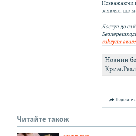
Незважаючи н
заявляє, що м
Доступ до са
Безперешкод
rukrymr.azure
Новини бе
Крим.Реал
Поділитис
Читайте також