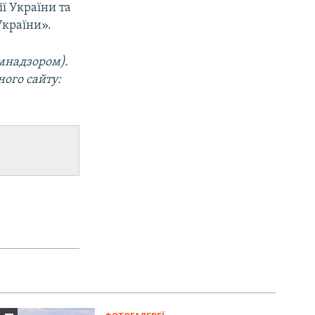
ї України та
України».
мнадзором).
го сайту​: