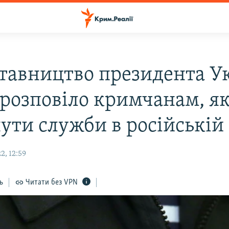
тавництво президента У
 розповіло кримчанам, я
ути служби в російській 
2, 12:59
ь
Читати без VPN