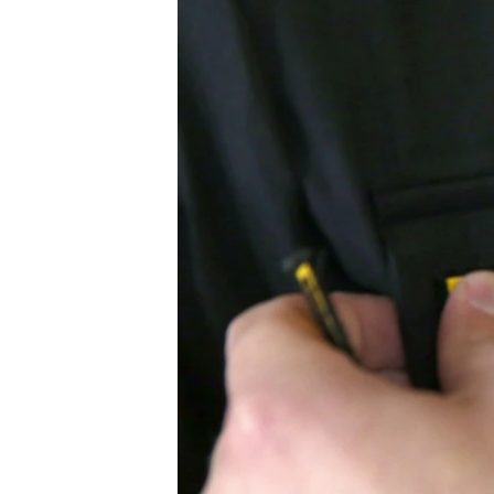
ВІДЕОУРОКИ «ELIFBE»
СВІДЧЕННЯ ОКУПАЦІЇ
УКРАЇНСЬКА ПРОБЛЕМА КРИМУ
ІНФОГРАФІКА