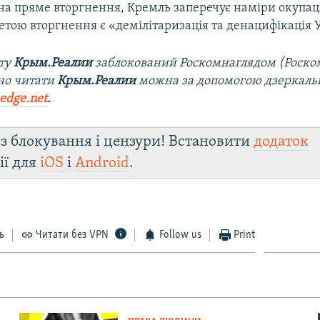
а пряме вторгнення, Кремль заперечує наміри окупаці
етою вторгнення є «демілітаризація та денацифікація 
йту
Крым.Реалии
заблокований Роскомнаглядом (Роско
но читати
Крым.Реалии
можна за допомогою дзеркально
edge.net
.
з блокування і цензури! Встановити
додаток
ії для
iOS
і
Android
.
ь
Читати без VPN
Follow us
Print