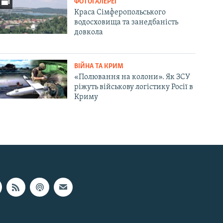
ФОТОГАЛЕРЕЇ
Краса Сімферопольського
водосховища та занедбаність
довкола
ВІЙНА ТА КРИМ
«Полювання на колони». Як ЗСУ
ріжуть військову логістику Росії в
Криму