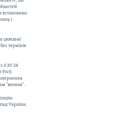
домляйте, що
областей
ми встановимо
чину і
а цивільні
 без термінів
з 5:30 24
 Росії
я звернення
им "визнав".
ізацію.
апад України.