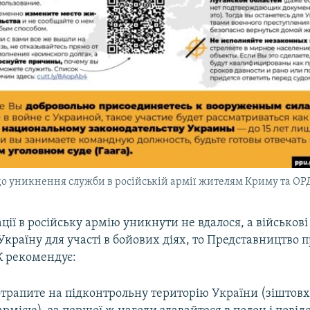
о уникнення служби в російській армії жителям Криму та О
ції в російську армію уникнути не вдалося, а військов
Україну для участі в бойових діях, то Представництво 
К рекомендує:
трапите на підконтрольну територію України (зіштовх