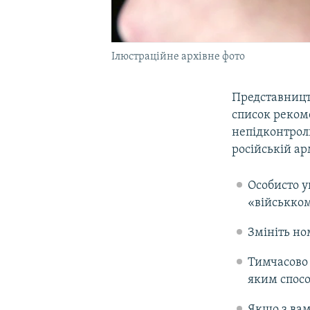
Ілюстраційне архівне фото
Представницт
список реком
непідконтрол
російській арм
Особисто у
«військком
Змініть но
Тимчасово 
яким спос
Якщо з вам