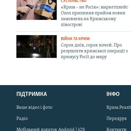
СУСПІЛЬСТВО
«Крим – не Росія»: маркетплейс
Ozon припинив прийом нових
замовлень на Кримському
півострові
ВІЙНА ТА КРИМ
Сорок днів, сорок ночей. Про
результати кримської операції з
примусу Росії до миру
Русский
Qırımtatar
ПІДТРИМКА
ІНФО
Ваше відео і фото
Крим.Реалії
ДОЛУЧАЙСЯ!
Радіо
Передрук
Мобільний додаток Android | iOS
Контакти