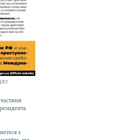
РДЛО
і частини
президента
нетеся з