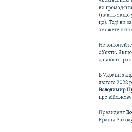
українською а
ви громадянин
(навіть якщо 
це). Тоді ви 
зможете пізн
Не виконуйте 
об'єкти. Якщо
давності і ра
В Україні зап
лютого 2022 р
Володимир Пу
про військову
Президент
Во
Країни Заходу