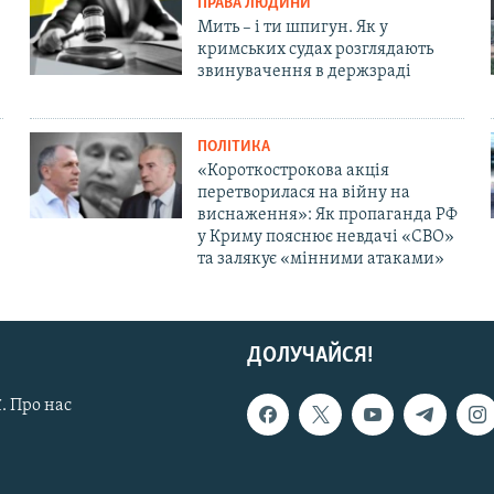
ПРАВА ЛЮДИНИ
Мить – і ти шпигун. Як у
кримських судах розглядають
звинувачення в держзраді
ПОЛІТИКА
«Короткострокова акція
перетворилася на війну на
виснаження»: Як пропаганда РФ
у Криму пояснює невдачі «СВО»
та залякує «мінними атаками»
ДОЛУЧАЙСЯ!
. Про нас