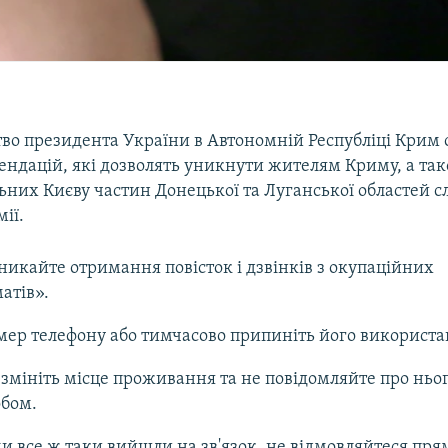
во президента України в Автономній Республіці Крим 
ендацій, які дозволять уникнути жителям Криму, а та
ьних Києву частин Донецької та Луганської областей с
ії.
никайте отримання повісток і дзвінків з окупаційних
атів».
мер телефону або тимчасово припиніть його використа
змініть місце проживання та не повідомляйте про ньог
обом.
и все ж таки вийшли на зв'язок, не відмовляйтеся прям