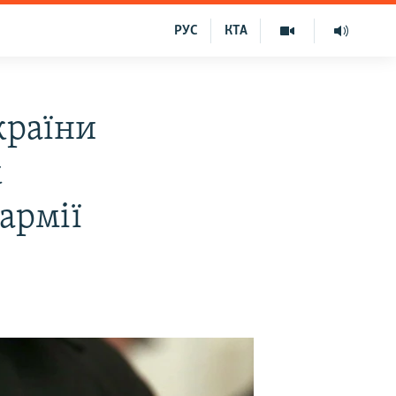
РУС
КТА
країни
к
армії