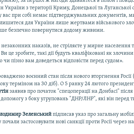
рмією), за першої ж нагоди здавайтеся в полон і пові
 України з території Криму, Донецької та Луганської 
у вас при собі немає підтверджувальних документів, 
залишитеся для України лише жертвами військового зло
іше безпечно повернутися додому живими.
незаконних наказів, не стріляєте у мирне населення т
 Ви це зробите, такі дії будуть кваліфіковані як злочини
но чи пізно вам доведеться відповісти перед судом».
роваджено воєнний стан після нового вторгнення Росії (
оку терміном на 30 діб). О 5 ранку 24 лютого президент
тін
заявив про початок "спецоперації на Донбасі" післ
 допомогу з боку угруповань "ДНР/ЛНР", які він перед т
лодимир Зеленський
підписав указ про загальну мобіл
 почали застосовувати нові санкції проти Росії через н