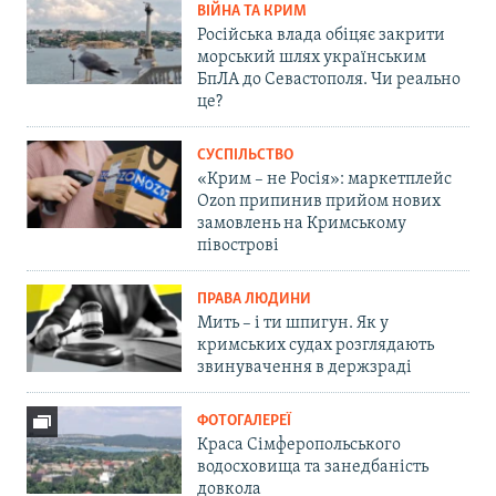
ВІЙНА ТА КРИМ
Російська влада обіцяє закрити
морський шлях українським
БпЛА до Севастополя. Чи реально
це?
СУСПІЛЬСТВО
«Крим – не Росія»: маркетплейс
Ozon припинив прийом нових
замовлень на Кримському
півострові
ПРАВА ЛЮДИНИ
Мить – і ти шпигун. Як у
кримських судах розглядають
звинувачення в держзраді
ФОТОГАЛЕРЕЇ
Краса Сімферопольського
водосховища та занедбаність
довкола