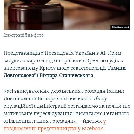
ВІДЕОУРОКИ «ELIFBE»
Русский
СВІДЧЕННЯ ОКУПАЦІЇ
Qırımtatar
УКРАЇНСЬКА ПРОБЛЕМА КРИМУ
Ілюстраційне фото
ДОЛУЧАЙСЯ!
ІНФОГРАФІКА
Представництво Президента України в АР Крим
засудило вироки підконтрольних Кремлю судів в
Усі сайти RFE/RL
анексованому Криму щодо севастопольців
Галини
Довгополової
і
Віктора Сташевського
.
«Усі звинувачення українських громадян Галини
Довгополої та Віктора Сташевського з боку
окупаційної адміністрації розглядаємо як політично
мотивоване переслідування і вимагаємо негайного
звільнення наших громадян», – йдеться
у
повідомленні представництва у Facebook
.