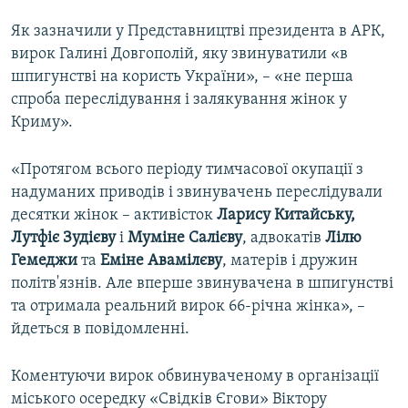
Як зазначили у Представництві президента в АРК,
вирок Галині Довгополій, яку звинуватили «в
шпигунстві на користь України», – «не перша
спроба переслідування і залякування жінок у
Криму».
«Протягом всього періоду тимчасової окупації з
надуманих приводів і звинувачень переслідували
десятки жінок – активісток
Ларису Китайську,
Лутфіє Зудієву
і
Муміне Салієву
, адвокатів
Лілю
Гемеджи
та
Еміне Авамілєву
, матерів і дружин
політв'язнів. Але вперше звинувачена в шпигунстві
та отримала реальний вирок 66-річна жінка», –
йдеться в повідомленні.
Коментуючи вирок обвинуваченому в організації
міського осередку «Свідків Єгови» Віктору