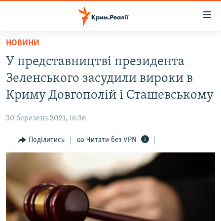
Доступність
посилання
Перейти
НОВИНИ
до
НОВИНИ
У представництві президента
основного
ВОДА.КРИМ
матеріалу
Зеленського засудили вироки в
ВІДЕО ТА ФОТО
Перейти
Криму Довгополій і Сташевському
до
ПОЛІТИКА
основної
30 березень 2021, 16:36
БЛОГИ
навігації
Перейти
Поділитись
Читати без VPN
ПОГЛЯД
до
ІНТЕРВ'Ю
пошуку
ВСЕ ЗА ДЕНЬ
СПЕЦПРОЕКТИ
ЯК ОБІЙТИ БЛОКУВАННЯ
ДЕПОРТАЦІЯ