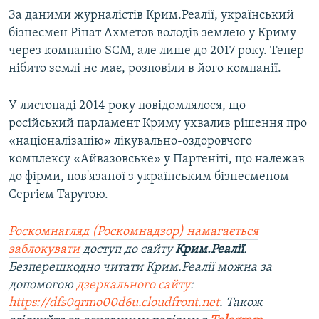
За даними журналістів Крим.Реалії, український
бізнесмен Рінат Ахметов володів землею у Криму
через компанію SCM, але лише до 2017 року. Тепер
нібито землі не має, розповіли в його компанії.
У листопаді 2014 року повідомлялося, що
російський парламент Криму ухвалив рішення про
«націоналізацію» лікувально-оздоровчого
комплексу «Айвазовське» у Партеніті, що належав
до фірми, пов'язаної з українським бізнесменом
Сергієм Тарутою.
Роскомнагляд (Роскомнадзор) намагається
заблокувати
доступ до сайту
Крим.Реалії
.
Безперешкодно читати Крим.Реалії можна за
допомогою
дзеркального сайту
:
https://dfs0qrmo00d6u.cloudfront.net
. Також