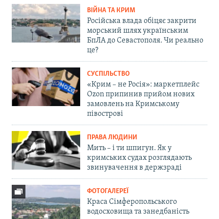
ВІЙНА ТА КРИМ
Російська влада обіцяє закрити
морський шлях українським
БпЛА до Севастополя. Чи реально
це?
СУСПІЛЬСТВО
«Крим – не Росія»: маркетплейс
Ozon припинив прийом нових
замовлень на Кримському
півострові
ПРАВА ЛЮДИНИ
Мить – і ти шпигун. Як у
кримських судах розглядають
звинувачення в держзраді
ФОТОГАЛЕРЕЇ
Краса Сімферопольського
водосховища та занедбаність