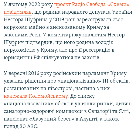
У лютому 2022 року
проєкт Радіо Свобода «Схеми»
повідомляв
, що родина народного депутата України
Нестора Шуфрича у 2019 році зареєструвала своє
нерухоме майно в анексованому Криму за
законами Росії. У коментарі журналістам Нестор
Шуфрич підтвердив, що його родина володіє
нерухомістю у Криму, але про її реєстрацію в
юрисдикції РФ спілкуватися не захотів.
У вересні 2016 року російський парламент Криму
ухвалив рішення про «націоналізацію» 111 об'єктів,
розташованих на півострові, частина з них
належала Коломойському
. До списку
«націоналізованих» об'єктів увійшли ринки, дитячі
санаторно-оздоровчі комплекси в Євпаторії та Ялті,
пансіонат «Лазурний берег» в Алушті, а також
понад 30 АЗС.