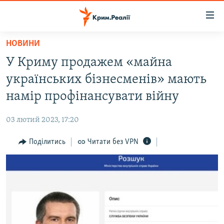
Доступність
посилання
Перейти
НОВИНИ
до
НОВИНИ
У Криму продажем «майна
основного
ВОДА.КРИМ
матеріалу
українських бізнесменів» мають
ВІДЕО ТА ФОТО
Перейти
намір профінансувати війну
до
ПОЛІТИКА
основної
03 лютий 2023, 17:20
БЛОГИ
навігації
Перейти
Поділитись
Читати без VPN
ПОГЛЯД
до
ІНТЕРВ'Ю
пошуку
ВСЕ ЗА ДЕНЬ
СПЕЦПРОЕКТИ
ЯК ОБІЙТИ БЛОКУВАННЯ
ДЕПОРТАЦІЯ