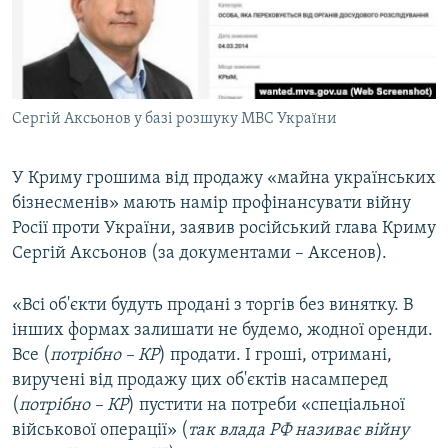
ВІДЕОУРОКИ «ELIFBE»
Русский
СВІДЧЕННЯ ОКУПАЦІЇ
Qırımtatar
УКРАЇНСЬКА ПРОБЛЕМА КРИМУ
Сергій Аксьонов у базі розшуку МВС України
ДОЛУЧАЙСЯ!
ІНФОГРАФІКА
У Криму грошима від продажу «майна українських
бізнесменів» мають намір профінансувати війну
Усі сайти RFE/RL
Росії проти України, заявив російський глава Криму
Сергій Аксьонов (за документами – Аксенов).
«Всі об'єкти будуть продані з торгів без винятку. В
інших формах залишати не будемо, жодної оренди.
Все (
потрібно – КР
) продати. І гроші, отримані,
виручені від продажу цих об'єктів насамперед
(
потрібно – КР
) пустити на потреби «спеціальної
військової операції» (
так влада РФ називає війну