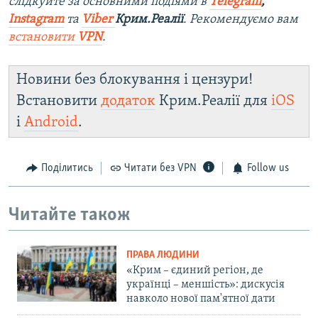
слідкуйте за основними подіями в
Telegram
,
Instagram
та
Viber
Крим.Реалії
. Ре
комендуємо вам
встановити
VPN
.
Новини без блокування і цензури!
Встановити
додаток
Крим.Реалії для
iOS
і
Android
.
Поділитись
Читати без VPN
Follow us
Читайте також
ПРАВА ЛЮДИНИ
«Крим – єдиний регіон, де
українці – меншість»: дискусія
навколо нової пам'ятної дати