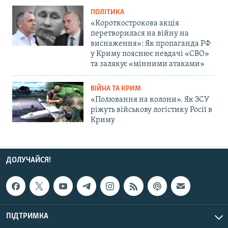
ПОЛІТИКА
«Короткострокова акція
перетворилася на війну на
виснаження»: Як пропаганда РФ
у Криму пояснює невдачі «СВО»
та залякує «мінними атаками»
ВІЙНА ТА КРИМ
«Полювання на колони». Як ЗСУ
ріжуть військову логістику Росії в
Криму
ДОЛУЧАЙСЯ!
ПІДТРИМКА