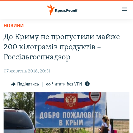
Доступність
посилання
Перейти
НОВИНИ
до
НОВИНИ
До Криму не пропустили майже
основного
ВОДА.КРИМ
матеріалу
200 кілограмів продуктів –
ВІДЕО ТА ФОТО
Перейти
Россільгоспнадзор
до
ПОЛІТИКА
основної
07 жовтень 2018, 20:31
БЛОГИ
навігації
Перейти
Поділитись
Читати без VPN
ПОГЛЯД
до
ІНТЕРВ'Ю
пошуку
ВСЕ ЗА ДЕНЬ
СПЕЦПРОЕКТИ
ЯК ОБІЙТИ БЛОКУВАННЯ
ДЕПОРТАЦІЯ