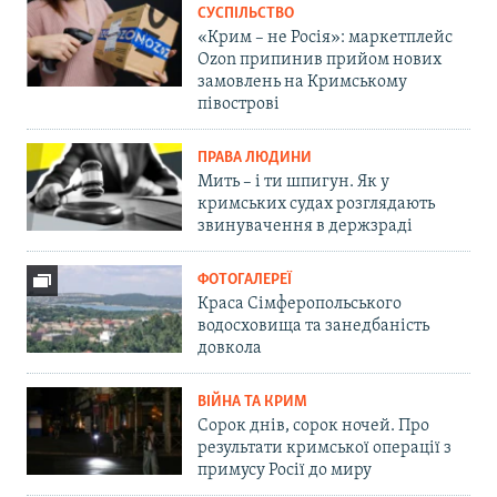
СУСПІЛЬСТВО
«Крим – не Росія»: маркетплейс
Ozon припинив прийом нових
замовлень на Кримському
півострові
ПРАВА ЛЮДИНИ
Мить – і ти шпигун. Як у
кримських судах розглядають
звинувачення в держзраді
ФОТОГАЛЕРЕЇ
Краса Сімферопольського
водосховища та занедбаність
довкола
ВІЙНА ТА КРИМ
Сорок днів, сорок ночей. Про
результати кримської операції з
примусу Росії до миру