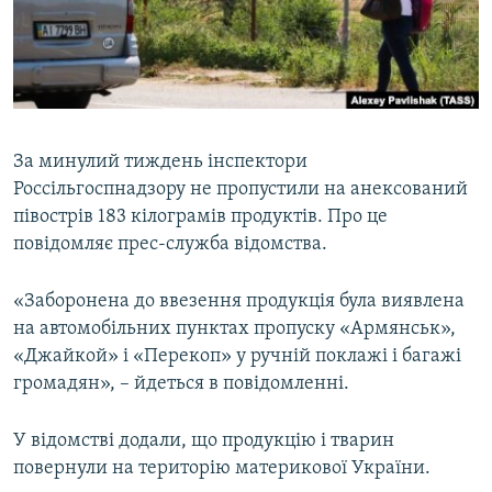
ВІДЕОУРОКИ «ELIFBE»
Русский
СВІДЧЕННЯ ОКУПАЦІЇ
Qırımtatar
УКРАЇНСЬКА ПРОБЛЕМА КРИМУ
ДОЛУЧАЙСЯ!
ІНФОГРАФІКА
За минулий тиждень інспектори
Россільгоспнадзору не пропустили на анексований
півострів 183 кілограмів продуктів. Про це
Усі сайти RFE/RL
повідомляє прес-служба відомства.
«Заборонена до ввезення продукція була виявлена
на автомобільних пунктах пропуску «Армянськ»,
«Джайкой» і «Перекоп» у ручній поклажі і багажі
громадян», – йдеться в повідомленні.
У відомстві додали, що продукцію і тварин
повернули на територію материкової України.