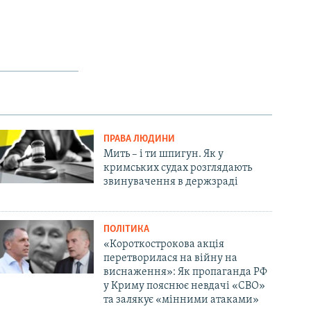
ПРАВА ЛЮДИНИ
Мить – і ти шпигун. Як у
кримських судах розглядають
звинувачення в держзраді
ПОЛІТИКА
«Короткострокова акція
перетворилася на війну на
виснаження»: Як пропаганда РФ
у Криму пояснює невдачі «СВО»
та залякує «мінними атаками»