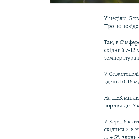
У неділю, 5 к
Про це повід
Так, в Сімфер
східний 7-12 м
температура по
У Севастополі
вдень 10-15 м/
На ПБК мінлив
пориви до 17 м
У Керчi 5 кві
східний 3-8 м
... + 5°, вдень +