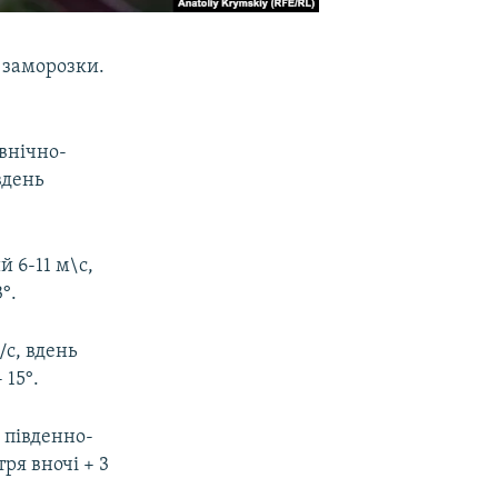
 заморозки.
івнічно-
 вдень
й 6-11 м\с,
°.
/с, вдень
 15°.
і південно-
ря вночі + 3