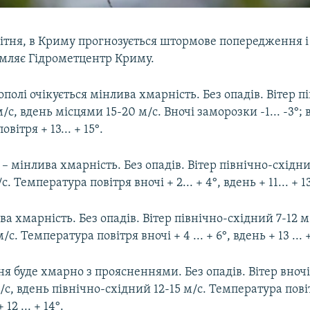
вітня, в Криму прогнозується штормове попередження і
омляє Гідрометцентр Криму.
ополі очікується мінлива хмарність. Без опадів. Вітер п
/с, вдень місцями 15-20 м/с. Вночі заморозки -1... -3°;
вітря + 13... + 15°.
 – мінлива хмарність. Без опадів. Вітер північно-східни
с. Температура повітря вночі + 2... + 4°, вдень + 11... + 13
а хмарність. Без опадів. Вітер північно-східний 7-12 м
/с. Температура повітря вночі + 4 ... + 6°, вдень + 13 ... +
тня буде хмарно з проясненнями. Без опадів. Вітер вноч
/с, вдень північно-східний 12-15 м/с. Температура повіт
 12 ... + 14°.