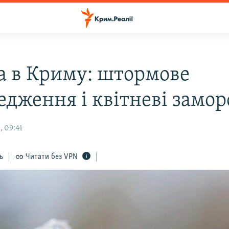
а в Криму: штормове
едження і квітневі замо
, 09:41
ь
Читати без VPN