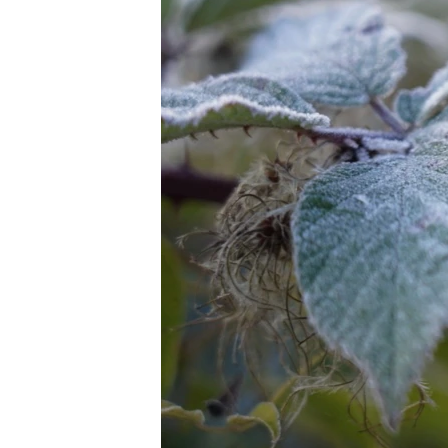
ВІДЕОУРОКИ «ELIFBE»
СВІДЧЕННЯ ОКУПАЦІЇ
УКРАЇНСЬКА ПРОБЛЕМА КРИМУ
ІНФОГРАФІКА