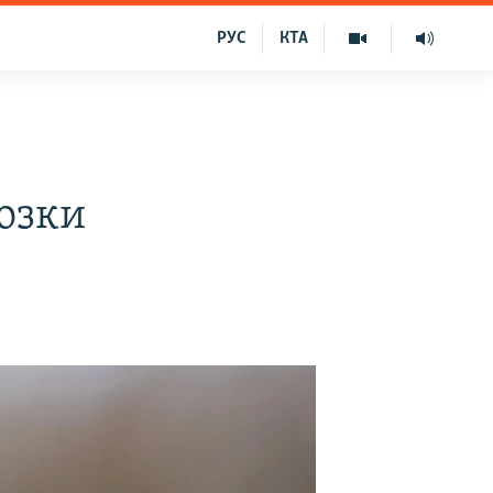
РУС
КТА
розки