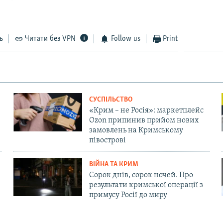
ь
Читати без VPN
Follow us
Print
СУСПІЛЬСТВО
«Крим – не Росія»: маркетплейс
Ozon припинив прийом нових
замовлень на Кримському
півострові
ВІЙНА ТА КРИМ
Сорок днів, сорок ночей. Про
результати кримської операції з
примусу Росії до миру