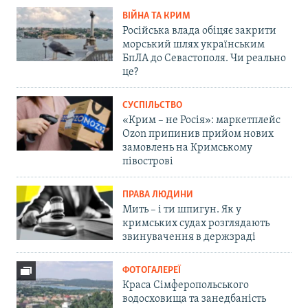
ВІЙНА ТА КРИМ
Російська влада обіцяє закрити
морський шлях українським
БпЛА до Севастополя. Чи реально
це?
СУСПІЛЬСТВО
«Крим – не Росія»: маркетплейс
Ozon припинив прийом нових
замовлень на Кримському
півострові
ПРАВА ЛЮДИНИ
Мить – і ти шпигун. Як у
кримських судах розглядають
звинувачення в держзраді
ФОТОГАЛЕРЕЇ
Краса Сімферопольського
водосховища та занедбаність