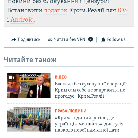
Новини без блокування і цензури!
Встановити
додаток
Крим.Реалії для
iOS
і
Android
.
Поділитись
Читати без VPN
Follow us
Читайте також
ВІДЕО
Блокада без сухопутної операції:
Крим сам себе не заправить і не
прогодує | Крим.Реалії
ПРАВА ЛЮДИНИ
«Крим – єдиний регіон, де
українці – меншість»: дискусія
навколо нової пам'ятної дати