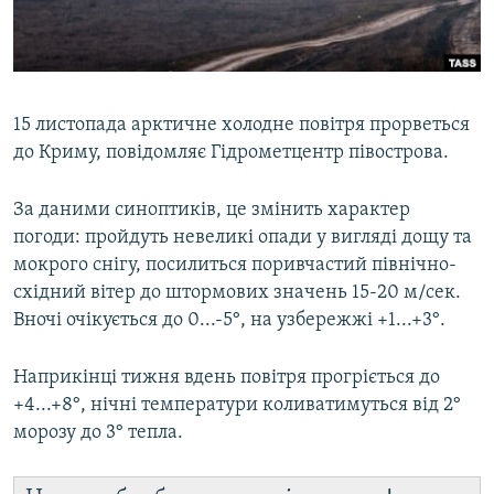
ВІДЕОУРОКИ «ELIFBE»
Русский
СВІДЧЕННЯ ОКУПАЦІЇ
Qırımtatar
УКРАЇНСЬКА ПРОБЛЕМА КРИМУ
15 листопада арктичне холодне повітря прорветься
ДОЛУЧАЙСЯ!
ІНФОГРАФІКА
до Криму, повідомляє Гідрометцентр півострова.
За даними синоптиків, це змінить характер
погоди: пройдуть невеликі опади у вигляді дощу та
Усі сайти RFE/RL
мокрого снігу, посилиться поривчастий північно-
східний вітер до штормових значень 15-20 м/сек.
Вночі очікується до 0...-5°, на узбережжі +1...+3°.
Наприкінці тижня вдень повітря прогріється до
+4...+8°, нічні температури коливатимуться від 2°
морозу до 3° тепла.