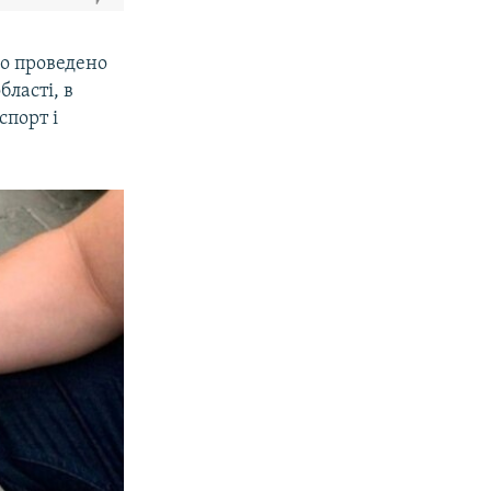
ло проведено
бласті, в
спорт і