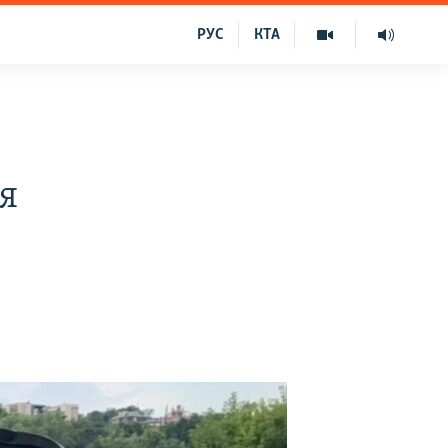
РУС
КТА
я