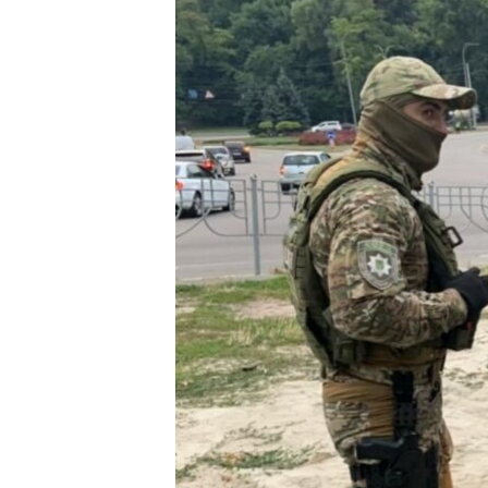
ВІДЕОУРОКИ «ELIFBE»
СВІДЧЕННЯ ОКУПАЦІЇ
УКРАЇНСЬКА ПРОБЛЕМА КРИМУ
ІНФОГРАФІКА