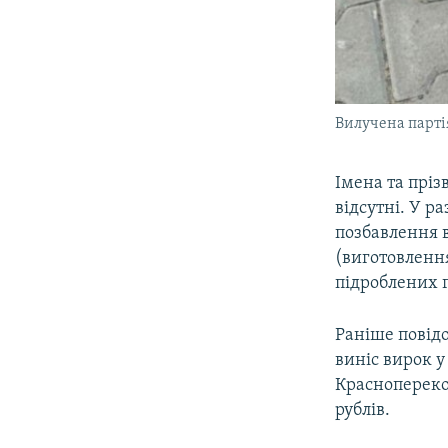
Вилучена парті
Імена та пріз
відсутні. У р
позбавлення в
(виготовлення
підроблених 
Раніше повід
виніс вирок у
Краснопереко
рублів.​