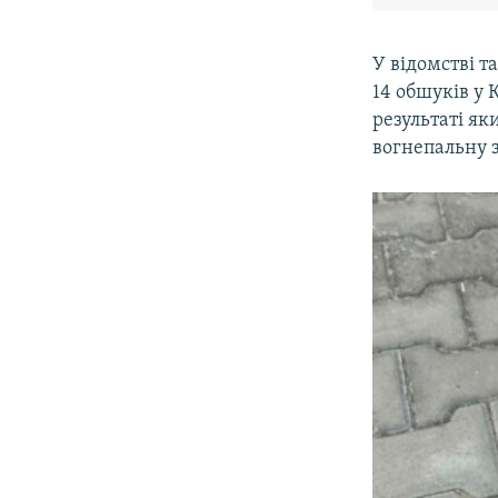
У відомстві т
14 обшуків у К
результаті як
вогнепальну 