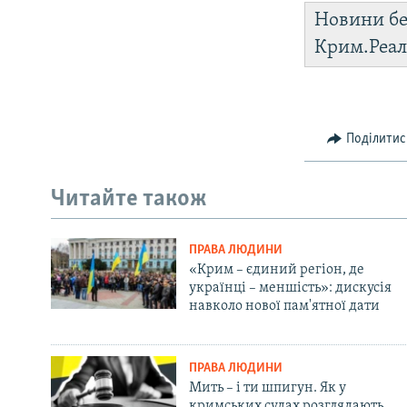
Новини бе
Крим.Реал
Поділитис
Читайте також
ПРАВА ЛЮДИНИ
«Крим – єдиний регіон, де
українці – меншість»: дискусія
навколо нової пам'ятної дати
ПРАВА ЛЮДИНИ
Мить – і ти шпигун. Як у
кримських судах розглядають