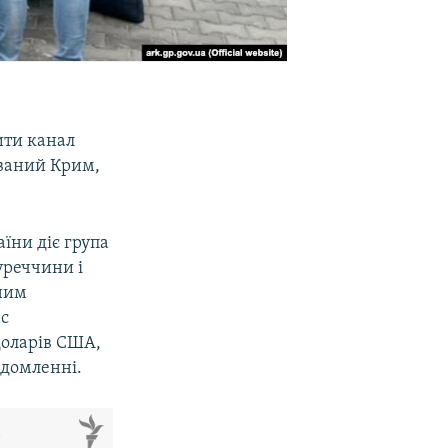
ити канал
ований Крим,
аїни діє група
уреччини і
тним
ас
 доларів США,
ідомленні.
м