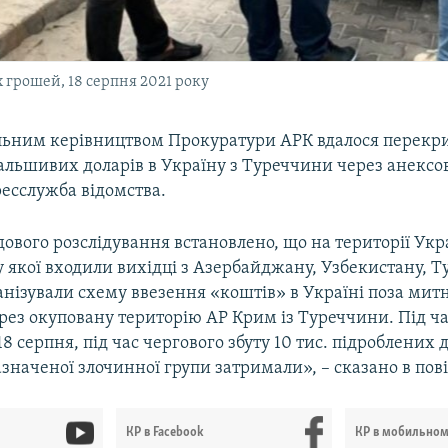
грошей, 18 серпня 2021 року
льним керівництвом Прокуратури АРК вдалося перекр
альшивих доларів в Україну з Туреччини через анекс
ресслужба відомства.
дового розслідування встановлено, що на території Укр
ду якої входили вихідці з Азербайджану, Узбекистану, Т
рганізували схему ввезення «коштів» в Україні поза ми
рез окуповану територію АР Крим із Туреччини. Під ч
18 серпня, під час чергового збуту 10 тис. підроблених
азначеної злочинної групи затримали», – сказано в пов
КР в Facebook
КР в мобильно