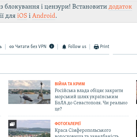
з блокування і цензури! Встановити
додаток
ії для
iOS
і
Android
.
ь
Читати без VPN
Follow us
Print
ВІЙНА ТА КРИМ
Російська влада обіцяє закрити
морський шлях українським
БпЛА до Севастополя. Чи реально
це?
ФОТОГАЛЕРЕЇ
Краса Сімферопольського
водосховища та занедбаність