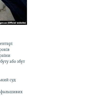
ментарі
років
країни
буту або збут
ький суд
я фальшивих