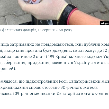
я фальшивих доларів, 18 серпня 2021 року
вища затриманих не повідомляються, їхні публічні ко
азі, якщо їхня провина буде доведена, їм загрожує до 10 
олі за частиною 2 статті 199 Кримінального кодексу У
, зберігання, придбання, ввезення в Україну з метою з
грошей).
омлялося, що підконтрольний Росії Євпаторійський міс
 кримінальній справі стосовно 30-річного жителя
пська і 39-річної мешканки Євпаторії за виготовленн