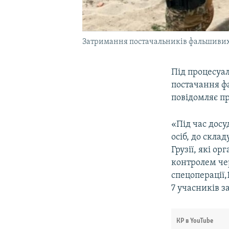
Затримання постачальників фальшивих 
Під процесуа
постачання ф
повідомляє п
«Під час досу
осіб, до скла
Грузії, які о
контролем че
спецоперації,
7 учасників з
КР в YouTube