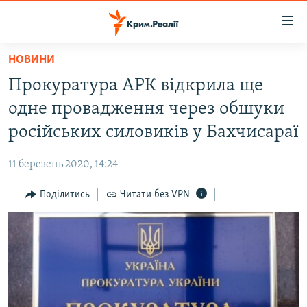
Доступність
посилання
Перейти
НОВИНИ
до
НОВИНИ
Прокуратура АРК відкрила ще
основного
ВОДА.КРИМ
матеріалу
одне провадження через обшуки
ВІДЕО ТА ФОТО
Перейти
російських силовиків у Бахчисараї
до
ПОЛІТИКА
основної
11 березень 2020, 14:24
БЛОГИ
навігації
Перейти
Поділитись
Читати без VPN
ПОГЛЯД
до
ІНТЕРВ'Ю
пошуку
ВСЕ ЗА ДЕНЬ
СПЕЦПРОЕКТИ
ЯК ОБІЙТИ БЛОКУВАННЯ
ДЕПОРТАЦІЯ