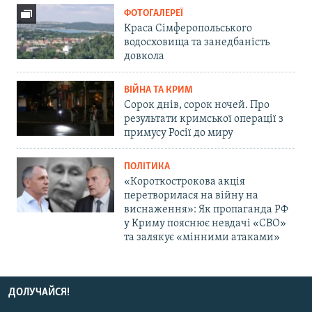
ФОТОГАЛЕРЕЇ
Краса Сімферопольського
водосховища та занедбаність
довкола
ВІЙНА ТА КРИМ
Сорок днів, сорок ночей. Про
результати кримської операції з
примусу Росії до миру
ПОЛІТИКА
«Короткострокова акція
перетворилася на війну на
виснаження»: Як пропаганда РФ
у Криму пояснює невдачі «СВО»
та залякує «мінними атаками»
ДОЛУЧАЙСЯ!