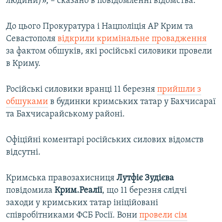
людини)», – сказано в повідомленні відомства.
До цього Прокуратура і Нацполіція АР Крим та
Севастополя
відкрили кримінальне провадження
за фактом обшуків, які російські силовики провели
в Криму.
Російські силовики вранці 11 березня
прийшли з
обшуками
в будинки кримських татар у Бахчисараї
та Бахчисарайському районі.
Офіційні коментарі російських силових відомств
відсутні.
Кримська правозахисниця
Лутфіє Зудієва
повідомила
Крим.Реалії
, що 11 березня слідчі
заходи у кримських татар ініційовані
співробітниками ФСБ Росії. Вони
провели сім