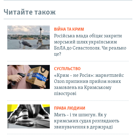
Читайте також
ВІЙНА ТА КРИМ
Російська влада обіцяє закрити
морський шлях українським
БпЛА до Севастополя. Чи реально
це?
СУСПІЛЬСТВО
«Крим – не Росія»: маркетплейс
Ozon припинив прийом нових
замовлень на Кримському
півострові
ПРАВА ЛЮДИНИ
Мить – і ти шпигун. Як у
кримських судах розглядають
звинувачення в держзраді