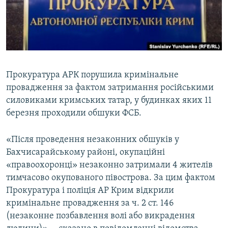
ВІДЕОУРОКИ «ELIFBE»
Русский
СВІДЧЕННЯ ОКУПАЦІЇ
Qırımtatar
УКРАЇНСЬКА ПРОБЛЕМА КРИМУ
ДОЛУЧАЙСЯ!
ІНФОГРАФІКА
Прокуратура АРК порушила кримінальне
провадження за фактом затримання російськими
силовиками кримських татар, у будинках яких 11
Усі сайти RFE/RL
березня проходили обшуки ФСБ.
«Після проведення незаконних обшуків у
Бахчисарайському районі, окупаційні
«правоохоронці» незаконно затримали 4 жителів
тимчасово окупованого півострова. За цим фактом
Прокуратура і поліція АР Крим відкрили
кримінальне провадження за ч. 2 ст. 146
(незаконне позбавлення волі або викрадення