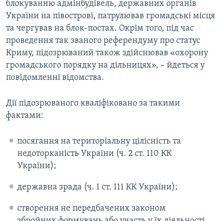
блокуванню адмінбудівель, державних органів
України на півострові, патрулював громадські місця
та чергував на блок-постах. Окрім того, під час
проведення так званого референдуму про статус
Криму, підозрюваний також здійснював «охорону
громадського порядку на дільницях», – йдеться у
повідомленні відомства.
Дії підозрюваного кваліфіковано за такими
фактами:
посягання на територіальну цілісність та
недоторканість України (ч. 2 ст. 110 КК
України);
державна зрада (ч. 1 ст. 111 КК України);
створення не передбачених законом
збройних формувань або участь у їх діяльності