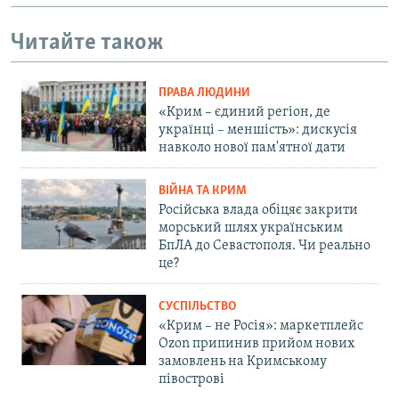
Читайте також
ПРАВА ЛЮДИНИ
«Крим – єдиний регіон, де
українці – меншість»: дискусія
навколо нової пам'ятної дати
ВІЙНА ТА КРИМ
Російська влада обіцяє закрити
морський шлях українським
БпЛА до Севастополя. Чи реально
це?
СУСПІЛЬСТВО
«Крим – не Росія»: маркетплейс
Ozon припинив прийом нових
замовлень на Кримському
півострові