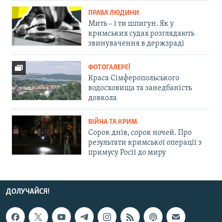
ПРАВА ЛЮДИНИ
Мить – і ти шпигун. Як у
кримських судах розглядають
звинувачення в держзраді
ФОТОГАЛЕРЕЇ
Краса Сімферопольського
водосховища та занедбаність
довкола
ВІЙНА ТА КРИМ
Сорок днів, сорок ночей. Про
результати кримської операції з
примусу Росії до миру
ДОЛУЧАЙСЯ!