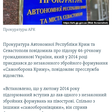
ВІДЕОУРОКИ «ELIFBE»
Русский
СВІДЧЕННЯ ОКУПАЦІЇ
Qırımtatar
УКРАЇНСЬКА ПРОБЛЕМА КРИМУ
Прокуратуры АРК
ДОЛУЧАЙСЯ!
ІНФОГРАФІКА
Прокуратура Автономної Республіки Крим та
Севастополя повідомила про підозру 46-річному
Усі сайти RFE/RL
громадянинові України, який у 2014 році
приєднався до незаконного збройного формування
«Самооборона Криму», повідомляє пресслужба
відомства.
«Встановлено, що у лютому 2014 року
підозрюваний вступив до лав одного з незаконний
збройних формувань на півострові. Спільно з
іншими «самооборонівцями», він сприяв