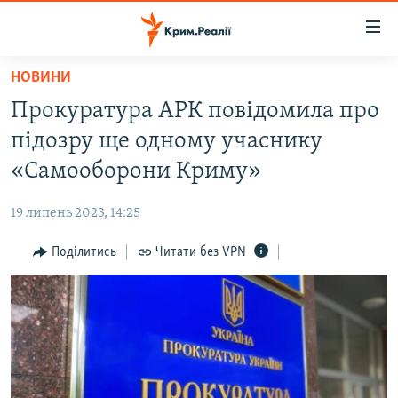
Доступність
посилання
Перейти
НОВИНИ
до
НОВИНИ
Прокуратура АРК повідомила про
основного
ВОДА.КРИМ
матеріалу
підозру ще одному учаснику
ВІДЕО ТА ФОТО
Перейти
«Самооборони Криму»
до
ПОЛІТИКА
основної
19 липень 2023, 14:25
БЛОГИ
навігації
Перейти
Поділитись
Читати без VPN
ПОГЛЯД
до
ІНТЕРВ'Ю
пошуку
ВСЕ ЗА ДЕНЬ
СПЕЦПРОЕКТИ
ЯК ОБІЙТИ БЛОКУВАННЯ
ДЕПОРТАЦІЯ