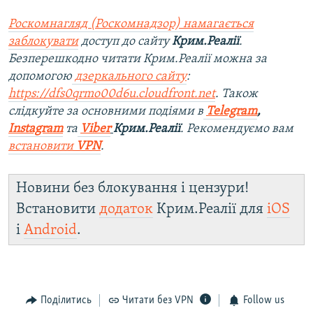
Роскомнагляд (Роскомнадзор) намагається
заблокувати
доступ до сайту
Крим.Реалії
.
Безперешкодно читати Крим.Реалії можна за
допомогою
дзеркального сайту
:
https://dfs0qrmo00d6u.cloudfront.net
. Також
слідкуйте за основними подіями в
Telegram
,
Instagram
та
Viber
Крим.Реалії
. Рекомендуємо вам
встановити
VPN
.
Новини без блокування і цензури!
Встановити
додаток
Крим.Реалії для
iOS
і
Android
.
Поділитись
Читати без VPN
Follow us