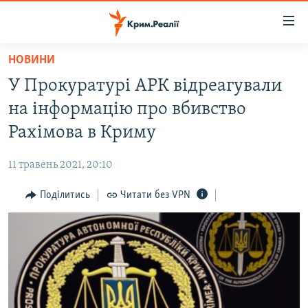
Доступність
посилання
Перейти
НОВИНИ
до
НОВИНИ
У Прокуратурі АРК відреагували
основного
ВОДА.КРИМ
матеріалу
на інформацію про вбивство
ВІДЕО ТА ФОТО
Перейти
Рахімова в Криму
до
ПОЛІТИКА
основної
11 травень 2021, 20:10
БЛОГИ
навігації
Перейти
Поділитись
Читати без VPN
ПОГЛЯД
до
ІНТЕРВ'Ю
пошуку
ВСЕ ЗА ДЕНЬ
СПЕЦПРОЕКТИ
ЯК ОБІЙТИ БЛОКУВАННЯ
ДЕПОРТАЦІЯ