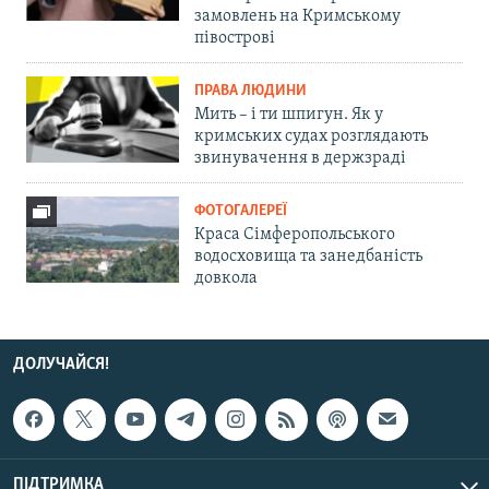
замовлень на Кримському
півострові
ПРАВА ЛЮДИНИ
Мить – і ти шпигун. Як у
кримських судах розглядають
звинувачення в держзраді
ФОТОГАЛЕРЕЇ
Краса Сімферопольського
водосховища та занедбаність
довкола
ДОЛУЧАЙСЯ!
ПІДТРИМКА