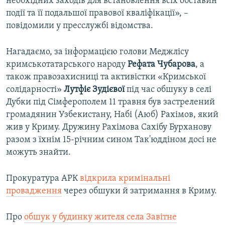
необхідних заходів для встановлення всіх обставин
події та її подальшої правової кваліфікації», –
повідомили у пресслужбі відомства.
Нагадаємо, за інформацією голови Меджлісу
кримськотатарського народу
Рефата Чубарова
, а
також правозахисниці та активістки «Кримської
солідарності»
Лутфіє Зудієвої
під час обшуку в селі
Дубки під Сімферополем 11 травня був застрелений
громадянин Узбекистану, Набі (Аюб) Рахімов, який
жив у Криму. Дружину Рахімова Сахібу Бурханову
разом з їхнім 15-річним сином Так'юддіном досі не
можуть знайти.
Прокуратура АРК
відкрила кримінальні
провадження
через обшуки й затримання в Криму.
Про
обшук у будинку жителя села Завітне