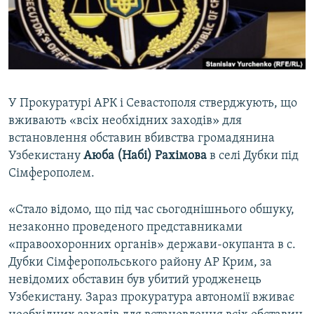
ВІДЕОУРОКИ «ELIFBE»
Русский
СВІДЧЕННЯ ОКУПАЦІЇ
Qırımtatar
УКРАЇНСЬКА ПРОБЛЕМА КРИМУ
ДОЛУЧАЙСЯ!
ІНФОГРАФІКА
У Прокуратурі АРК і Севастополя стверджують, що
вживають «всіх необхідних заходів» для
встановлення обставин вбивства громадянина
Усі сайти RFE/RL
Узбекистану
Аюба (Набі) Рахімова
в селі Дубки під
Сімферополем.
«Стало відомо, що під час сьогоднішнього обшуку,
незаконно проведеного представниками
«правоохоронних органів» держави-окупанта в с.
Дубки Сімферопольського району АР Крим, за
невідомих обставин був убитий уродженець
Узбекистану. Зараз прокуратура автономії вживає