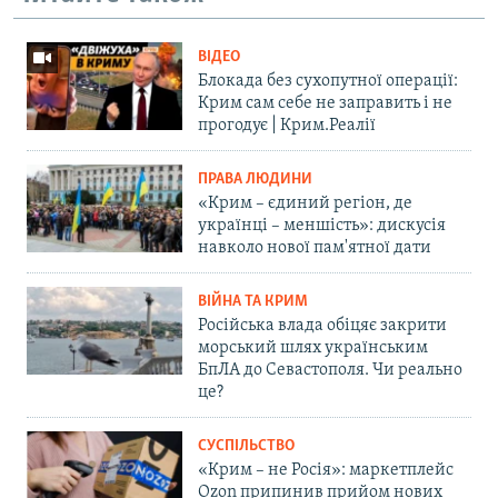
ВІДЕО
Блокада без сухопутної операції:
Крим сам себе не заправить і не
прогодує | Крим.Реалії
ПРАВА ЛЮДИНИ
«Крим – єдиний регіон, де
українці – меншість»: дискусія
навколо нової пам'ятної дати
ВІЙНА ТА КРИМ
Російська влада обіцяє закрити
морський шлях українським
БпЛА до Севастополя. Чи реально
це?
СУСПІЛЬСТВО
«Крим – не Росія»: маркетплейс
Ozon припинив прийом нових