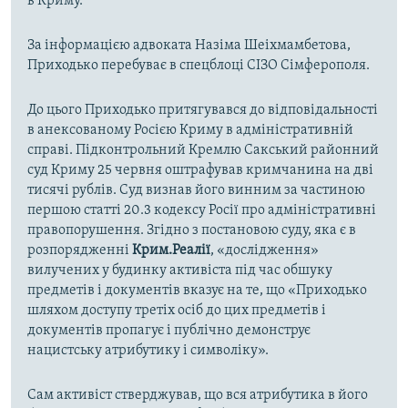
в Криму.
За інформацією адвоката
Назіма Шеіхмамбетова,
Приходько перебуває в спецблоці СІЗО Сімферополя.
До цього Приходько притягувався до відповідальності
в анексованому Росією Криму в адміністративній
справі. Підконтрольний Кремлю Сакський районний
суд Криму 25 червня оштрафував кримчанина на дві
тисячі рублів. Суд визнав його винним за частиною
першою статті 20.3 кодексу Росії про адміністративні
правопорушення. Згідно з постановою суду, яка є в
розпорядженні
Крим.Реалії
, «дослідження»
вилучених у будинку активіста під час обшуку
предметів і документів вказує на те, що «Приходько
шляхом доступу третіх осіб до цих предметів і
документів пропагує і публічно демонструє
нацистську атрибутику і символіку».
Сам активіст стверджував, що вся атрибутика в його