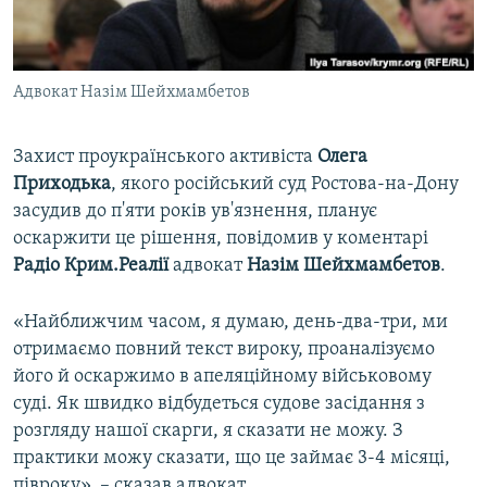
ВІДЕОУРОКИ «ELIFBE»
Русский
СВІДЧЕННЯ ОКУПАЦІЇ
Qırımtatar
Адвокат Назім Шейхмамбетов
УКРАЇНСЬКА ПРОБЛЕМА КРИМУ
ДОЛУЧАЙСЯ!
ІНФОГРАФІКА
Захист проукраїнського активіста
Олега
Приходька
, якого російський суд Ростова-на-Дону
засудив до п'яти років ув'язнення, планує
Усі сайти RFE/RL
оскаржити це рішення, повідомив у коментарі
Радіо Крим.Реалії
адвокат
Назім Шейхмамбетов
.
«Найближчим часом, я думаю, день-два-три, ми
отримаємо повний текст вироку, проаналізуємо
його й оскаржимо в апеляційному військовому
суді. Як швидко відбудеться судове засідання з
розгляду нашої скарги, я сказати не можу. З
практики можу сказати, що це займає 3-4 місяці,
півроку», – сказав адвокат.