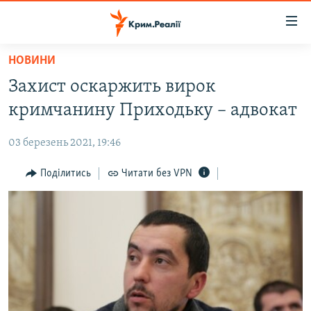
Доступність
посилання
Перейти
НОВИНИ
до
НОВИНИ
Захист оскаржить вирок
основного
ВОДА.КРИМ
матеріалу
кримчанину Приходьку – адвокат
ВІДЕО ТА ФОТО
Перейти
до
03 березень 2021, 19:46
ПОЛІТИКА
основної
БЛОГИ
Поділитись
Читати без VPN
навігації
Перейти
ПОГЛЯД
до
ІНТЕРВ'Ю
пошуку
ВСЕ ЗА ДЕНЬ
СПЕЦПРОЕКТИ
ЯК ОБІЙТИ БЛОКУВАННЯ
ДЕПОРТАЦІЯ