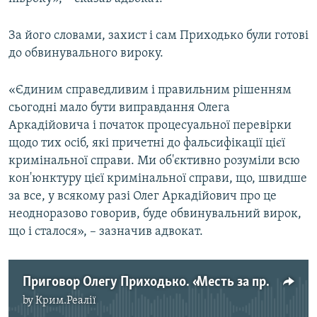
За його словами, захист і сам Приходько були готові
до обвинувального вироку.
«Єдиним справедливим і правильним рішенням
сьогодні мало бути виправдання Олега
Аркадійовича і початок процесуальної перевірки
щодо тих осіб, які причетні до фальсифікації цієї
кримінальної справи. Ми об'єктивно розуміли всю
кон'юнктуру цієї кримінальної справи, що, швидше
за все, у всякому разі Олег Аркадійович про це
неодноразово говорив, буде обвинувальний вирок,
що і сталося», – зазначив адвокат.
Приговор Олегу Приходько. «Месть за проукраинскую позицию» | Крымский вечер
by
Крим.Реалії
No media source currently available