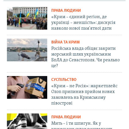
ПРАВА ЛЮДИНИ
«Крим – єдиний регіон, де
українці – меншість»: дискусія
навколо нової пам'ятної дати
ВІЙНА ТА КРИМ
Російська влада обіцяє закрити
морський шлях українським
БпЛА до Севастополя. Чи реально
це?
СУСПІЛЬСТВО
«Крим – не Росія»: маркетплейс
Ozon припинив прийом нових
замовлень на Кримському
півострові
ПРАВА ЛЮДИНИ
Мить – і ти шпигун. Як у