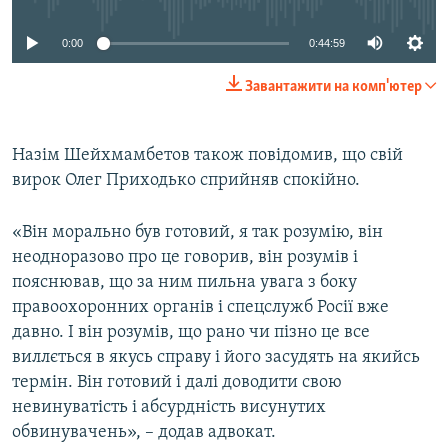
0:00
0:44:59
Завантажити на комп'ютер
Назім Шейхмамбетов також повідомив, що свій
вирок Олег Приходько сприйняв спокійно.
«Він морально був готовий, я так розумію, він
неодноразово про це говорив, він розумів і
пояснював, що за ним пильна увага з боку
правоохоронних органів і спецслужб Росії вже
давно. І він розумів, що рано чи пізно це все
виллється в якусь справу і його засудять на якийсь
термін. Він готовий і далі доводити свою
невинуватість і абсурдність висунутих
обвинувачень», – додав адвокат.