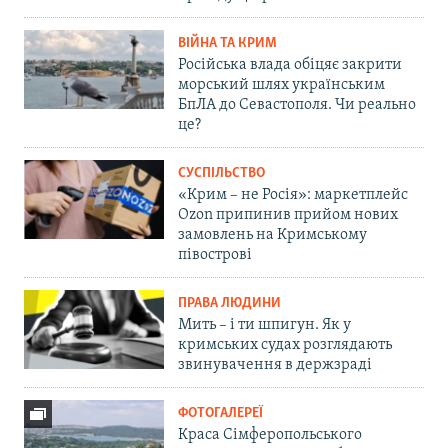
ВІЙНА ТА КРИМ
Російська влада обіцяє закрити
морський шлях українським
БпЛА до Севастополя. Чи реально
це?
СУСПІЛЬСТВО
«Крим – не Росія»: маркетплейс
Ozon припинив прийом нових
замовлень на Кримському
півострові
ПРАВА ЛЮДИНИ
Мить – і ти шпигун. Як у
кримських судах розглядають
звинувачення в держзраді
ФОТОГАЛЕРЕЇ
Краса Сімферопольського