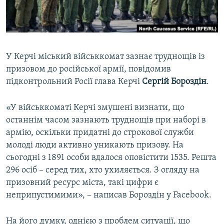
ВІДЕОУРОКИ «ELIFBE»
Русский
СВІДЧЕННЯ ОКУПАЦІЇ
Qırımtatar
УКРАЇНСЬКА ПРОБЛЕМА КРИМУ
У Керчі міський військкомат зазнає труднощів із
ДОЛУЧАЙСЯ!
ІНФОГРАФІКА
призовом до російської армії, повідомив
підконтрольний Росії глава Керчі
Сергій Бороздін
.
«У військкоматі Керчі змушені визнати, що
Усі сайти RFE/RL
останнім часом зазнають труднощів при наборі в
армію, оскільки придатні до строкової служби
молоді люди активно уникають призову. На
сьогодні з 1891 особи вдалося оповістити 1535. Решта
296 осіб – серед тих, хто ухиляється. З огляду на
призовний ресурс міста, такі цифри є
неприпустимими», – написав Бороздін у Facebook.
На його думку, однією з проблем ситуації, що