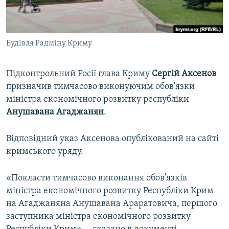
ВІДЕОУРОКИ «ELIFBE»
Русский
СВІДЧЕННЯ ОКУПАЦІЇ
Qırımtatar
Будівля Радміну Криму
УКРАЇНСЬКА ПРОБЛЕМА КРИМУ
ДОЛУЧАЙСЯ!
ІНФОГРАФІКА
Підконтрольний Росії глава Криму
Сергій Аксенов
призначив тимчасово виконуючим обов'язки
міністра економічного розвитку республіки
Усі сайти RFE/RL
Анушавана Агаджанян
.
Відповідний указ Аксенова опублікований на сайті
кримського уряду.
«Покласти тимчасово виконання обов'язків
міністра економічного розвитку Республіки Крим
на Агаджаняна Анушавана Араратовича, першого
заступника міністра економічного розвитку