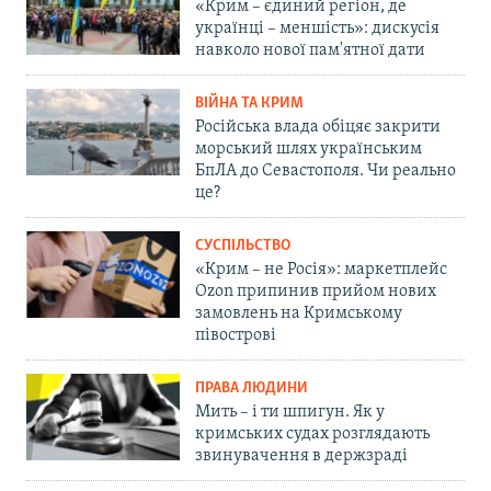
«Крим – єдиний регіон, де
українці – меншість»: дискусія
навколо нової пам'ятної дати
ВІЙНА ТА КРИМ
Російська влада обіцяє закрити
морський шлях українським
БпЛА до Севастополя. Чи реально
це?
СУСПІЛЬСТВО
«Крим – не Росія»: маркетплейс
Ozon припинив прийом нових
замовлень на Кримському
півострові
ПРАВА ЛЮДИНИ
Мить – і ти шпигун. Як у
кримських судах розглядають
звинувачення в держзраді