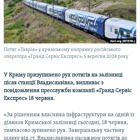
ВІДЕОУРОКИ «ELIFBE»
Русский
СВІДЧЕННЯ ОКУПАЦІЇ
Qırımtatar
УКРАЇНСЬКА ПРОБЛЕМА КРИМУ
ДОЛУЧАЙСЯ!
ІНФОГРАФІКА
Потяг «Таврія» у кримському напрямку російського
оператора «Гранд Сервіс Експрес», 5 вересня 2024 року
Усі сайти RFE/RL
У Криму призупинено рух потягів на залізниці
після станції Владиславівка, випливає з
повідомлення пресслужби компанії «Гранд Сервіс
Експрес» 18 червня.
«За рішенням власника інфраструктури на одній із
ділянок Кримської залізниці сьогодні, 18 червня,
тимчасово зупинено рух. Завершальну частину
шляху від ст. Владиславівка пасажири потягів до