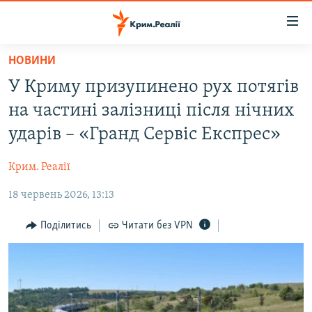
Доступність
посилання
Перейти
НОВИНИ
до
НОВИНИ
У Криму призупинено рух потягів
основного
ВОДА.КРИМ
матеріалу
на частині залізниці після нічних
ВІДЕО ТА ФОТО
Перейти
ударів – «Гранд Сервіс Експрес»
до
ПОЛІТИКА
основної
Крим. Реалії
БЛОГИ
навігації
Перейти
18 червень 2026, 13:13
ПОГЛЯД
до
ІНТЕРВ'Ю
Поділитись
Читати без VPN
пошуку
ВСЕ ЗА ДЕНЬ
СПЕЦПРОЕКТИ
ЯК ОБІЙТИ БЛОКУВАННЯ
ДЕПОРТАЦІЯ