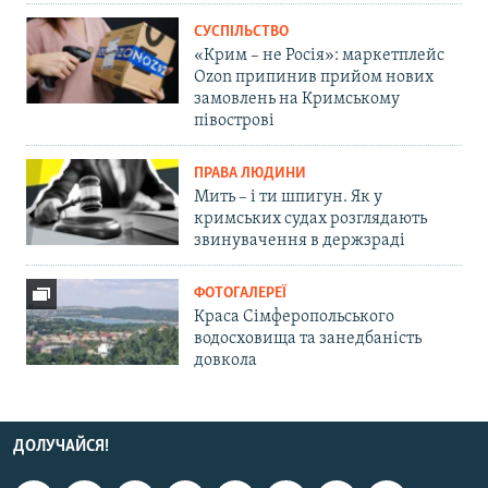
СУСПІЛЬСТВО
«Крим – не Росія»: маркетплейс
Ozon припинив прийом нових
замовлень на Кримському
півострові
ПРАВА ЛЮДИНИ
Мить – і ти шпигун. Як у
кримських судах розглядають
звинувачення в держзраді
ФОТОГАЛЕРЕЇ
Краса Сімферопольського
водосховища та занедбаність
довкола
ДОЛУЧАЙСЯ!