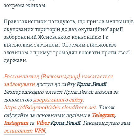
зокрема жінкам.
Правозахисники нагадують, що призов мешканців
окупованих територій до лав окупаційної армії
заборонений Женевською конвенцією і є
військовим злочином. Окремим військовим
злочином є примус громадян воювати проти своєї
держави.
Роскомнагляд (Роскомнадзор) намагається
заблокувати
доступ до сайту
Крим.Реалії
.
Безперешкодно читати Крим.Реалії можна за
допомогою
дзеркального сайту
:
https://dfs0qrmo00d6u.cloudfront.net
. Також
слідкуйте за основними подіями в
Telegram
,
Instagram
та
Viber
Крим.Реалії
. Ре
комендуємо вам
встановити
VPN
.