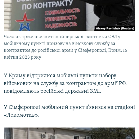
ВІДЕОУРОКИ «ELIFBE»
Русский
СВІДЧЕННЯ ОКУПАЦІЇ
Qırımtatar
УКРАЇНСЬКА ПРОБЛЕМА КРИМУ
Чоловік тримає макет снайперської гвинтівки СВД у
ДОЛУЧАЙСЯ!
ІНФОГРАФІКА
мобільному пункті призову на військову службу за
контрактом до російської армії у Сімферополі, Крим, 15
квітня 2023 року
Усі сайти RFE/RL
У Криму відкрилися мобільні пункти набору
військових на службу за контрактом до армії РФ,
повідомляють російські державні ЗМІ.
У Сімферополі мобільний пункт з'явився на стадіоні
«Локомотив».