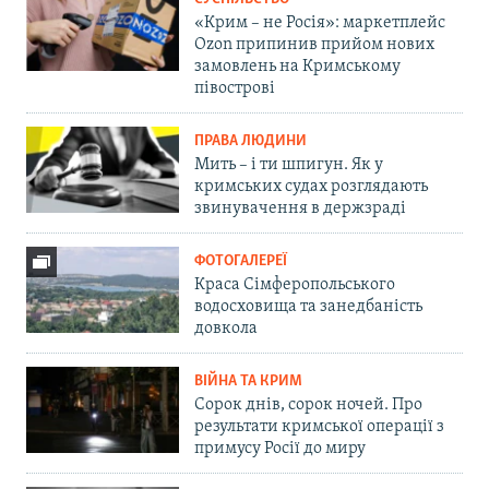
«Крим – не Росія»: маркетплейс
Ozon припинив прийом нових
замовлень на Кримському
півострові
ПРАВА ЛЮДИНИ
Мить – і ти шпигун. Як у
кримських судах розглядають
звинувачення в держзраді
ФОТОГАЛЕРЕЇ
Краса Сімферопольського
водосховища та занедбаність
довкола
ВІЙНА ТА КРИМ
Сорок днів, сорок ночей. Про
результати кримської операції з
примусу Росії до миру