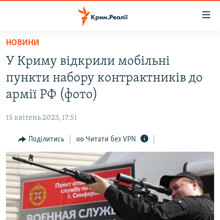
Доступність
посилання
Перейти
НОВИНИ
до
НОВИНИ
У Криму відкрили мобільні
основного
ВОДА.КРИМ
матеріалу
пункти набору контрактників до
ВІДЕО ТА ФОТО
Перейти
армії РФ (фото)
до
ПОЛІТИКА
основної
15 квітень 2023, 17:51
БЛОГИ
навігації
Перейти
Поділитись
Читати без VPN
ПОГЛЯД
до
ІНТЕРВ'Ю
пошуку
ВСЕ ЗА ДЕНЬ
СПЕЦПРОЕКТИ
ЯК ОБІЙТИ БЛОКУВАННЯ
ДЕПОРТАЦІЯ