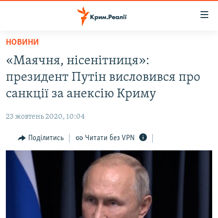
Доступність
посилання
Перейти
НОВИНИ
до
НОВИНИ
«Маячня, нісенітниця»:
основного
ВОДА.КРИМ
матеріалу
президент Путін висловився про
ВІДЕО ТА ФОТО
Перейти
санкції за анексію Криму
до
ПОЛІТИКА
основної
23 жовтень 2020, 10:04
БЛОГИ
навігації
Перейти
Поділитись
Читати без VPN
ПОГЛЯД
до
ІНТЕРВ'Ю
пошуку
ВСЕ ЗА ДЕНЬ
СПЕЦПРОЕКТИ
ЯК ОБІЙТИ БЛОКУВАННЯ
ДЕПОРТАЦІЯ