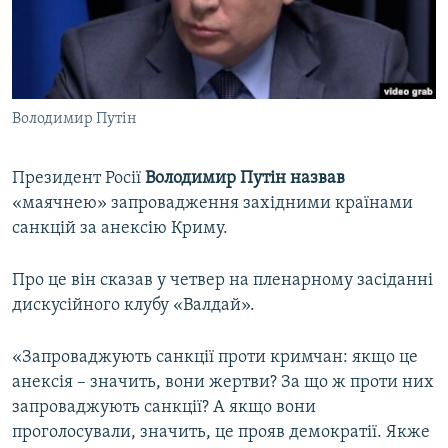
ВІДЕОУРОКИ «ELIFBE»
Русский
СВІДЧЕННЯ ОКУПАЦІЇ
Qırımtatar
УКРАЇНСЬКА ПРОБЛЕМА КРИМУ
Володимир Путін
ДОЛУЧАЙСЯ!
ІНФОГРАФІКА
Президент Росії
Володимир Путін назвав
«маячнею» запровадження західними країнами
Усі сайти RFE/RL
санкцій за анексію Криму.
Про це він сказав у четвер на пленарному засіданні
дискусійного клубу «Валдай».
«Запроваджують санкції проти кримчан: якщо це
анексія – значить, вони жертви? За що ж проти них
запроваджують санкції? А якщо вони
проголосували, значить, це прояв демократії. Якже