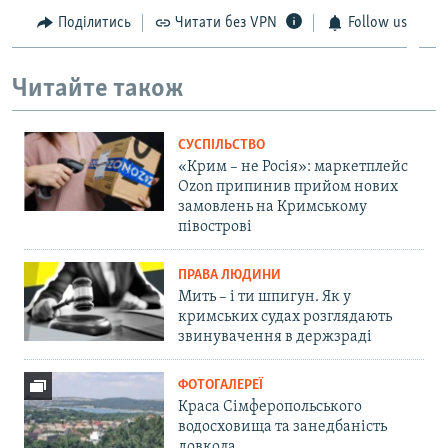
Поділитись
Читати без VPN
Follow us
Читайте також
СУСПІЛЬСТВО
«Крим – не Росія»: маркетплейс
Ozon припинив прийом нових
замовлень на Кримському
півострові
ПРАВА ЛЮДИНИ
Мить – і ти шпигун. Як у
кримських судах розглядають
звинувачення в держзраді
ФОТОГАЛЕРЕЇ
Краса Сімферопольського
водосховища та занедбаність
довкола