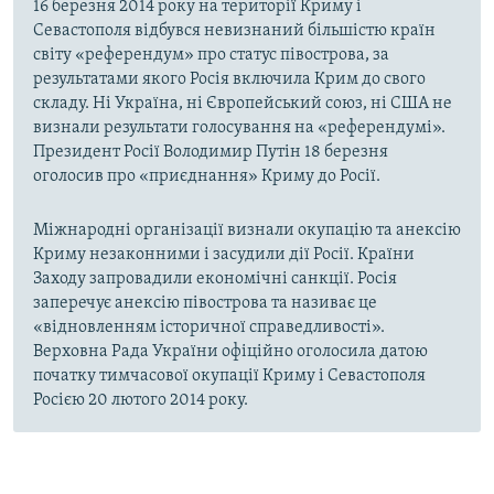
16 березня 2014 року на території Криму і
Севастополя відбувся невизнаний більшістю країн
світу «референдум» про статус півострова, за
результатами якого Росія включила Крим до свого
складу. Ні Україна, ні Європейський союз, ні США не
визнали результати голосування на «референдумі».
Президент Росії Володимир Путін 18 березня
оголосив про «приєднання» Криму до Росії.
Міжнародні організації визнали окупацію та анексію
Криму незаконними і засудили дії Росії. Країни
Заходу запровадили економічні санкції. Росія
заперечує анексію півострова та називає це
«відновленням історичної справедливості».
Верховна Рада України офіційно оголосила датою
початку тимчасової окупації Криму і Севастополя
Росією 20 лютого 2014 року.