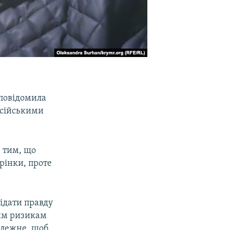
повідомила
осійськими
з тим, що
рінки, проте
ідати правду
ним ризикам
алежне, щоб