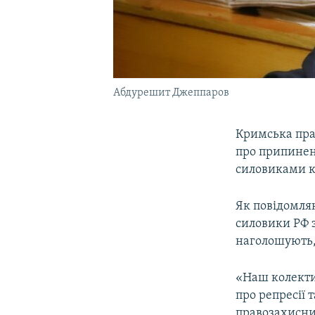
Абдурешит Джеппаров
Кримська пра
про припиненн
силовиками к
Як повідомляю
силовики РФ 
наголошують, 
«Наш колекти
про репресії
правозахисни