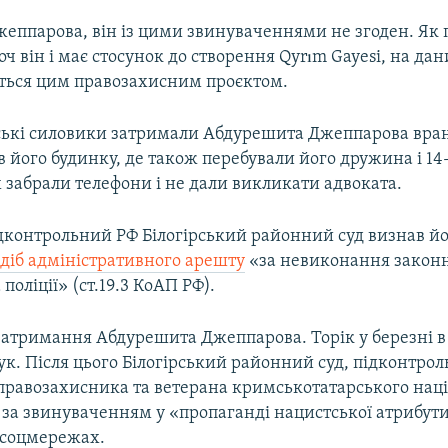
жеппарова, він із цими звинуваченнями не згоден. Як
ч він і має стосунок до створення Qyrım Gayesi, на д
ється цим правозахисним проєктом.
ські силовики затримали Абдурешита Джеппарова вранц
в його будинку, де також перебували його дружина і 14
х забрали телефони і не дали викликати адвоката.
ідконтрольний РФ Білогірський районний суд визнав й
 діб адміністративного арешту
«за невиконання закон
поліції» (ст.19.3 КоАП РФ).
затримання Абдурешита Джеппарова. Торік у березні в
. Після цього Білогірський районний суд, підконтроль
правозахисника та ветерана кримськотатарського нац
іб за звинуваченням у «пропаганді нацистської атрибут
 соцмережах.