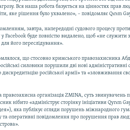
агрозу. Вся наша робота базується на цінностях прав л
ти, яке рішення було ухвалено», – повідомляє Qırım Gay
домленням, завтра, напередодні судового процесу прот
 у Facebook буде повністю видалено, щоб «не служити
 для його переслідування».
омлялося, що стосовно кримського правозахисника Аб
сійські силовики порушили дві нові адміністративні 
о дискредитацію російської армії» та «зловживання св
 правозахисна організація ZMINA, суть звинувачень по
ник нібито «адмініструє сторінку ініціативи Qyrım Ga
дея»), яка публікує огляди порушень міжнародного гум
у та оперативні повідомлення про порушення прав лю
острова».