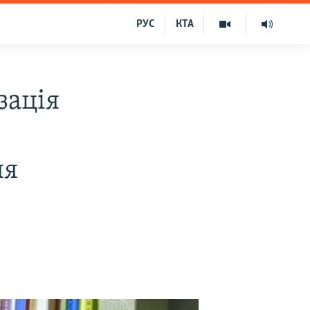
РУС
КТА
зація
ня