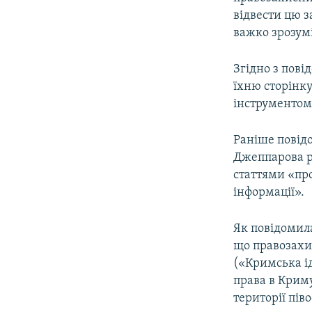
відвести цю з
важко зрозумі
Згідно з пові
їхню сторінку
інструментом
Раніше повід
Джеппарова ро
статтями «пр
інформації».
Як повідомила
що правозахис
(«Кримська і
права в Крим
території пів