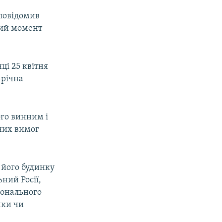
 повідомив
аний момент
і 25 квітня
-річна
ого винним і
них вимог
 його будинку
ний Росії,
іонального
ики чи