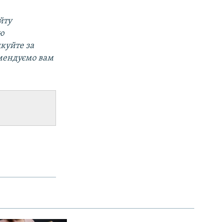
йту
ою
дкуйте за
мендуємо вам