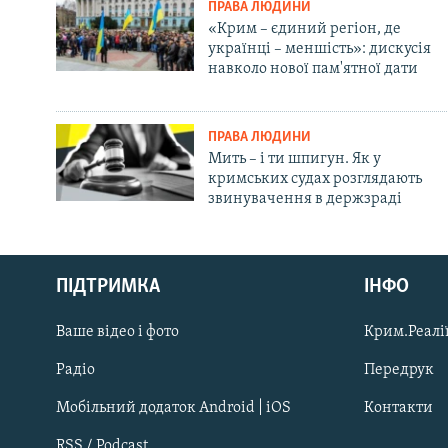
ПРАВА ЛЮДИНИ
«Крим – єдиний регіон, де
українці – меншість»: дискусія
навколо нової пам'ятної дати
ПРАВА ЛЮДИНИ
Мить – і ти шпигун. Як у
кримських судах розглядають
звинувачення в держзраді
Русский
ПІДТРИМКА
ІНФО
Qırımtatar
Ваше відео і фото
Крим.Реалії
ДОЛУЧАЙСЯ!
Радіо
Передрук
Мобільний додаток Android | iOS
Контакти
RSS / Podcast