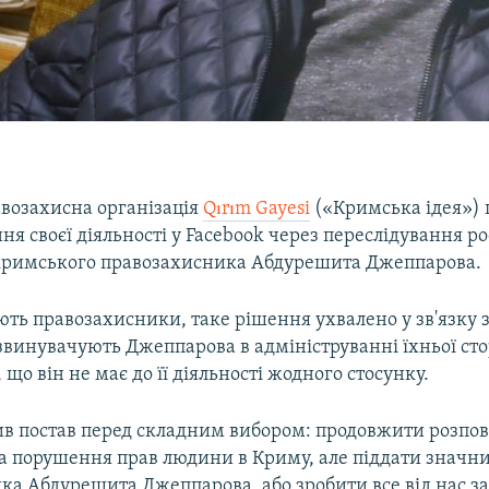
возахисна організація
Qırım Gayesi
(«Кримська ідея») 
я своєї діяльності у Facebook через переслідування р
римського правозахисника Абдурешита Джеппарова.
ть правозахисники, таке рішення ухвалено у зв'язку 
звинувачують Джеппарова в адмініструванні їхньої сто
що він не має до її діяльності жодного стосунку.
в постав перед складним вибором: продовжити розпов
 та порушення прав людини в Криму, але піддати знач
ка Абдурешита Джеппарова, або зробити все від нас з