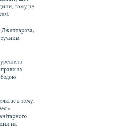
юдини, тому не
esi.
и Джеппарова,
 зручним
дурешита
справи за
ободою
лягає в тому,
yesi»
анітарного
дини на