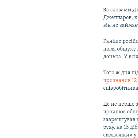
За словами Д
Джеппаров, хо
він не займа
Раніше росій
після обшуку 
донька. У всі
Того ж дня п
призначив 12
співробітника 
Це не перше 
пройшов обшук
заарештував 
руху, на 15 д
символіки» у