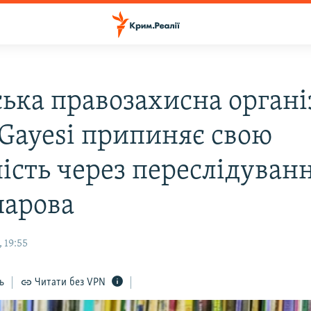
ька правозахисна органі
 Gayesi припиняє свою
ність через переслідуван
арова
 19:55
ь
Читати без VPN