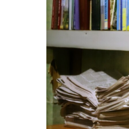
ВІДЕОУРОКИ «ELIFBE»
СВІДЧЕННЯ ОКУПАЦІЇ
УКРАЇНСЬКА ПРОБЛЕМА КРИМУ
ІНФОГРАФІКА