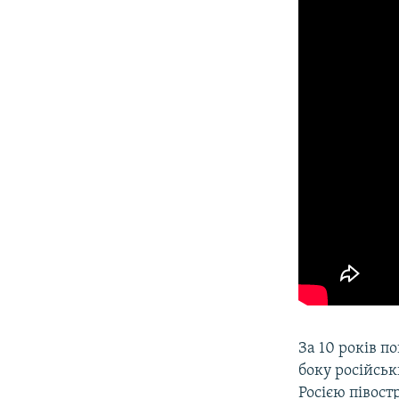
За 10 років п
боку російсь
Росією півост