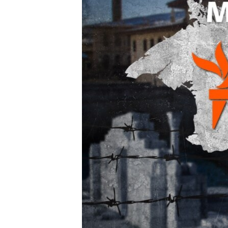
ВІДЕОУРОКИ «ELIFBE»
СВІДЧЕННЯ ОКУПАЦІЇ
УКРАЇНСЬКА ПРОБЛЕМА КРИМУ
ІНФОГРАФІКА