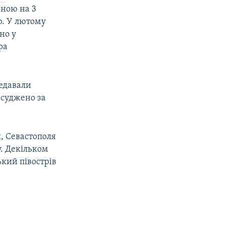
оною на 3
ю. У лютому
но у
ра
редавали
асуджено за
я, Севастополя
. Декільком
ький півострів