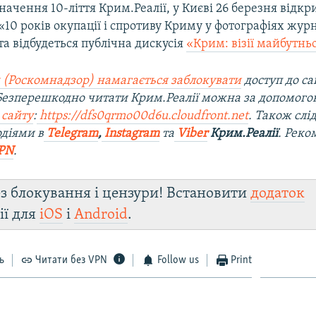
начення 10-ліття Крим.Реалії, у Києві 26 березня відкр
10 років окупації і спротиву Криму у фотографіях журн
та відбудеться публічна дискусія
«Крим: візії майбутньо
 (Роскомнадзор) намагається заблокувати
доступ до са
 Безперешкодно читати Крим.Реалії можна за допомог
 сайту
:
https://dfs0qrmo00d6u.cloudfront.net
. Також слі
діями в
Telegram
,
Instagram
та
Viber
Крим.Реалії
. Рек
PN
.
з блокування і цензури! Встановити
додаток
ії для
iOS
і
Android
.
ь
Читати без VPN
Follow us
Print