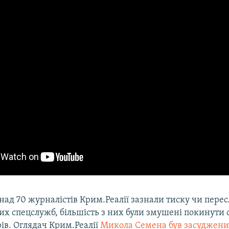
онад 70 журналістів Крим.Реалії зазнали тиску чи пере
ких спецслужб, більшість з них були змушені покинути
рів. Оглядач Крим.Реалії
Микола Семена був засуджен