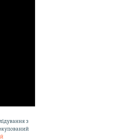
слідування з
 окупований
ий