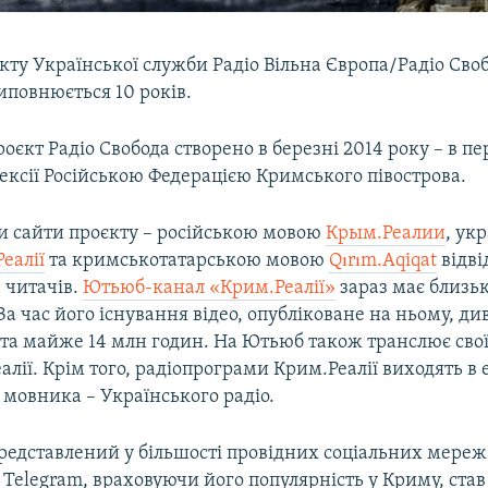
кту Української служби Радіо Вільна Європа/Радіо Сво
иповнюється 10 років.
єкт Радіо Свобода створено в березні 2014 року – в п
нексії Російською Федерацією Кримського півострова.
ри сайти проєкту – російською мовою
Крым.Реалии
, ук
еалії
та кримськотатарською мовою
Qırım.Aqiqat
відв
 читачів.
Ютьюб-канал «Крим.Реалії»
зараз має близьк
За час його існування відео, опубліковане на ньому, д
в та майже 14 млн годин. На Ютьюб також транслює сво
алії. Крім того, радіопрограми Крим.Реалії виходять в 
 мовника – Українського радіо.
редставлений у більшості провідних соціальних мереж 
Telegram, враховуючи його популярність у Криму, став