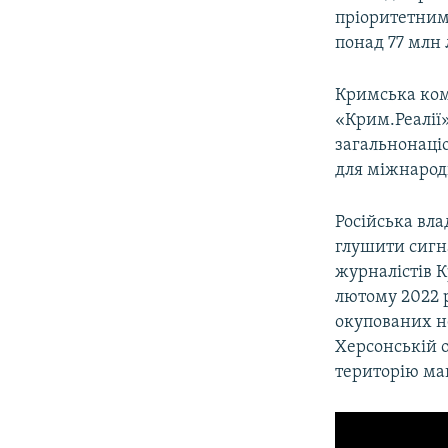
пріоритетним 
понад 77 млн
Кримська ком
«Крим.Реалії
загальнонаці
для міжнарод
Російська вла
глушити сигна
журналістів 
лютому 2022 р
окупованих не
Херсонській о
територію ма