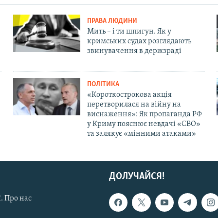
ПРАВА ЛЮДИНИ
Мить – і ти шпигун. Як у
кримських судах розглядають
звинувачення в держзраді
ПОЛІТИКА
«Короткострокова акція
перетворилася на війну на
виснаження»: Як пропаганда РФ
у Криму пояснює невдачі «СВО»
та залякує «мінними атаками»
ДОЛУЧАЙСЯ!
. Про нас