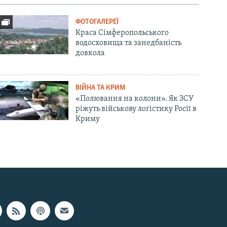
ФОТОГАЛЕРЕЇ
Краса Сімферопольського
водосховища та занедбаність
довкола
ВІЙНА ТА КРИМ
«Полювання на колони». Як ЗСУ
ріжуть військову логістику Росії в
Криму