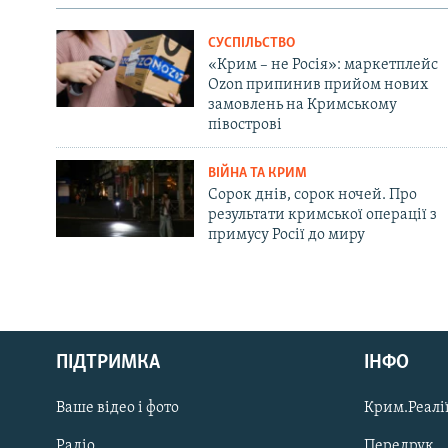
СУСПІЛЬСТВО
«Крим – не Росія»: маркетплейс
Ozon припинив прийом нових
замовлень на Кримському
півострові
ВІЙНА ТА КРИМ
Сорок днів, сорок ночей. Про
результати кримської операції з
примусу Росії до миру
Русский
ПІДТРИМКА
ІНФО
Qırımtatar
Ваше відео і фото
Крим.Реалії
ДОЛУЧАЙСЯ!
Радіо
Передрук