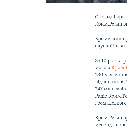
Сьогодні проє
Крим.Реалії в
Кримський про
окупації та а
За 10 років т
мовою
Крим.Р
230 мільйонів
підписників. 
247 млн разі
Радіо Крим.Ре
громадського
Крим.Реалії п
месенджерів. 