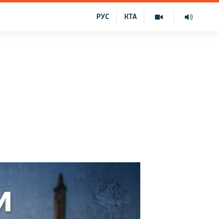
РУС
КТА