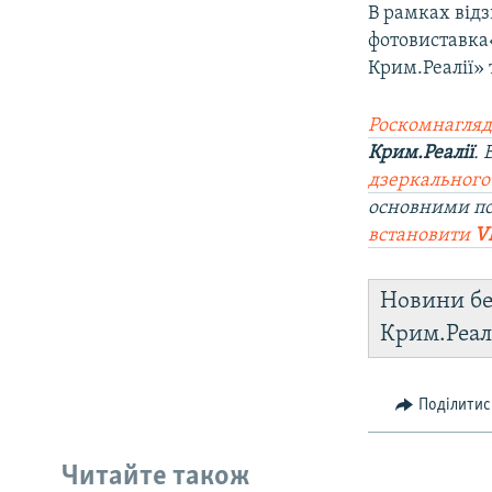
В рамках відз
фотовиставка«
Крим.Реалії» 
Роскомнагляд
Крим.Реалії
.
дзеркального
основними по
встановити
V
Новини бе
Крим.Реал
Поділитис
Читайте також