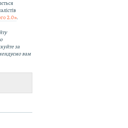
иється
алістів
го 2.0»
.
йту
ою
дкуйте за
омендуємо вам