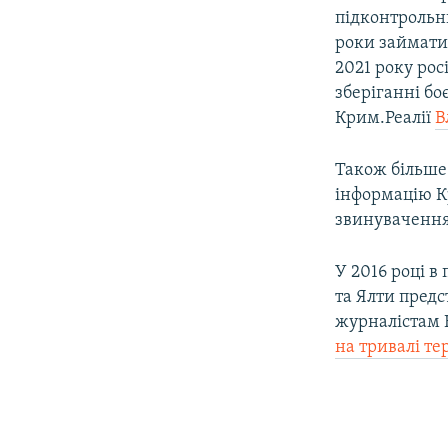
підконтрольни
роки займати
2021 року ро
зберіганні бо
Крим.Реалії
В
Також більше 
інформацію К
звинувачення
У 2016 році в
та Ялти предс
журналістам К
на тривалі те