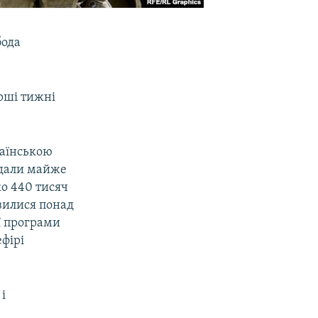
бода
ерші тижні
раїнською
ідали майже
о 440 тисяч
ивилися понад
ї програми
ефірі
і