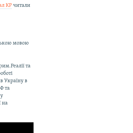
ал КР
читали
йською мовою
рим.Реалії та
оботі
в Україну в
Ф та
 у
ї на