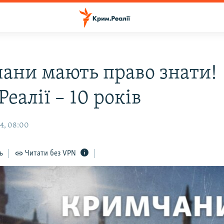
ани мають право знати!
еалії – 10 років
4, 08:00
ь
Читати без VPN