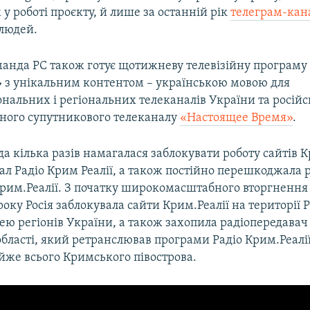
у роботі проєкту, й лише за останній рік
телеграм-кан
 людей.
анда РС також готує щотижневу телевізійну програму
» з унікальним контентом – українською мовою для
ональних і регіональних телеканалів України та росі
ного супутникового телеканалу
«Настоящее Время»
.
да кілька разів намагалася заблокувати роботу сайтів К
л Радіо Крим Реалії, а також постійно перешкоджала р
Крим.Реалії. З початку широкомасштабного вторгнення 
оку Росія заблокувала сайти Крим.Реалії на території Р
ю регіонів України, а також захопила радіопередавач
бласті, який ретранслював програми Радіо Крим.Реалі
йже всього Кримського півострова.