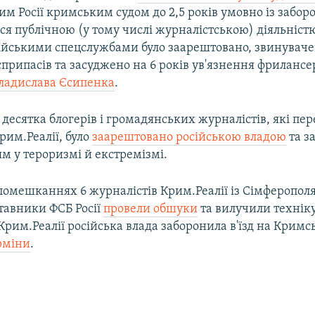
м Росії кримським судом до 2,5 років умовно із забор
ся публічною (у тому числі журналістською) діяльніст
сійськими спецслужбами було заарештовано, звинуваче
єприпасів та засуджено на 6 років ув'язнення фрилансе
ладислава Єсипенка
.
десятка блогерів і громадянських журналістів, які пе
рим.Реалії, було
заарештовано російською владою
та з
м у тероризмі й екстремізмі.
 помешканнях 6 журналістів Крим.Реалії із Сімферопол
тавники ФСБ Росії
провели обшуки
та вилучили техніку
рим.Реалії російська влада заборонила в'їзд на Кримс
рміни
.