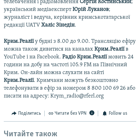
телебачення і радіомовлення
Сергій Костинський
;
український медіаексперт
Юрій Луканов
;
журналіст і ведуча, керівник кримськотатарської
редакції UATV
Халіс Зінедін
.
Крим.Реалії
у будні з 8.00 до 9.00. Трансляцію ефіру
можна також дивитися на каналах
Крим.Реалії
в
YouTube і на Facebook.
Радіо Крим.Реалії
мовить 24
години на добу на частоті 105.9 FM на Північний
Крим. Он-лайн можна слухати на сайті
Крим.Реалії
. Кримчани можуть безкоштовно
телефонувати в ефір за номером 8 800 100 69 26 або
писати на адресу: Krym_radio@rferl.org
Поділитись
Читати без VPN
Follow us
Читайте також