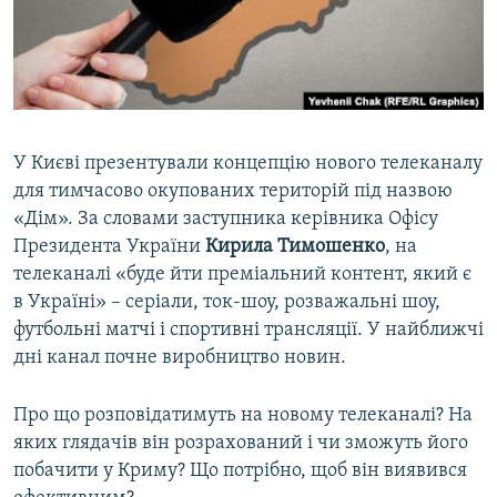
ВІДЕОУРОКИ «ELIFBE»
Русский
СВІДЧЕННЯ ОКУПАЦІЇ
Qırımtatar
УКРАЇНСЬКА ПРОБЛЕМА КРИМУ
ДОЛУЧАЙСЯ!
ІНФОГРАФІКА
У Києві презентували концепцію нового телеканалу
для тимчасово окупованих територій під назвою
«Дім». За словами заступника керівника Офісу
Усі сайти RFE/RL
Президента України
Кирила Тимошенко
, на
телеканалі «буде йти преміальний контент, який є
в Україні» – серіали, ток-шоу, розважальні шоу,
футбольні матчі і спортивні трансляції. У найближчі
дні канал почне виробництво новин.
Про що розповідатимуть на новому телеканалі? На
яких глядачів він розрахований і чи зможуть його
побачити у Криму? Що потрібно, щоб він виявився