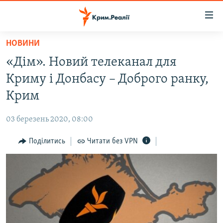
Доступність
посилання
Перейти
НОВИНИ
до
НОВИНИ
«Дім». Новий телеканал для
основного
ВОДА.КРИМ
матеріалу
Криму і Донбасу – Доброго ранку,
ВІДЕО ТА ФОТО
Перейти
Крим
до
ПОЛІТИКА
основної
03 березень 2020, 08:00
БЛОГИ
навігації
Перейти
Поділитись
Читати без VPN
ПОГЛЯД
до
ІНТЕРВ'Ю
пошуку
ВСЕ ЗА ДЕНЬ
СПЕЦПРОЕКТИ
ЯК ОБІЙТИ БЛОКУВАННЯ
ДЕПОРТАЦІЯ