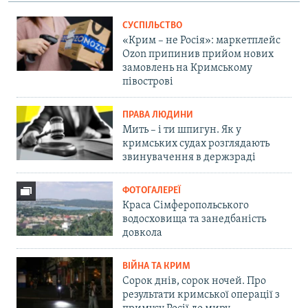
СУСПІЛЬСТВО
«Крим – не Росія»: маркетплейс
Ozon припинив прийом нових
замовлень на Кримському
півострові
ПРАВА ЛЮДИНИ
Мить – і ти шпигун. Як у
кримських судах розглядають
звинувачення в держзраді
ФОТОГАЛЕРЕЇ
Краса Сімферопольського
водосховища та занедбаність
довкола
ВІЙНА ТА КРИМ
Сорок днів, сорок ночей. Про
результати кримської операції з