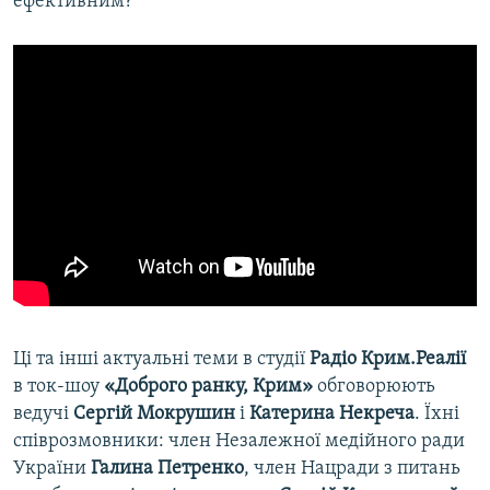
ефективним?
Ці та інші актуальні теми в студії
Радіо Крим.Реалії
в ток-шоу
«Доброго ранку, Крим»
обговорюють
ведучі
Сергій Мокрушин
і
Катерина Некреча
. Їхні
співрозмовники: член Незалежної медійного ради
України
Галина Петренко
, член Нацради з питань