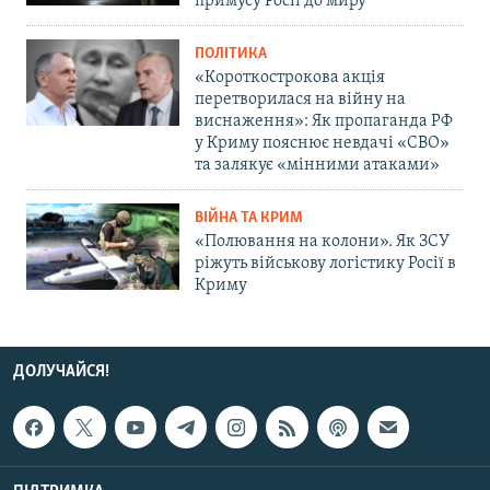
примусу Росії до миру
ПОЛІТИКА
«Короткострокова акція
перетворилася на війну на
виснаження»: Як пропаганда РФ
у Криму пояснює невдачі «СВО»
та залякує «мінними атаками»
ВІЙНА ТА КРИМ
«Полювання на колони». Як ЗСУ
ріжуть військову логістику Росії в
Криму
ДОЛУЧАЙСЯ!