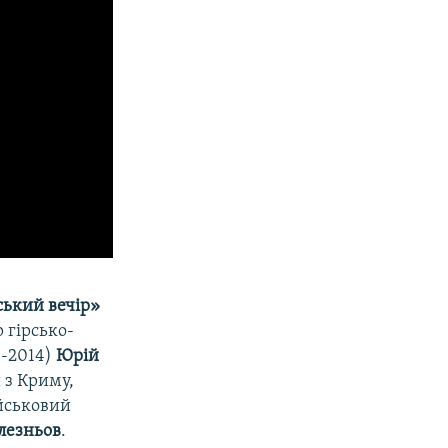
ький вечір»
 гірсько-
-2014)​
Юрій
 з Криму,
ійськовий
лезньов
.