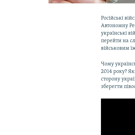
Російські вій
Автономну Рес
українські ві
перейти на с
військовим ї
Чому українсь
2014 року? Я
сторону украї
зберегти піво