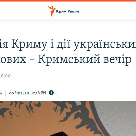
я Криму і дії українськ
кових – Кримський вечір
18:00
ь
Читати без VPN