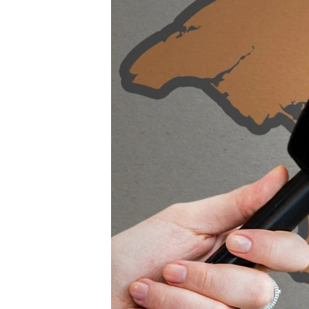
ВІДЕОУРОКИ «ELIFBE»
СВІДЧЕННЯ ОКУПАЦІЇ
УКРАЇНСЬКА ПРОБЛЕМА КРИМУ
ІНФОГРАФІКА