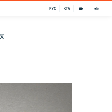
РУС
КТА
их