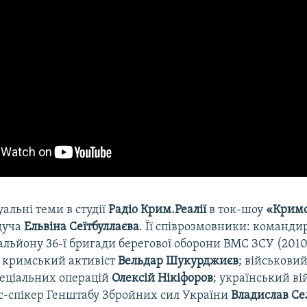
уальні теми в студії
Радіо Крим.Реалії
в ток-шоу
«Кримс
дуча
Ельвіна Сеїтбуллаєва
. Її співрозмовники: командир
альйону 36-ї бригади берегової оборони ВМС ЗСУ (2010
; кримський активіст
Вельдар Шукурджиєв
; військовий
пеціальних операцій
Олексій Нікіфоров
; український в
кс-спікер Генштабу Збройних сил України
Владислав Се