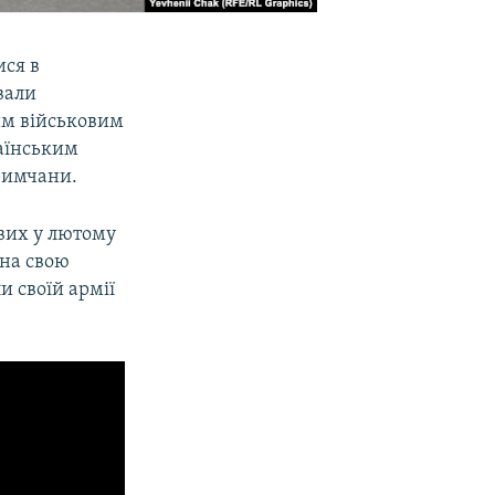
ися в
вали
ким військовим
раїнським
римчани.
ових у лютому
 на свою
и своїй армії