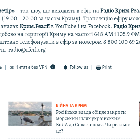
вечір»
– ток-шоу, що виходить в ефір на
Радіо Крим.Реа
0 (19.00 – 20.00 за часом Криму). Трансляцію ефіру мо
каналах
Крим.Реалії
в YouTube і на Facebook.
Радіо Крим
добово на території Криму на частоті 648 АМ і 105.9 Ф
товно телефонувати в ефір за номером 8 800 100 69 2
ym_radio@rferl.org
ь
Читати без VPN
Follow us
Print
ВІЙНА ТА КРИМ
Російська влада обіцяє закрити
морський шлях українським
БпЛА до Севастополя. Чи реально
це?