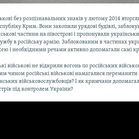
ськові без розпізнавальних знаків у лютому 2014 вторгл
публіку Крим. Вони захопили урядові будівлі, заблоку
йськові частини на півострові і пропонували українсь
лужбу в російську армію. Заблокованим в частинах ук
жею і необхідними речами активно допомагали самі к
кі військові не відкрили вогонь по російських військ
ким чином російські військові намагалися переманити
нських військовослужбовців? І як кримчани допомагал
стрів під контролем України?