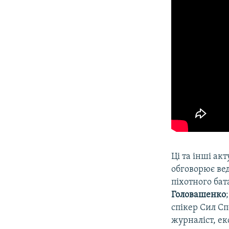
Ці та інші акт
обговорює ве
піхотного бат
Головашенко
спікер Сил С
журналіст, е