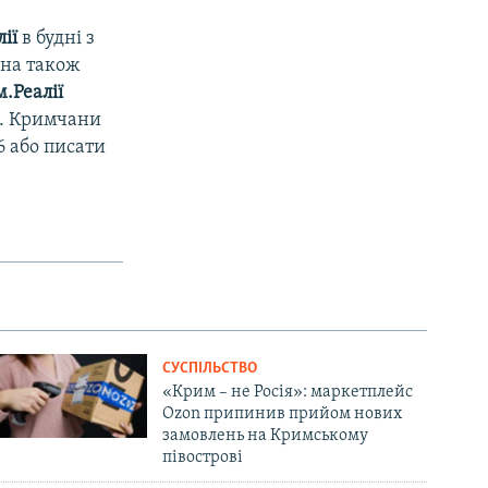
лії
в будні з
жна також
.Реалії
М. Кримчани
6 або писати
СУСПІЛЬСТВО
«Крим – не Росія»: маркетплейс
Ozon припинив прийом нових
замовлень на Кримському
півострові