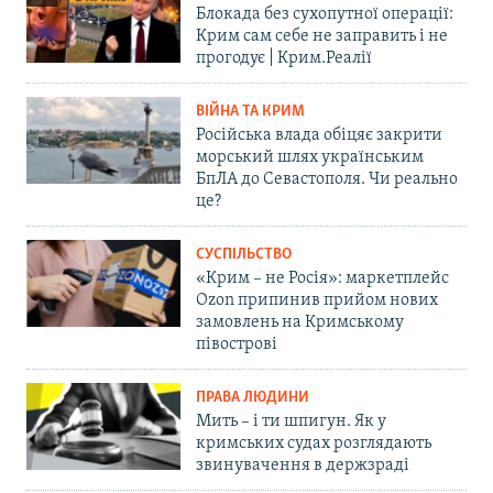
Блокада без сухопутної операції:
Крим сам себе не заправить і не
прогодує | Крим.Реалії
ВІЙНА ТА КРИМ
Російська влада обіцяє закрити
морський шлях українським
БпЛА до Севастополя. Чи реально
це?
СУСПІЛЬСТВО
«Крим – не Росія»: маркетплейс
Ozon припинив прийом нових
замовлень на Кримському
півострові
ПРАВА ЛЮДИНИ
Мить – і ти шпигун. Як у
кримських судах розглядають
звинувачення в держзраді