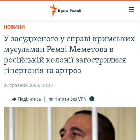
Доступність
посилання
Перейти
НОВИНИ
до
НОВИНИ
У засудженого у справі кримських
основного
ВОДА.КРИМ
матеріалу
мусульман Ремзі Меметова в
ВІДЕО ТА ФОТО
Перейти
російській колонії загострилися
до
ПОЛІТИКА
гіпертонія та артроз
основної
БЛОГИ
навігації
23 травень 2023, 10:05
Перейти
ПОГЛЯД
до
Поділитись
Читати без VPN
ІНТЕРВ'Ю
пошуку
ВСЕ ЗА ДЕНЬ
СПЕЦПРОЕКТИ
ЯК ОБІЙТИ БЛОКУВАННЯ
ДЕПОРТАЦІЯ