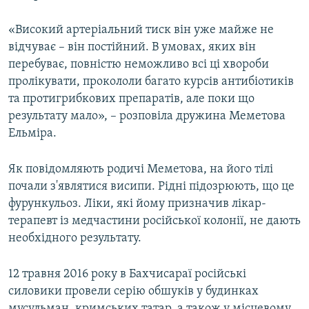
«Високий артеріальний тиск він уже майже не
відчуває – він постійний. В умовах, яких він
перебуває, повністю неможливо всі ці хвороби
пролікувати, прокололи багато курсів антибіотиків
та протигрибкових препаратів, але поки що
результату мало», – розповіла дружина Меметова
Ельміра.
Як повідомляють родичі Меметова, на його тілі
почали з'являтися висипи. Рідні підозрюють, що це
фурункульоз. Ліки, які йому призначив лікар-
терапевт із медчастини російської колонії, не дають
необхідного результату.
12 травня 2016 року в Бахчисараї російські
силовики провели серію обшуків у будинках
мусульман, кримських татар, а також у місцевому