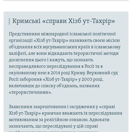
Кримські «справи Хізб ут-Тахрір»
Представники міжнародної ісламської політичної
організації «Хізб ут-Тахрір» називають своєю місією
об'єднання всіх мусульманських країн в ісламському
халіфаті, але вони відкидають терористичні методи
досягнення цього і кажуть, що зазнають
несправедливого переслідування в Росії та в
окупованому нею в 2014 році Криму. Верховний суд
Росії заборонив «Хізб ут-Тахрір» у 2003 році,
включивши до списку об'єднань, названих
«терористичними».
Захисники заарештованих і засуджених у «справі
Хізб ут-Тахрір» кримчан вважають їх переслідування
мотивованим за релігійною ознакою. Адвокати
зазначають, що переслідувані у цій справі