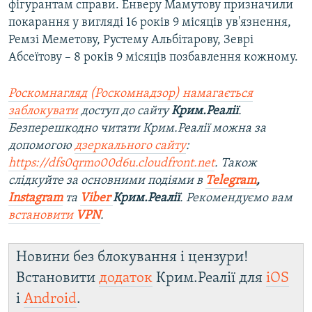
фігурантам справи. Енверу Мамутову призначили
покарання у вигляді 16 років 9 місяців ув'язнення,
Ремзі Меметову, Рустему Альбітарову, Зеврі
Абсеїтову – 8 років 9 місяців позбавлення кожному.
Роскомнагляд (Роскомнадзор) намагається
заблокувати
доступ до сайту
Крим.Реалії
.
Безперешкодно читати Крим.Реалії можна за
допомогою
дзеркального сайту
:
https://dfs0qrmo00d6u.cloudfront.net
. Також
слідкуйте за основними подіями в
Telegram
,
Instagram
та
Viber
Крим.Реалії
. Рекомендуємо вам
встановити
VPN
.
Новини без блокування і цензури!
Встановити
додаток
Крим.Реалії для
iOS
і
Android
.