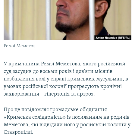
ВІДЕОУРОКИ «ELIFBE»
Русский
СВІДЧЕННЯ ОКУПАЦІЇ
Qırımtatar
УКРАЇНСЬКА ПРОБЛЕМА КРИМУ
ДОЛУЧАЙСЯ!
ІНФОГРАФІКА
Ремзі Меметов
У кримчанина Ремзі Меметова, якого російський
Усі сайти RFE/RL
суд засудив до восьми років і дев'яти місяців
позбавлення волі у справі кримських мусульман, в
умовах російської колонії прогресують хронічні
захворювання – гіпертонія та артроз.
Про це повідомляє громадське об'єднання
«Кримська солідарність» із посиланням на родичів
Меметова, які відвідали його у російській колоній у
Ставропіллі.