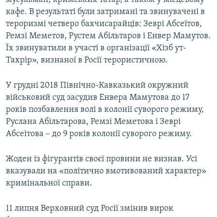
кафе. В результаті були затримані та звинувачені в
тероризмі четверо бахчисарайців: Зеврі Абсеїтов,
Ремзі Меметов, Рустем Абільтаров і Енвер Мамутов.
Їх звинуватили в участі в організації «Хізб ут-
Тахрір», визнаної в Росії терористичною.
У грудні 2018 Північно-Кавказький окружний
військовий суд засудив Енвера Мамутова до 17
років позбавлення волі в колонії суворого режиму,
Руслана Абільтарова, Ремзі Меметова і Зеврі
Абсеітова – до 9 років колонії суворого режиму.
Жоден із фігурантів своєї провини не визнав. Усі
вказували на «політично вмотивований характер»
кримінальної справи.
11 липня Верховний суд Росії змінив вирок