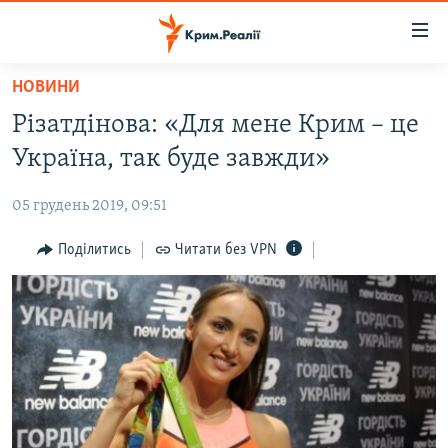
Доступність
посилання
Перейти
НОВИНИ
до
НОВИНИ
Різатдінова: «Для мене Крим – це
основного
ВОДА.КРИМ
матеріалу
Україна, так буде завжди»
ВІДЕО ТА ФОТО
Перейти
до
05 грудень 2019, 09:51
ПОЛІТИКА
основної
БЛОГИ
Поділитись
Читати без VPN
навігації
Перейти
ПОГЛЯД
до
ІНТЕРВ'Ю
пошуку
ВСЕ ЗА ДЕНЬ
СПЕЦПРОЕКТИ
ЯК ОБІЙТИ БЛОКУВАННЯ
ДЕПОРТАЦІЯ