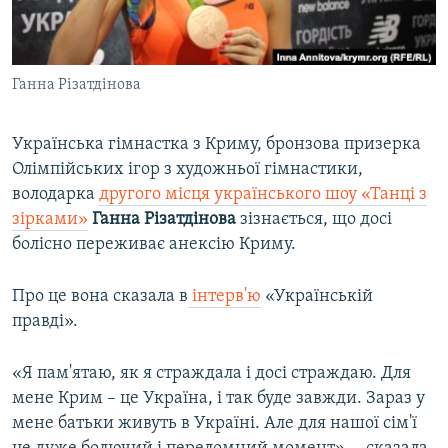
ВІДЕОУРОКИ «ELIFBE»
Русский
СВІДЧЕННЯ ОКУПАЦІЇ
Qırımtatar
Ганна Різатдінова
УКРАЇНСЬКА ПРОБЛЕМА КРИМУ
ДОЛУЧАЙСЯ!
ІНФОГРАФІКА
Українська гімнастка з Криму, бронзова призерка
Олімпійських ігор з художньої гімнастики,
володарка
другого місця українського шоу «Танці з
Усі сайти RFE/RL
зірками»
Ганна Різатдінова
зізнається, що досі
болісно переживає анексію Криму.
Про це вона сказала в
інтерв'ю
«Українській
правді».
«Я пам'ятаю, як я страждала і досі страждаю. Для
мене Крим – це Україна, і так буде завжди. Зараз у
мене батьки живуть в Україні. Але для нашої сім'ї