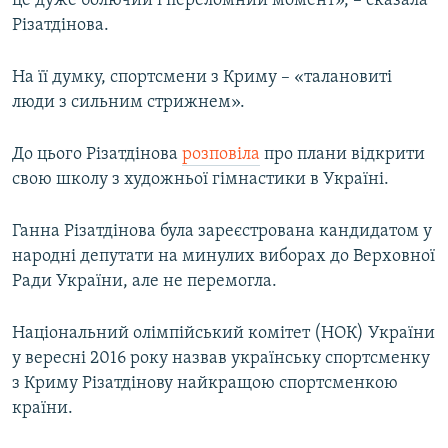
це дуже болючий і переломний момент», – сказала
Різатдінова.
На її думку, спортсмени з Криму – «талановиті
люди з сильним стрижнем».
До цього Різатдінова
розповіла
про плани відкрити
свою школу з художньої гімнастики в Україні.
Ганна Різатдінова була зареєстрована кандидатом у
народні депутати на минулих виборах до Верховної
Ради України, але не перемогла.
Національний олімпійський комітет (НОК) України
у вересні 2016 року назвав українську спортсменку
з Криму Різатдінову найкращою спортсменкою
країни.