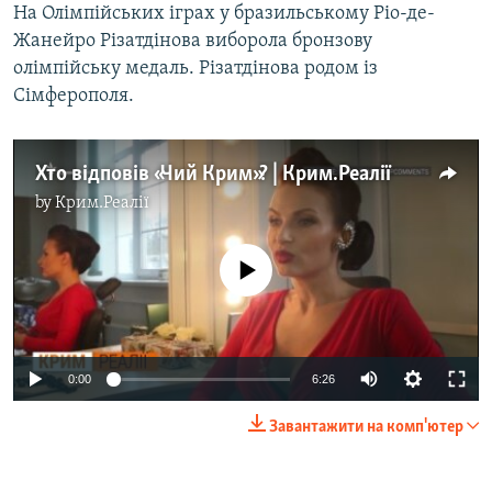
На Олімпійських іграх у бразильському Ріо-де-
Жанейро Різатдінова виборола бронзову
олімпійську медаль. Різатдінова родом із
Сімферополя.
Хто відповів «Чий Крим»? | Крим.Реалії
by
Крим.Реалії
No media source currently available
0:00
6:26
Завантажити на комп'ютер