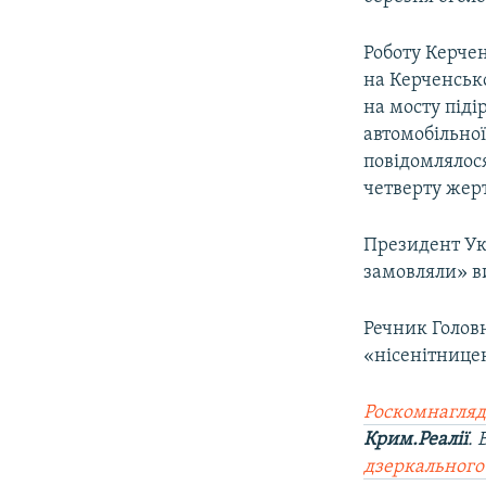
Роботу Керчен
на Керченськ
на мосту піді
автомобільної
повідомлялося
четверту жерт
Президент Ук
замовляли» ви
Речник Голов
«нісенітнице
Роскомнагляд
Крим.Реалії
.
дзеркального