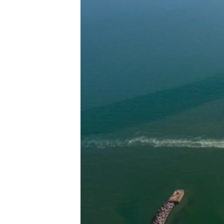
ВІДЕОУРОКИ «ELIFBE»
СВІДЧЕННЯ ОКУПАЦІЇ
УКРАЇНСЬКА ПРОБЛЕМА КРИМУ
ІНФОГРАФІКА