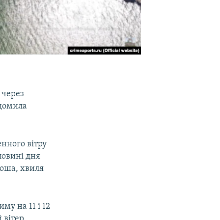
 через
ідомила
нного вітру
ловині дня
роша, хвиля
у на 11 і 12
вітер.