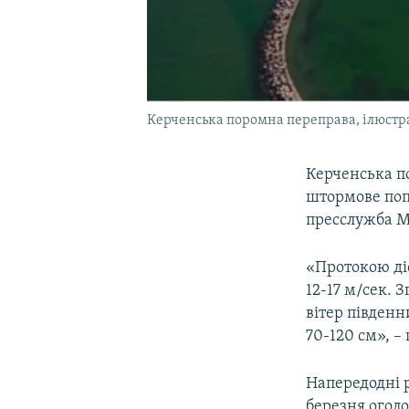
Керченська поромна переправа, ілюстр
Керченська п
штормове попе
пресслужба Мі
«Протокою ді
12-17 м/сек. 
вітер південн
70-120 см», –
Напередодні р
березня огол