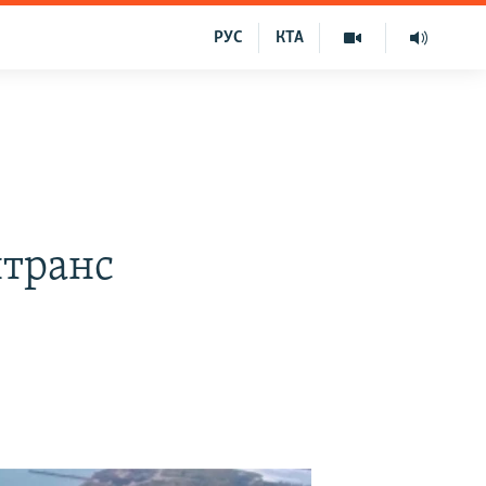
РУС
КТА
нтранс