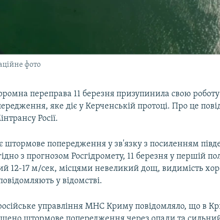
аційне фото
оромна переправа 11 березня призупинила свою роботу
редження, яке діє у Керченській протоці. Про це пов
нтрансу Росії.
є штормове попередження у зв'язку з посиленням півде
Згідно з прогнозом Росгідромету, 11 березня у першій по
ий 12-17 м/сек, місцями невеликий дощ, видимість хо
 повідомляють у відомстві.
осійське управління МНС Криму повідомляло, що в Крим
ошено штормове попередження через опади та сильний 