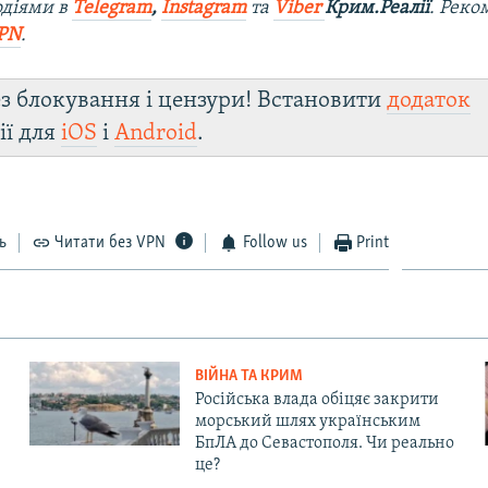
одіями в
Telegram
,
Instagram
та
Viber
Крим.Реалії
. Ре
ко
PN
.
з блокування і цензури! Встановити
додаток
ії для
iOS
і
Android
.
ь
Читати без VPN
Follow us
Print
ВІЙНА ТА КРИМ
Російська влада обіцяє закрити
морський шлях українським
БпЛА до Севастополя. Чи реально
це?