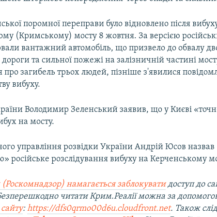
ської поромної переправи було відновлено після вибух
ому (Кримському) мосту 8 жовтня. За версією російськ
рвали вантажний автомобіль, що призвело до обвалу дв
 дороги та сильної пожежі на залізничній частині мост
 про загибель трьох людей, пізніше з'явилися повідом
ву вибуху.
раїни Володимир Зеленський заявив, що у Києві «точн
бух на мосту.
ного управління розвідки України Андрій Юсов назвав
ю» російське розслідування вибуху на Керченському мо
 (Роскомнадзор) намагається заблокувати
доступ до са
 Безперешкодно читати Крим.Реалії можна за допомог
 сайту
:
https://dfs0qrmo00d6u.cloudfront.net
. Також слі