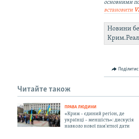
основними п
встановити
V
Новини бе
Крим.Реал
Поділитис
Читайте також
ПРАВА ЛЮДИНИ
«Крим – єдиний регіон, де
українці – меншість»: дискусія
навколо нової пам'ятної дати