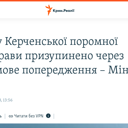
у Керченської поромної
рави призупинено через
ове попередження – Мі
, 13:56
ь
Читати без VPN