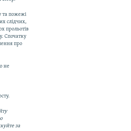
у та пожежі
их слідчих,
ох прольотів
у. Спочатку
лення про
о не
сту.
йту
ою
дкуйте за