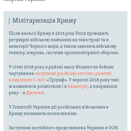
Мілітаризація Криму
Після анексії Криму в 2014 році Росія проводить
регулярні військові навчання на півострові та в
акваторії Чорного моря, а також завозить військову
техніку, зокрема, системи протиповітряної оборони.
У січні 2018 року в районі мису Фіолент на бойове
чергування
заступили російські зенітно-ракетні
комплекси С-400
«Тріумф». У вересні 2018 року такі
ж комплекси розмістили і в
Євпаторії
, а наприкінці
року – в
Джанкої
.
У Генштабі України дії російських військових в
Криму називають незаконними.
Заступник постійного представника України в ООН