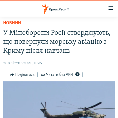
Доступність
посилання
Перейти
НОВИНИ
до
НОВИНИ
У Міноборони Росії стверджують,
основного
ВОДА.КРИМ
матеріалу
що повернули морську авіацію з
ВІДЕО ТА ФОТО
Перейти
Криму після навчань
до
ПОЛІТИКА
основної
26 квітень 2021, 11:25
БЛОГИ
навігації
Перейти
Поділитись
Читати без VPN
ПОГЛЯД
до
ІНТЕРВ'Ю
пошуку
ВСЕ ЗА ДЕНЬ
СПЕЦПРОЕКТИ
ЯК ОБІЙТИ БЛОКУВАННЯ
ДЕПОРТАЦІЯ