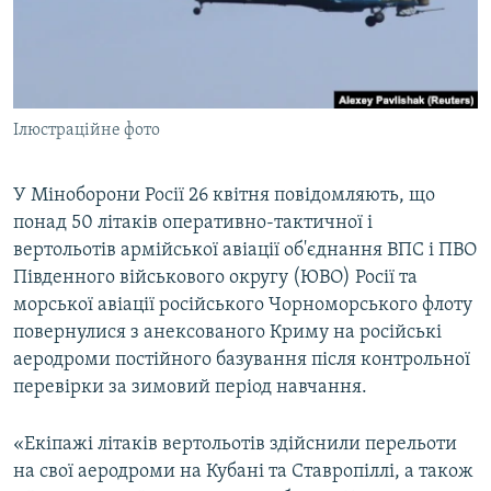
ВІДЕОУРОКИ «ELIFBE»
Русский
СВІДЧЕННЯ ОКУПАЦІЇ
Qırımtatar
УКРАЇНСЬКА ПРОБЛЕМА КРИМУ
Ілюстраційне фото
ДОЛУЧАЙСЯ!
ІНФОГРАФІКА
У Міноборони Росії 26 квітня повідомляють, що
понад 50 літаків оперативно-тактичної і
Усі сайти RFE/RL
вертольотів армійської авіації об'єднання ВПС і ПВО
Південного військового округу (ЮВО) Росії та
морської авіації російського Чорноморського флоту
повернулися з анексованого Криму на російські
аеродроми постійного базування після контрольної
перевірки за зимовий період навчання.
«Екіпажі літаків вертольотів здійснили перельоти
на свої аеродроми на Кубані та Ставропіллі, а також