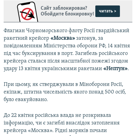
Сайт заблокирован?
читать >
Обойдите блокировку!
Флагман Чорноморського флоту Росії гвардійський
ракетний крейсер
«Москва»
затонув, за
повідомленням Міністерства оборони РФ, 14 квітня
під час буксирування в порт. Загибель російського
крейсера сталася після масштабної пожежі згодом
удару 13 квітня українськими ракетами
«Нептун»
.
При цьому, як стверджували в Міноборони Росії,
екіпаж, штатна чисельність якого понад 500 осіб,
було евакуйовано.
До 22 квітня російська влада не розкривала
інформацію, чи є загиблі внаслідок затоплення
крейсера «Москва». Рідні моряків почали