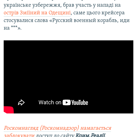
українське узбережжя, брав участь у нападі на
острів Зміїний на Одещині
, саме цього крейсера
стосувалися слова «Русский военный корабль, иди
на ***».
Роскомнагляд (Роскомнадзор) намагається
заблокувати
доступ до сайту
Крим.Реалії
.