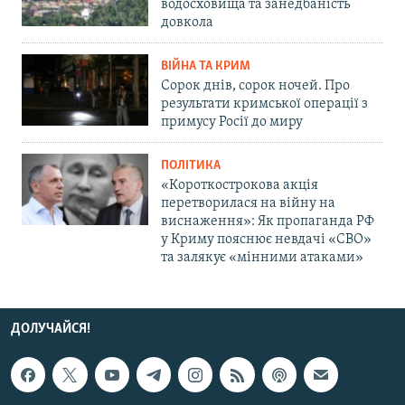
водосховища та занедбаність
довкола
ВІЙНА ТА КРИМ
Сорок днів, сорок ночей. Про
результати кримської операції з
примусу Росії до миру
ПОЛІТИКА
«Короткострокова акція
перетворилася на війну на
виснаження»: Як пропаганда РФ
у Криму пояснює невдачі «СВО»
та залякує «мінними атаками»
ДОЛУЧАЙСЯ!