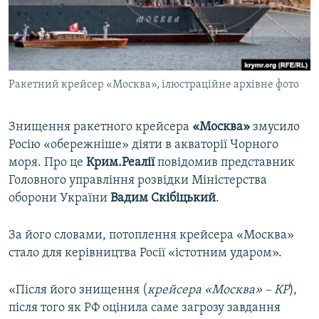
ВІДЕОУРОКИ «ELIFBE»
Русский
СВІДЧЕННЯ ОКУПАЦІЇ
Qırımtatar
УКРАЇНСЬКА ПРОБЛЕМА КРИМУ
Ракетний крейсер «Москва», ілюстраційне архівне фото
ДОЛУЧАЙСЯ!
ІНФОГРАФІКА
Знищення ракетного крейсера
«Москва»
змусило
Росію «обережніше» діяти в акваторії Чорного
Усі сайти RFE/RL
моря. Про це
Крим.Реалії
повідомив представник
Головного управління розвідки Міністерства
оборони України
Вадим Скібіцький
.
За його словами, потоплення крейсера «Москва»
стало для керівництва Росії «істотним ударом».
«Після його знищення (
крейсера «Москва» – КР
),
після того як РФ оцінила саме загрозу завдання