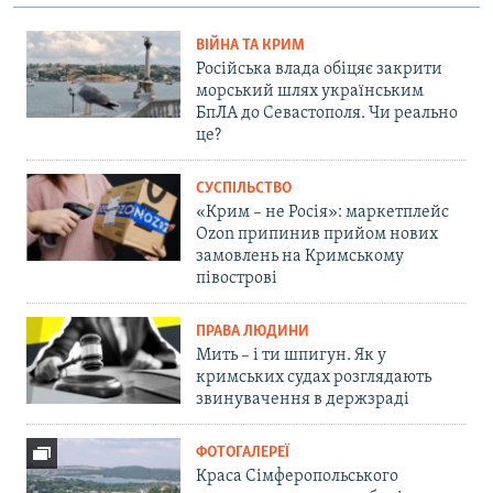
ВІЙНА ТА КРИМ
Російська влада обіцяє закрити
морський шлях українським
БпЛА до Севастополя. Чи реально
це?
СУСПІЛЬСТВО
«Крим – не Росія»: маркетплейс
Ozon припинив прийом нових
замовлень на Кримському
півострові
ПРАВА ЛЮДИНИ
Мить – і ти шпигун. Як у
кримських судах розглядають
звинувачення в держзраді
ФОТОГАЛЕРЕЇ
Краса Сімферопольського