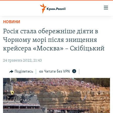
Доступність
посилання
Перейти
НОВИНИ
до
НОВИНИ
Росія стала обережніше діяти в
основного
ВОДА.КРИМ
матеріалу
Чорному морі після знищення
ВІДЕО ТА ФОТО
Перейти
крейсера «Москва» – Скібіцький
до
ПОЛІТИКА
основної
24 травень 2022, 21:43
БЛОГИ
навігації
Перейти
Поділитись
Читати без VPN
ПОГЛЯД
до
ІНТЕРВ'Ю
пошуку
ВСЕ ЗА ДЕНЬ
СПЕЦПРОЕКТИ
ЯК ОБІЙТИ БЛОКУВАННЯ
ДЕПОРТАЦІЯ