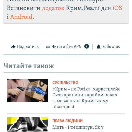
Встановити
додаток
Крим.Реалії для
iOS
і
Android
.
Поділитись
Читати без VPN
Follow us
Читайте також
СУСПІЛЬСТВО
«Крим – не Росія»: маркетплейс
Ozon припинив прийом нових
замовлень на Кримському
півострові
ПРАВА ЛЮДИНИ
Мить – і ти шпигун. Як у