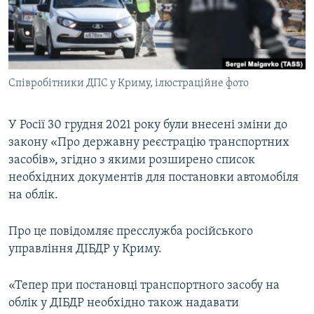
ВІДЕОУРОКИ «ELIFBE»
Русский
СВІДЧЕННЯ ОКУПАЦІЇ
Qırımtatar
УКРАЇНСЬКА ПРОБЛЕМА КРИМУ
Співробітники ДПС у Криму, ілюстраційне фото
ДОЛУЧАЙСЯ!
ІНФОГРАФІКА
У Росії 30 грудня 2021 року були внесені зміни до
закону «Про державну реєстрацію транспортних
Усі сайти RFE/RL
засобів», згідно з якими розширено список
необхідних документів для постановки автомобіля
на облік.
Про це повідомляє пресслужба російського
управління ДІБДР у Криму.
«Тепер при постановці транспортного засобу на
облік у ДІБДР необхідно також надавати