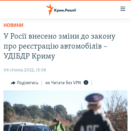
Доступність
посилання
Перейти
НОВИНИ
до
НОВИНИ
У Росії внесено зміни до закону
основного
ВОДА.КРИМ
матеріалу
про реєстрацію автомобілів –
ВІДЕО ТА ФОТО
Перейти
УДІБДР Криму
до
ПОЛІТИКА
основної
04 січень 2022, 15:58
БЛОГИ
навігації
Перейти
Поділитись
Читати без VPN
ПОГЛЯД
до
ІНТЕРВ'Ю
пошуку
ВСЕ ЗА ДЕНЬ
СПЕЦПРОЕКТИ
ЯК ОБІЙТИ БЛОКУВАННЯ
ДЕПОРТАЦІЯ