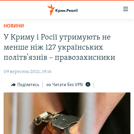
Доступність
посилання
Перейти
НОВИНИ
до
НОВИНИ
У Криму і Росії утримують не
основного
ВОДА.КРИМ
матеріалу
менше ніж 127 українських
ВІДЕО ТА ФОТО
Перейти
політв'язнів – правозахисники
до
ПОЛІТИКА
основної
09 вересень 2021, 19:16
БЛОГИ
навігації
Перейти
Поділитись
Читати без VPN
ПОГЛЯД
до
ІНТЕРВ'Ю
пошуку
ВСЕ ЗА ДЕНЬ
СПЕЦПРОЕКТИ
ЯК ОБІЙТИ БЛОКУВАННЯ
ДЕПОРТАЦІЯ