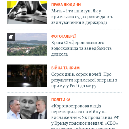
ПРАВА ЛЮДИНИ
Мить – і ти шпигун. Як у
кримських судах розглядають
звинувачення в держзраді
ФОТОГАЛЕРЕЇ
Краса Сімферопольського
водосховища та занедбаність
довкола
ВІЙНА ТА КРИМ
Сорок днів, сорок ночей. Про
результати кримської операції з
примусу Росії до миру
ПОЛІТИКА
«Короткострокова акція
перетворилася на війну на
виснаження»: Як пропаганда РФ
у Криму пояснює невдачі «СВО»