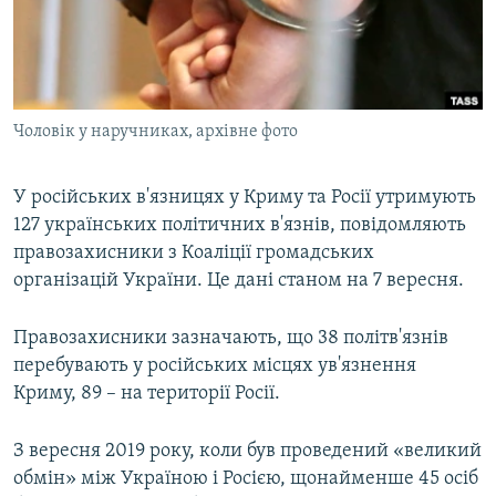
ВІДЕОУРОКИ «ELIFBE»
Русский
СВІДЧЕННЯ ОКУПАЦІЇ
Qırımtatar
УКРАЇНСЬКА ПРОБЛЕМА КРИМУ
Чоловік у наручниках, архівне фото
ДОЛУЧАЙСЯ!
ІНФОГРАФІКА
У російських в'язницях у Криму та Росії утримують
127 українських політичних в'язнів, повідомляють
Усі сайти RFE/RL
правозахисники з Коаліції громадських
організацій України. Це дані станом на 7 вересня.
Правозахисники зазначають, що 38 політв'язнів
перебувають у російських місцях ув'язнення
Криму, 89 – на території Росії.
З вересня 2019 року, коли був проведений «великий
обмін» між Україною і Росією, щонайменше 45 осіб