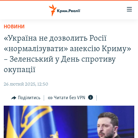
Доступність
посилання
Перейти
НОВИНИ
до
НОВИНИ
«Україна не дозволить Росії
основного
ВОДА.КРИМ
матеріалу
«нормалізувати» анексію Криму»
ВІДЕО ТА ФОТО
Перейти
– Зеленський у День спротиву
до
ПОЛІТИКА
окупації
основної
БЛОГИ
навігації
26 лютий 2025, 12:50
Перейти
ПОГЛЯД
до
Поділитись
Читати без VPN
ІНТЕРВ'Ю
пошуку
ВСЕ ЗА ДЕНЬ
СПЕЦПРОЕКТИ
ЯК ОБІЙТИ БЛОКУВАННЯ
ДЕПОРТАЦІЯ