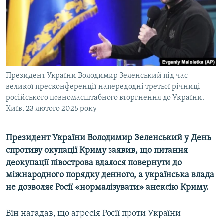
ВІДЕОУРОКИ «ELIFBE»
Русский
СВІДЧЕННЯ ОКУПАЦІЇ
Qırımtatar
УКРАЇНСЬКА ПРОБЛЕМА КРИМУ
ДОЛУЧАЙСЯ!
ІНФОГРАФІКА
Президент України Володимир Зеленський під час
великої пресконференції напередодні третьої річниці
російського повномасштабного вторгнення до України.
Усі сайти RFE/RL
Київ, 23 лютого 2025 року
Президент України Володимир Зеленський у День
спротиву окупації Криму заявив, що питання
деокупації півострова вдалося повернути до
міжнародного порядку денного, а українська влада
не дозволяє Росії «нормалізувати» анексію Криму.
Він нагадав, що агресія Росії проти України