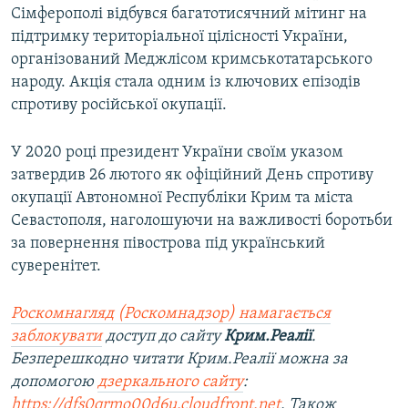
Сімферополі відбувся багатотисячний мітинг на
підтримку територіальної цілісності України,
організований Меджлісом кримськотатарського
народу. Акція стала одним із ключових епізодів
спротиву російської окупації.
У 2020 році президент України своїм указом
затвердив 26 лютого як офіційний День спротиву
окупації Автономної Республіки Крим та міста
Севастополя, наголошуючи на важливості боротьби
за повернення півострова під український
суверенітет.
Роскомнагляд (Роскомнадзор) намагається
заблокувати
доступ до сайту
Крим.Реалії
.
Безперешкодно читати Крим.Реалії можна за
допомогою
дзеркального сайту
:
https://dfs0qrmo00d6u.cloudfront.net
. Також