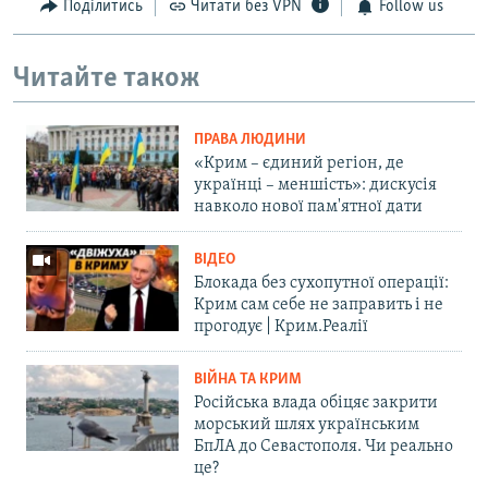
Поділитись
Читати без VPN
Follow us
Читайте також
ПРАВА ЛЮДИНИ
«Крим – єдиний регіон, де
українці – меншість»: дискусія
навколо нової пам'ятної дати
ВІДЕО
Блокада без сухопутної операції:
Крим сам себе не заправить і не
прогодує | Крим.Реалії
ВІЙНА ТА КРИМ
Російська влада обіцяє закрити
морський шлях українським
БпЛА до Севастополя. Чи реально
це?