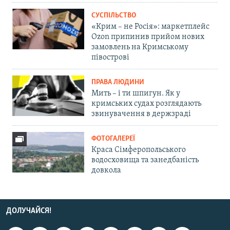
СУСПІЛЬСТВО
«Крим – не Росія»: маркетплейс
Ozon припинив прийом нових
замовлень на Кримському
півострові
ПРАВА ЛЮДИНИ
Мить – і ти шпигун. Як у
кримських судах розглядають
звинувачення в держзраді
ФОТОГАЛЕРЕЇ
Краса Сімферопольського
водосховища та занедбаність
довкола
ДОЛУЧАЙСЯ!