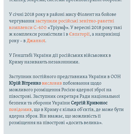
техніку, зокрема, системи протиповітряної оборони.
У січні 2018 року в районі мису Фіолент на бойове
чергування
заступили російські зенітно-ракетні
комплекси С-400
«Тріумф». У вересні 2018 року такі
ж комплекси розмістили і в
Євпаторії
, а наприкінці
року – в
Джанкої
.
У Генштабі України дії російських військових в
Криму називають незаконними.
Заступник постійного представника України в ООН
Юрій Вітренко
висловив
побоювання щодо
можливого розміщення Росією ядерної зброї на
півострові. Заступник секретаря Ради національної
безпеки та оборони України
Сергій Кривонос
повідомив
, що в Криму є кілька об'єктів, де може бути
ядерна зброя. Він вважає, що можливість її
розміщення на півострові «досить велика».