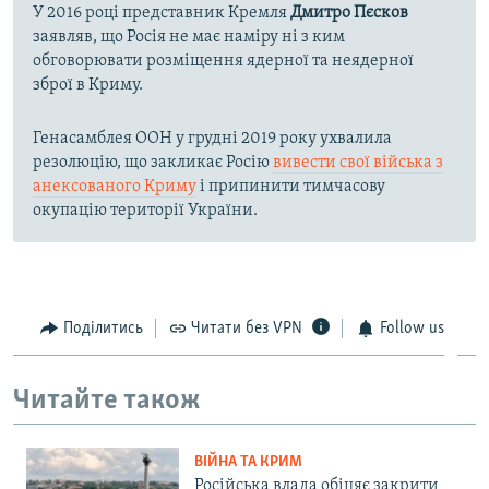
У 2016 році представник Кремля
Дмитро Пєсков
заявляв, що Росія не має наміру ні з ким
обговорювати розміщення ядерної та неядерної
зброї в Криму.
Генасамблея ООН у грудні 2019 року ухвалила
резолюцію, що закликає Росію
вивести свої війська з
анексованого Криму
і припинити тимчасову
окупацію території України.
Поділитись
Читати без VPN
Follow us
Читайте також
ВІЙНА ТА КРИМ
Російська влада обіцяє закрити