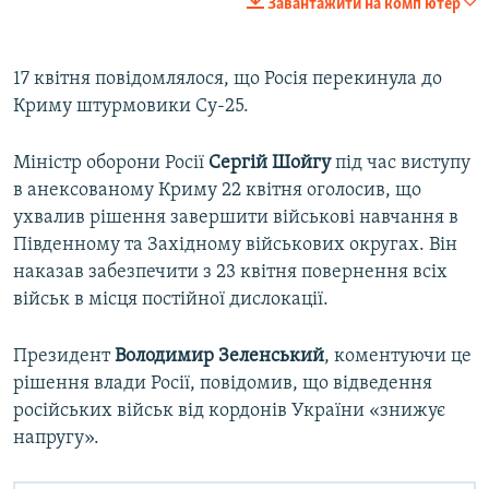
Завантажити на комп'ютер
360p
Auto
240p
360p
480p
480p
17 квітня повідомлялося, що Росія перекинула до
Криму штурмовики Су-25.
720p
720p
1080p
1080p
Міністр оборони Росії
Сергій Шойгу
під час виступу
в анексованому Криму 22 квітня оголосив, що
ухвалив рішення завершити військові навчання в
Південному та Західному військових округах. Він
наказав забезпечити з 23 квітня повернення всіх
військ в місця постійної дислокації.
Президент
Володимир Зеленський
, коментуючи це
рішення влади Росії, повідомив, що відведення
російських військ від кордонів України «знижує
напругу».