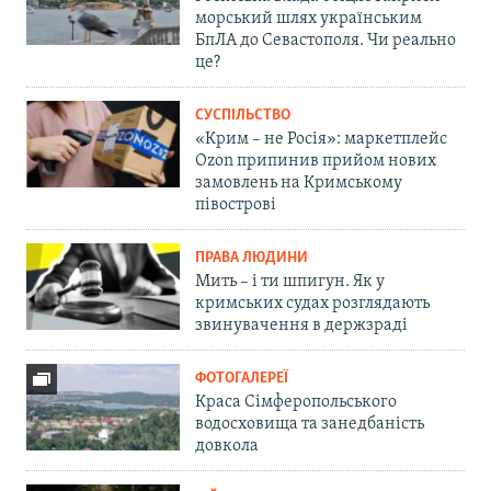
морський шлях українським
БпЛА до Севастополя. Чи реально
це?
СУСПІЛЬСТВО
«Крим – не Росія»: маркетплейс
Ozon припинив прийом нових
замовлень на Кримському
півострові
ПРАВА ЛЮДИНИ
Мить – і ти шпигун. Як у
кримських судах розглядають
звинувачення в держзраді
ФОТОГАЛЕРЕЇ
Краса Сімферопольського
водосховища та занедбаність
довкола