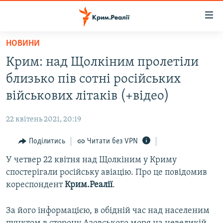
Доступність
посилання
Перейти
НОВИНИ
до
НОВИНИ
Крим: над Щолкіним пролетіли
основного
ВОДА.КРИМ
матеріалу
близько пів сотні російських
ВІДЕО ТА ФОТО
Перейти
військових літаків (+відео)
до
ПОЛІТИКА
основної
22 квітень 2021, 20:19
БЛОГИ
навігації
Перейти
Поділитись
Читати без VPN
ПОГЛЯД
до
У четвер 22 квітня над Щолкіним у Криму
ІНТЕРВ'Ю
пошуку
спостерігали російську авіацію. Про це повідомив
ВСЕ ЗА ДЕНЬ
кореспондент
Крим.Реалії
.
СПЕЦПРОЕКТИ
За його інформацією, в обідній час над населеним
ЯК ОБІЙТИ БЛОКУВАННЯ
ДЕПОРТАЦІЯ