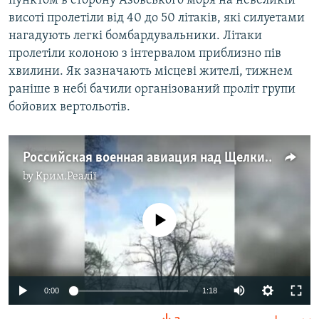
пунктом в сторону Азовського моря на невеликій
ВІДЕОУРОКИ «ELIFBE»
висоті пролетіли від 40 до 50 літаків, які силуетами
Русский
нагадують легкі бомбардувальники. Літаки
СВІДЧЕННЯ ОКУПАЦІЇ
Qırımtatar
пролетіли колоною з інтервалом приблизно пів
УКРАЇНСЬКА ПРОБЛЕМА КРИМУ
хвилини. Як зазначають місцеві жителі, тижнем
раніше в небі бачили організований проліт групи
ДОЛУЧАЙСЯ!
ІНФОГРАФІКА
бойових вертольотів.
Усі сайти RFE/RL
Российская военная авиация над Щелкино (видео)
by
Крим.Реалії
No media source currently available
Auto
0:00
1:18
240p