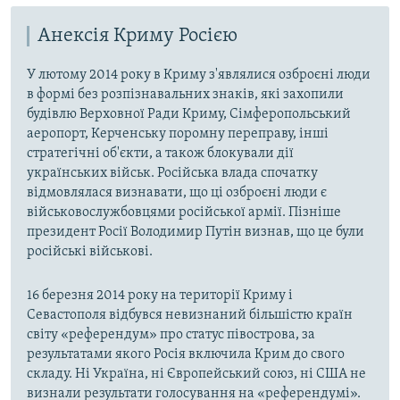
Анексія Криму Росією
У лютому 2014 року в Криму з'являлися озброєні люди
в формі без розпізнавальних знаків, які захопили
будівлю Верховної Ради Криму, Сімферопольський
аеропорт, Керченську поромну переправу, інші
стратегічні об'єкти, а також блокували дії
українських військ. Російська влада спочатку
відмовлялася визнавати, що ці озброєні люди є
військовослужбовцями російської армії. Пізніше
президент Росії Володимир Путін визнав, що це були
російські військові.
16 березня 2014 року на території Криму і
Севастополя відбувся невизнаний більшістю країн
світу «референдум» про статус півострова, за
результатами якого Росія включила Крим до свого
складу. Ні Україна, ні Європейський союз, ні США не
визнали результати голосування на «референдумі».