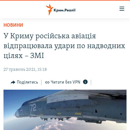
Доступність
посилання
Перейти
НОВИНИ
до
НОВИНИ
У Криму російська авіація
основного
ВОДА.КРИМ
матеріалу
відпрацювала удари по надводних
ВІДЕО ТА ФОТО
Перейти
цілях – ЗМІ
до
ПОЛІТИКА
основної
27 травень 2021, 15:18
БЛОГИ
навігації
Перейти
Поділитись
Читати без VPN
ПОГЛЯД
до
ІНТЕРВ'Ю
пошуку
ВСЕ ЗА ДЕНЬ
СПЕЦПРОЕКТИ
ЯК ОБІЙТИ БЛОКУВАННЯ
ДЕПОРТАЦІЯ