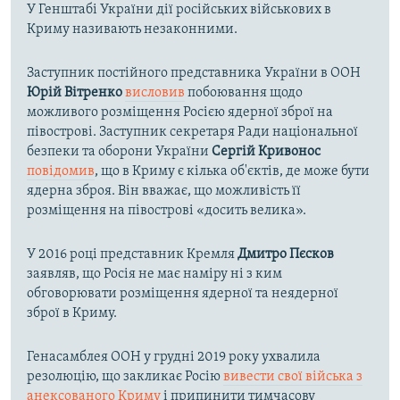
У Генштабі України дії російських військових в
Криму називають незаконними.
Заступник постійного представника України в ООН
Юрій Вітренко
висловив
побоювання щодо
можливого розміщення Росією ядерної зброї на
півострові. Заступник секретаря Ради національної
безпеки та оборони України
Сергій Кривонос
повідомив
, що в Криму є кілька об'єктів, де може бути
ядерна зброя. Він вважає, що можливість її
розміщення на півострові «досить велика».
У 2016 році представник Кремля
Дмитро Пєсков
заявляв, що Росія не має наміру ні з ким
обговорювати розміщення ядерної та неядерної
зброї в Криму.
Генасамблея ООН у грудні 2019 року ухвалила
резолюцію, що закликає Росію
вивести свої війська з
анексованого Криму
і припинити тимчасову