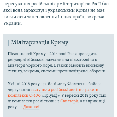
пересування російської армії територією Росії (до
якої вона зараховує і український Крим) не має
викликати занепокоєння інших країн, зокрема
України.
Мілітаризація Криму
Після анексії Криму в 2014 році Росія проводить
регулярні військові навчання на півострові та в
акваторії Чорного моря, а також завозить військову
техніку, зокрема, системи протиповітряної оборони.
У січні 2018 року в районі мису Фіолент на бойове
чергування
заступили російські зенітно-ракетні
комплекси С-400
«Тріумф». У вересні 2018 року такі
ж комплекси розмістили і в
Євпаторії
, а наприкінці
року – в
Джанкої
.