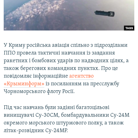
ВІДЕОУРОКИ «ELIFBE»
Русский
СВІДЧЕННЯ ОКУПАЦІЇ
Qırımtatar
УКРАЇНСЬКА ПРОБЛЕМА КРИМУ
ДОЛУЧАЙСЯ!
ІНФОГРАФІКА
У Криму російська авіація спільно з підрозділами
ППО провела тактичні навчання із завдання
ракетних і бомбових ударів по надводних цілях, а
Усі сайти RFE/RL
також берегових командних пунктах. Про це
повідомляє інформаційне
агентство
«Крыминформ»
із посиланням на пресслужбу
Чорноморського флоту Росії.
Під час навчань були задіяні багатоцільові
винищувачі Су-30СМ, бомбардувальники Су-24М
окремого морського штурмового полку, а також
літак-розвідник Су-24МР.