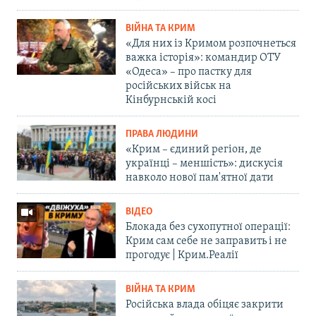
ВІЙНА ТА КРИМ
«Для них із Кримом розпочнеться
важка історія»: командир ОТУ
«Одеса» – про пастку для
російських військ на
Кінбурнській косі
ПРАВА ЛЮДИНИ
«Крим – єдиний регіон, де
українці – меншість»: дискусія
навколо нової пам'ятної дати
ВІДЕО
Блокада без сухопутної операції:
Крим сам себе не заправить і не
прогодує | Крим.Реалії
ВІЙНА ТА КРИМ
Російська влада обіцяє закрити