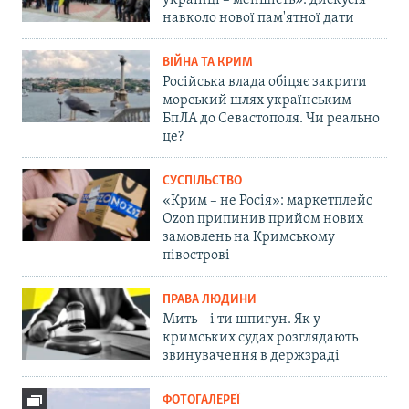
українці – меншість»: дискусія
навколо нової пам'ятної дати
ВІЙНА ТА КРИМ
Російська влада обіцяє закрити
морський шлях українським
БпЛА до Севастополя. Чи реально
це?
СУСПІЛЬСТВО
«Крим – не Росія»: маркетплейс
Ozon припинив прийом нових
замовлень на Кримському
півострові
ПРАВА ЛЮДИНИ
Мить – і ти шпигун. Як у
кримських судах розглядають
звинувачення в держзраді
ФОТОГАЛЕРЕЇ