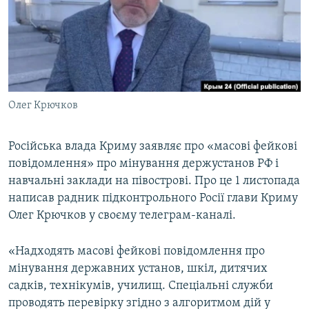
ВІДЕОУРОКИ «ELIFBE»
Русский
СВІДЧЕННЯ ОКУПАЦІЇ
Qırımtatar
УКРАЇНСЬКА ПРОБЛЕМА КРИМУ
ДОЛУЧАЙСЯ!
ІНФОГРАФІКА
Олег Крючков
Російська влада Криму заявляє про «масові фейкові
Усі сайти RFE/RL
повідомлення» про мінування держустанов РФ і
навчальні заклади на півострові. Про це 1 листопада
написав радник підконтрольного Росії глави Криму
Олег Крючков у своєму телеграм-каналі.
«Надходять масові фейкові повідомлення про
мінування державних установ, шкіл, дитячих
садків, технікумів, училищ. Спеціальні служби
проводять перевірку згідно з алгоритмом дій у