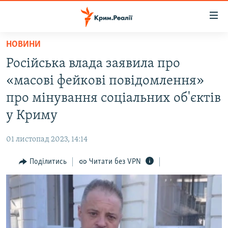
Доступність
посилання
Перейти
НОВИНИ
до
НОВИНИ
Російська влада заявила про
основного
ВОДА.КРИМ
матеріалу
«масові фейкові повідомлення»
ВІДЕО ТА ФОТО
Перейти
про мінування соціальних об'єктів
до
ПОЛІТИКА
у Криму
основної
БЛОГИ
навігації
01 листопад 2023, 14:14
Перейти
ПОГЛЯД
до
Поділитись
Читати без VPN
ІНТЕРВ'Ю
пошуку
ВСЕ ЗА ДЕНЬ
СПЕЦПРОЕКТИ
ЯК ОБІЙТИ БЛОКУВАННЯ
ДЕПОРТАЦІЯ