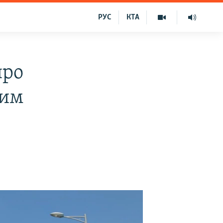
РУС
КТА
про
ким