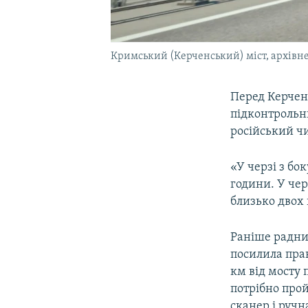
Кримський (Керченський) міст, архівне
Перед Керчен
підконтрольн
російський чи
«У черзі з бо
години. У чер
близько двох
Раніше радни
посилила пра
км від мосту 
потрібно прой
сканер і ручн