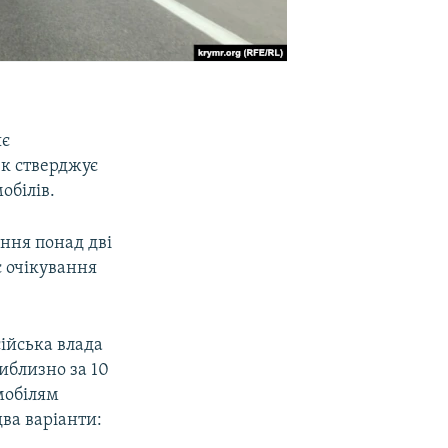
яє
к стверджує
обілів.
ання понад дві
с очікування
сійська влада
иблизно за 10
мобілям
два варіанти: