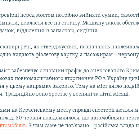
ревірці перед мостом потрібно вийняти сумки, самост
кімнати, покласти все на стрічку. Машину також обсте
дачок, відділення із запаскою, сидіння.
сканері речі, як стверджується, позначають наклейка
одію видають фіолетову картку, а пасажирам – червону
іст забезпечує основний трафік до анексованого Криму
 умовах повномасштабного вторгнення РФ в Україну цив
я у цьому напрямку закрито. Тому на міст лягло подві
 Традиційно воно зростає у весняні та літні місяці.
ями на Керченському мосту справді спостерігаються 
клад, 30 червня повідомлялося, що автомобільна черга
автомобілів
. З чим саме це пов'язано – російська влада 