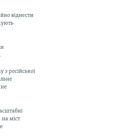
ійно віднести
жують
ми
.
 з російської
ільне
йне
масштабні
 на міст
не