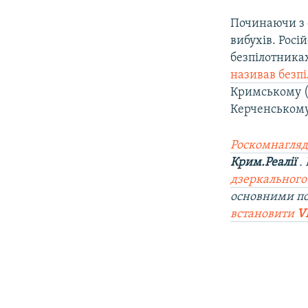
Починаючи з 
вибухів. Росі
безпілотника
називав безп
Кримському 
Керченському 
Роскомнагляд
Крим.Реалії
.
дзеркального
основними п
встановити
V