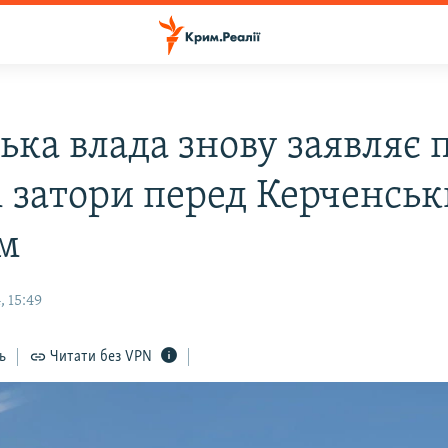
ька влада знову заявляє 
і затори перед Керченсь
м
 15:49
ь
Читати без VPN