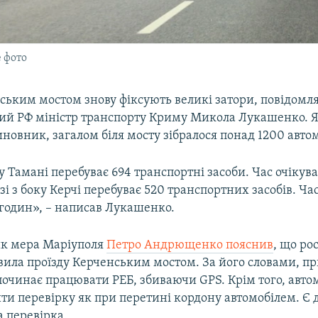
 фото
ським мостом знову фіксують великі затори, повідомл
ий РФ міністр транспорту Криму Микола Лукашенко. Я
новник, загалом біля мосту зібралося понад 1200 автом
ку Тамані перебуває 694 транспортні засоби. Час очікув
зі з боку Керчі перебуває 520 транспортних засобів. Ча
 годин», – написав Лукашенко.
к мера Маріуполя
Петро Андрющенко пояснив
, що ро
вила проїзду Керченським мостом. За його словами, пр
починає працювати РЕБ, збиваючи GPS. Крім того, авто
ти перевірку як при перетині кордону автомобілем. Є 
а перевірка.