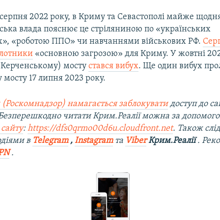
серпня 2022 року, в Криму та Севастополі майже щодня
йська влада пояснює це стріляниною по «українських
х», «роботою ППО» чи навчаннями військових РФ.
Сер
ілотники
«основною загрозою» для Криму. У жовтні 202
(Керченському) мосту
стався вибух
. Ще один вибух про
мосту 17 липня 2023 року.
 (Роскомнадзор) намагається заблокувати
доступ до са
 Безперешкодно читати Крим.Реалії можна за допомог
 сайту
:
https://dfs0qrmo00d6u.cloudfront.net
. Також слі
одіями в
Telegram
,
Instagram
та
Viber
Крим.Реалії
. Рек
PN
.