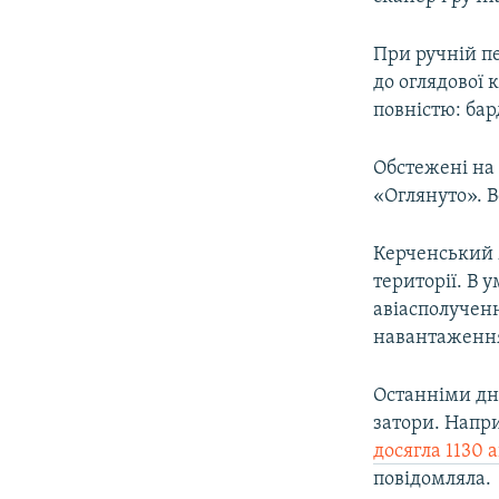
При ручній пе
до оглядової 
повністю: бар
Обстежені на 
«Оглянуто». В
Керченський м
території. В
авіасполученн
навантаження.
Останніми дн
затори. Напри
досягла 1130 
повідомляла.