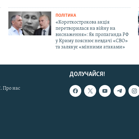
ПОЛІТИКА
«Короткострокова акція
перетворилася на війну на
виснаження»: Як пропаганда РФ
у Криму пояснює невдачі «СВО»
та залякує «мінними атаками»
ДОЛУЧАЙСЯ!
. Про нас