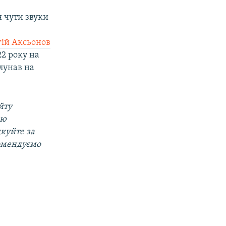
 чути звуки
гій Аксьонов
2 року на
лунав на
йту
ою
дкуйте за
омендуємо