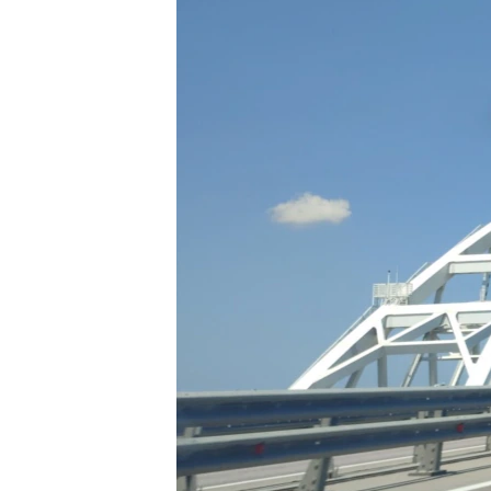
ВІДЕОУРОКИ «ELIFBE»
СВІДЧЕННЯ ОКУПАЦІЇ
УКРАЇНСЬКА ПРОБЛЕМА КРИМУ
ІНФОГРАФІКА