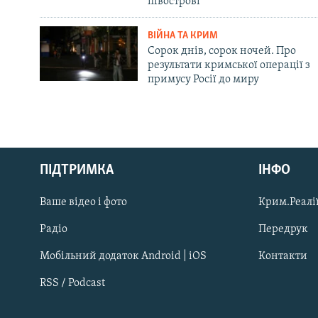
півострові
ВІЙНА ТА КРИМ
Сорок днів, сорок ночей. Про
результати кримської операції з
примусу Росії до миру
Русский
ПІДТРИМКА
ІНФО
Qırımtatar
Ваше відео і фото
Крим.Реалії
ДОЛУЧАЙСЯ!
Радіо
Передрук
Мобільний додаток Android | iOS
Контакти
RSS / Podcast
Усі сайти RFE/RL