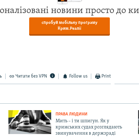
оналізовані новини просто до к
спробуй мобільну програму
Крим.Реалії
ь
Читати без VPN
Follow us
Print
ПРАВА ЛЮДИНИ
Мить – і ти шпигун. Як у
кримських судах розглядають
звинувачення в держзраді