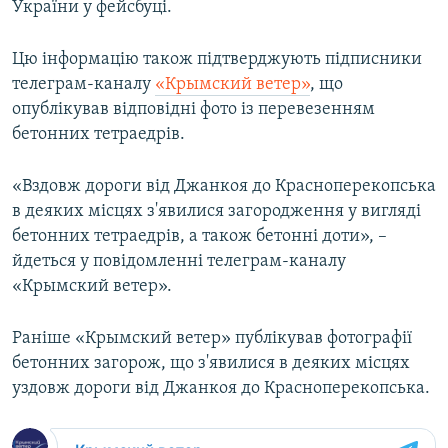
України у фейсбуці.
ВІДЕОУРОКИ «ELIFBE»
Русский
СВІДЧЕННЯ ОКУПАЦІЇ
Цю інформацію також підтверджують підписники
Qırımtatar
телеграм-каналу
«Крымский ветер»
, що
УКРАЇНСЬКА ПРОБЛЕМА КРИМУ
опублікував відповідні фото із перевезенням
ДОЛУЧАЙСЯ!
ІНФОГРАФІКА
бетонних тетраедрів.
«Вздовж дороги від Джанкоя до Красноперекопська
в деяких місцях з'явилися загородження у вигляді
Усі сайти RFE/RL
бетонних тетраедрів, а також бетонні доти», –
йдеться у повідомленні телеграм-каналу
«Крымский ветер».
Раніше «Крымский ветер» публікував фотографії
бетонних загорож, що з'явилися в деяких місцях
уздовж дороги від Джанкоя до Красноперекопська.