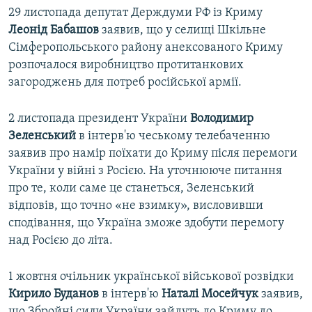
29 листопада депутат Держдуми РФ із Криму
Леонід Бабашов
заявив, що у селищі Шкільне
Сімферопольського району анексованого Криму
розпочалося виробництво протитанкових
загороджень для потреб російської армії.
2 листопада президент України
Володимир
Зеленський
в інтерв'ю чеському телебаченню
заявив про намір поїхати до Криму після перемоги
України у війні з Росією. На уточнююче питання
про те, коли саме це станеться, Зеленський
відповів, що точно «не взимку», висловивши
сподівання, що Україна зможе здобути перемогу
над Росією до літа.
1 жовтня очільник української військової розвідки
Кирило Буданов
в інтерв'ю
Наталі Мосейчук
заявив,
що Збройні сили України зайдуть до Криму до