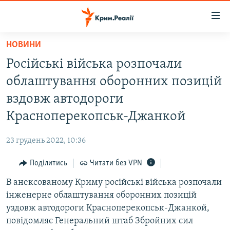
Доступність
посилання
Перейти
НОВИНИ
до
НОВИНИ
Російські війська розпочали
основного
ВОДА.КРИМ
матеріалу
облаштування оборонних позицій
ВІДЕО ТА ФОТО
Перейти
вздовж автодороги
до
ПОЛІТИКА
Красноперекопськ-Джанкой
основної
БЛОГИ
навігації
23 грудень 2022, 10:36
Перейти
ПОГЛЯД
до
Поділитись
Читати без VPN
ІНТЕРВ'Ю
пошуку
В анексованому Криму російські війська розпочали
ВСЕ ЗА ДЕНЬ
інженерне облаштування оборонних позицій
СПЕЦПРОЕКТИ
уздовж автодороги Красноперекопськ-Джанкой,
повідомляє Генеральний штаб Збройних сил
ЯК ОБІЙТИ БЛОКУВАННЯ
ДЕПОРТАЦІЯ