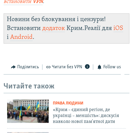
встановити
VPN
.
Новини без блокування і цензури!
Встановити
додаток
Крим.Реалії для
iOS
і
Android
.
Поділитись
Читати без VPN
Follow us
Читайте також
ПРАВА ЛЮДИНИ
«Крим – єдиний регіон, де
українці – меншість»: дискусія
навколо нової пам'ятної дати