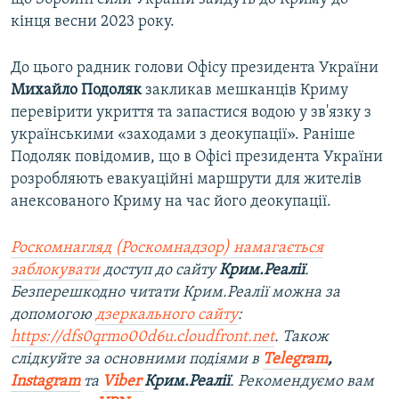
кінця весни 2023 року.
До цього радник голови Офісу президента України
Михайло Подоляк
закликав мешканців Криму
перевірити укриття та запастися водою у зв'язку з
українськими «заходами з деокупації». Раніше
Подоляк повідомив, що в Офісі президента України
розробляють евакуаційні маршрути для жителів
анексованого Криму на час його деокупації.
Роскомнагляд (Роскомнадзор) намагається
заблокувати
доступ до сайту
Крим.Реалії
.
Безперешкодно читати Крим.Реалії можна за
допомогою
дзеркального сайту
:
https://dfs0qrmo00d6u.cloudfront.net
. Також
слідкуйте за основними подіями в
Telegram
,
Instagram
та
Viber
Крим.Реалії
. Ре
комендуємо вам