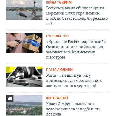
ВІЙНА ТА КРИМ
Російська влада обіцяє закрити
морський шлях українським
БпЛА до Севастополя. Чи реально
це?
СУСПІЛЬСТВО
«Крим – не Росія»: маркетплейс
Ozon припинив прийом нових
замовлень на Кримському
півострові
ПРАВА ЛЮДИНИ
Мить – і ти шпигун. Як у
кримських судах розглядають
звинувачення в держзраді
ФОТОГАЛЕРЕЇ
Краса Сімферопольського
водосховища та занедбаність
довкола