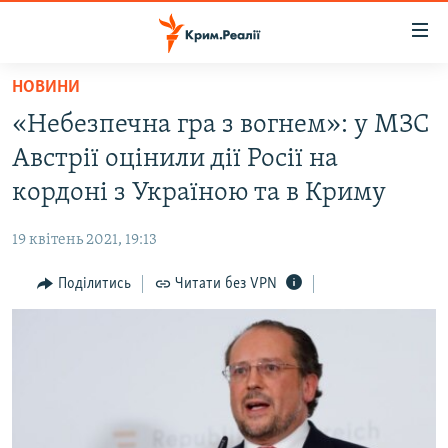
Доступність
посилання
Перейти
НОВИНИ
до
НОВИНИ
«Небезпечна гра з вогнем»: у МЗС
основного
ВОДА.КРИМ
матеріалу
Австрії оцінили дії Росії на
ВІДЕО ТА ФОТО
Перейти
кордоні з Україною та в Криму
до
ПОЛІТИКА
основної
19 квітень 2021, 19:13
БЛОГИ
навігації
Перейти
Поділитись
Читати без VPN
ПОГЛЯД
до
ІНТЕРВ'Ю
пошуку
ВСЕ ЗА ДЕНЬ
СПЕЦПРОЕКТИ
ЯК ОБІЙТИ БЛОКУВАННЯ
ДЕПОРТАЦІЯ