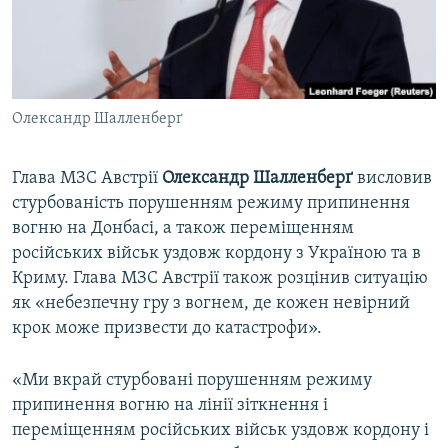
ВІДЕОУРОКИ «ELIFBE»
Русский
СВІДЧЕННЯ ОКУПАЦІЇ
Qırımtatar
УКРАЇНСЬКА ПРОБЛЕМА КРИМУ
Олександр Шалленберґ
ДОЛУЧАЙСЯ!
ІНФОГРАФІКА
Глава МЗС Австрії
Олександр Шалленберґ
висловив
стурбованість порушенням режиму припинення
Усі сайти RFE/RL
вогню на Донбасі, а також переміщенням
російських військ уздовж кордону з Україною та в
Криму. Глава МЗС Австрії також розцінив ситуацію
як «небезпечну гру з вогнем, де кожен невірний
крок може призвести до катастрофи».
«Ми вкрай стурбовані порушенням режиму
припинення вогню на лінії зіткнення і
переміщенням російських військ уздовж кордону і