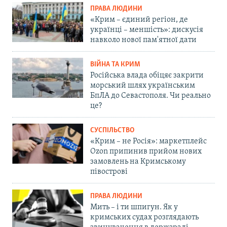
ПРАВА ЛЮДИНИ
«Крим – єдиний регіон, де
українці – меншість»: дискусія
навколо нової пам'ятної дати
ВІЙНА ТА КРИМ
Російська влада обіцяє закрити
морський шлях українським
БпЛА до Севастополя. Чи реально
це?
СУСПІЛЬСТВО
«Крим – не Росія»: маркетплейс
Ozon припинив прийом нових
замовлень на Кримському
півострові
ПРАВА ЛЮДИНИ
Мить – і ти шпигун. Як у
кримських судах розглядають