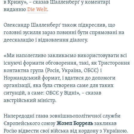
в Криму», – сказав Шалленберґ у коментарі
виданню
Die Welt
.
Олександр Шалленберґ також підкреслив, що
головні зусилля зараз повинні бути спрямовані на
деескалацію і відновлення діалогу.
«Ми наполегливо закликаємо використовувати всі
існуючі формати обговорення, такі, як Тристороння
контактна група (Росія, Україна, ОБСЄ) і
Нормандський формат, і вдатися до допомоги
організації, яка була створена саме для таких
ситуацій, а саме: ОБСЄ у Відні», – сказав
австрійський міністр.
Напередодні глава зовнішньополітичної служби
Європейського союзу
Жозеп Боррель
закликав
Росію відвести свої війська від кордону з Україною.