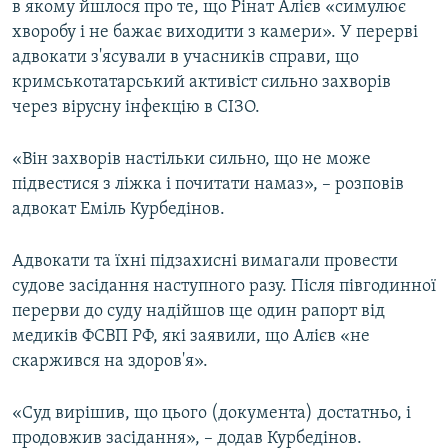
в якому йшлося про те, що Рінат Алієв «симулює
хворобу і не бажає виходити з камери». У перерві
адвокати з'ясували в учасників справи, що
кримськотатарський активіст сильно захворів
через вірусну інфекцію в СІЗО.
«Він захворів настільки сильно, що не може
підвестися з ліжка і почитати намаз», – розповів
адвокат Еміль Курбедінов.
Адвокати та їхні підзахисні вимагали провести
судове засідання наступного разу. Після півгодинної
перерви до суду надійшов ще один рапорт від
медиків ФСВП РФ, які заявили, що Алієв «не
скаржився на здоров'я».
«Суд вирішив, що цього (документа) достатньо, і
продовжив засідання», – додав Курбедінов.