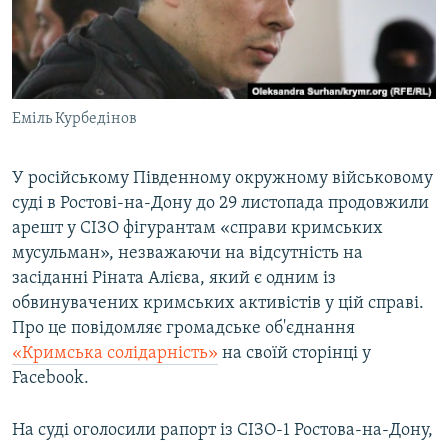
ВІДЕОУРОКИ «ELIFBE»
Русский
СВІДЧЕННЯ ОКУПАЦІЇ
Qırımtatar
УКРАЇНСЬКА ПРОБЛЕМА КРИМУ
Еміль Курбедінов
ДОЛУЧАЙСЯ!
ІНФОГРАФІКА
У російському Південному окружному військовому
суді в Ростові-на-Дону до 29 листопада продовжили
Усі сайти RFE/RL
арешт у СІЗО фігурантам «справи кримських
мусульман», незважаючи на відсутність на
засіданні Ріната Алієва, який є одним із
обвинувачених кримських активістів у цій справі.
Про це повідомляє громадське об'єднання
«Кримська солідарність»
на своїй сторінці у
Facebook.
На суді оголосили рапорт із СІЗО-1 Ростова-на-Дону,