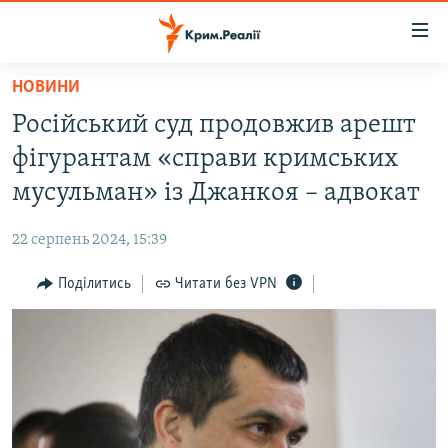
Доступність
посилання
Перейти
НОВИНИ
до
НОВИНИ
Російський суд продовжив арешт
основного
ВОДА.КРИМ
матеріалу
фігурантам «справи кримських
ВІДЕО ТА ФОТО
Перейти
мусульман» із Джанкоя – адвокат
до
ПОЛІТИКА
основної
22 серпень 2024, 15:39
БЛОГИ
навігації
Перейти
Поділитись
Читати без VPN
ПОГЛЯД
до
ІНТЕРВ'Ю
пошуку
ВСЕ ЗА ДЕНЬ
СПЕЦПРОЕКТИ
ЯК ОБІЙТИ БЛОКУВАННЯ
ДЕПОРТАЦІЯ