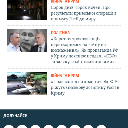
ВІЙНА ТА КРИМ
Сорок днів, сорок ночей. Про
результати кримської операції з
примусу Росії до миру
ПОЛІТИКА
«Короткострокова акція
перетворилася на війну на
виснаження»: Як пропаганда РФ
у Криму пояснює невдачі «СВО»
та залякує «мінними атаками»
ВІЙНА ТА КРИМ
«Полювання на колони». Як ЗСУ
ріжуть військову логістику Росії в
Криму
ДОЛУЧАЙСЯ!