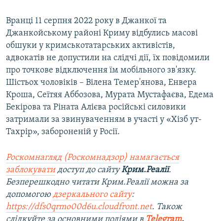
Вранці 11 серпня 2022 року в Джанкої та
Джанкойському районі Криму відбулись масові
обшуки у кримськотатарських активістів,
адвокатів не допустили на слідчі дії, їх повідомили
про точкове відключення їм мобільного зв'язку.
Шістьох чоловіків – Вілена Темер'янова, Енвера
Кроша, Сеїтяя Аббозова, Мурата Мустафаєва, Едема
Бекірова та Ріната Алієва російські силовики
затримали за звинуваченням в участі у «Хізб ут-
Тахрір», забороненій у Росії.
Роскомнагляд (Роскомнадзор) намагається
заблокувати
доступ до сайту
Крим.Реалії
.
Безперешкодно читати Крим.Реалії можна за
допомогою
дзеркального сайту
:
https://dfs0qrmo00d6u.cloudfront.net
. Також
слідкуйте за основними подіями в
Telegram
,