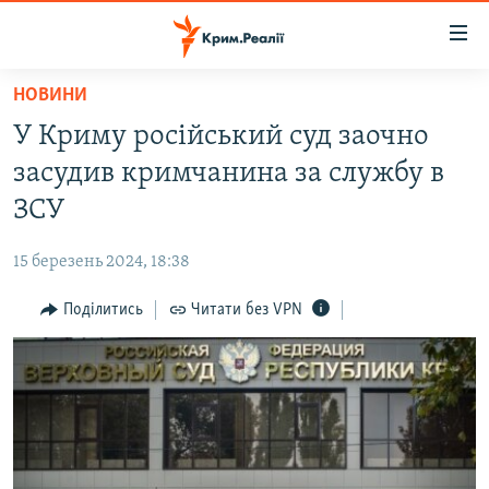
Доступність
посилання
Перейти
НОВИНИ
до
НОВИНИ
У Криму російський суд заочно
основного
ВОДА.КРИМ
матеріалу
засудив кримчанина за службу в
ВІДЕО ТА ФОТО
Перейти
ЗСУ
до
ПОЛІТИКА
основної
15 березень 2024, 18:38
БЛОГИ
навігації
Перейти
Поділитись
Читати без VPN
ПОГЛЯД
до
ІНТЕРВ'Ю
пошуку
ВСЕ ЗА ДЕНЬ
СПЕЦПРОЕКТИ
ЯК ОБІЙТИ БЛОКУВАННЯ
ДЕПОРТАЦІЯ