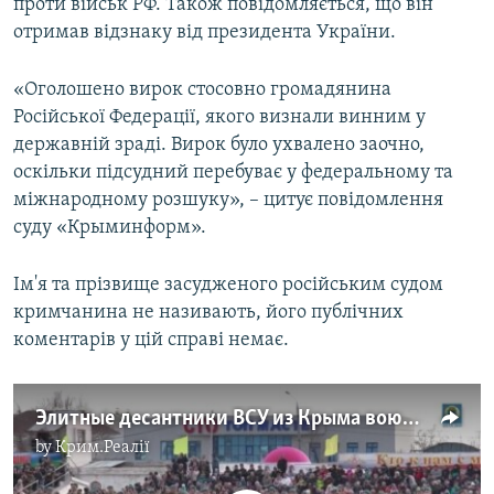
проти військ РФ. Також повідомляється, що він
отримав відзнаку від президента України.
«Оголошено вирок стосовно громадянина
Російської Федерації, якого визнали винним у
державній зраді. Вирок було ухвалено заочно,
оскільки підсудний перебуває у федеральному та
міжнародному розшуку», – цитує повідомлення
суду «Крыминформ».
Ім'я та прізвище засудженого російським судом
кримчанина не називають, його публічних
коментарів у цій справі немає.
Элитные десантники ВСУ из Крыма воюют против России в Украине | Крым.Реалии ТВ
by
Крим.Реалії