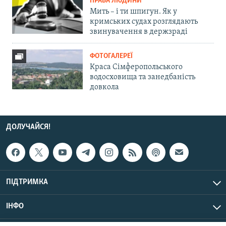
ПРАВА ЛЮДИНИ
Мить – і ти шпигун. Як у
кримських судах розглядають
звинувачення в держзраді
ФОТОГАЛЕРЕЇ
Краса Сімферопольського
водосховища та занедбаність
довкола
ДОЛУЧАЙСЯ!
ПІДТРИМКА
ІНФО