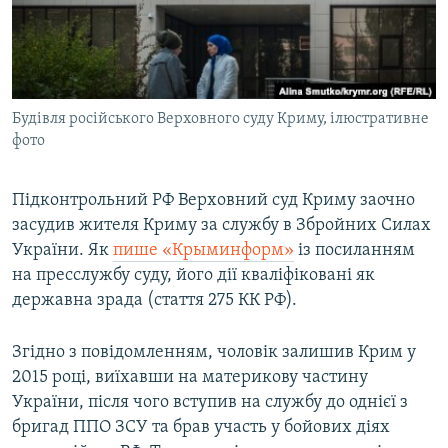
ВІДЕОУРОКИ «ELIFBE»
Русский
СВІДЧЕННЯ ОКУПАЦІЇ
Qırımtatar
УКРАЇНСЬКА ПРОБЛЕМА КРИМУ
Будівля російського Верховного суду Криму, ілюстративне
ДОЛУЧАЙСЯ!
ІНФОГРАФІКА
фото
Підконтрольний РФ Верховний суд Криму заочно
Усі сайти RFE/RL
засудив жителя Криму за службу в Збройних Силах
України. Як
пише «Крыминформ»
із посиланням
на пресслужбу суду, його дії кваліфіковані як
державна зрада (стаття 275 КК РФ).
Згідно з повідомленням, чоловік залишив Крим у
2015 році, виїхавши на материкову частину
України, після чого вступив на службу до однієї з
бригад ППО ЗСУ та брав участь у бойових діях