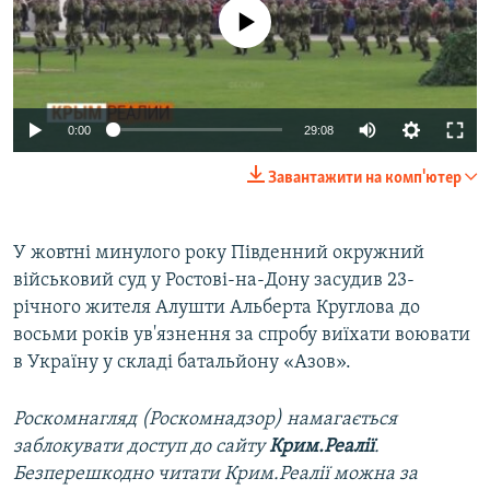
No media source currently available
Auto
0:00
29:08
240p
Завантажити на комп'ютер
360p
Auto
240p
360p
480p
480p
У жовтні минулого року Південний окружний
військовий суд у Ростові-на-Дону засудив 23-
720p
720p
1080p
річного жителя Алушти Альберта Круглова до
1080p
восьми років ув'язнення за спробу виїхати воювати
в Україну у складі батальйону «Азов».
Роскомнагляд (Роскомнадзор) намагається
заблокувати доступ до сайту
Крим.Реалії
.
Безперешкодно читати Крим.Реалії можна за