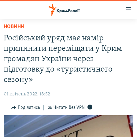
Доступність
посилання
Перейти
НОВИНИ
до
НОВИНИ
Російський уряд має намір
основного
ВОДА.КРИМ
матеріалу
припинити переміщати у Крим
ВІДЕО ТА ФОТО
Перейти
громадян України через
до
ПОЛІТИКА
підготовку до «туристичного
основної
БЛОГИ
навігації
сезону»
Перейти
ПОГЛЯД
до
01 квітень 2022, 18:52
ІНТЕРВ'Ю
пошуку
Поділитись
Читати без VPN
ВСЕ ЗА ДЕНЬ
СПЕЦПРОЕКТИ
ЯК ОБІЙТИ БЛОКУВАННЯ
ДЕПОРТАЦІЯ