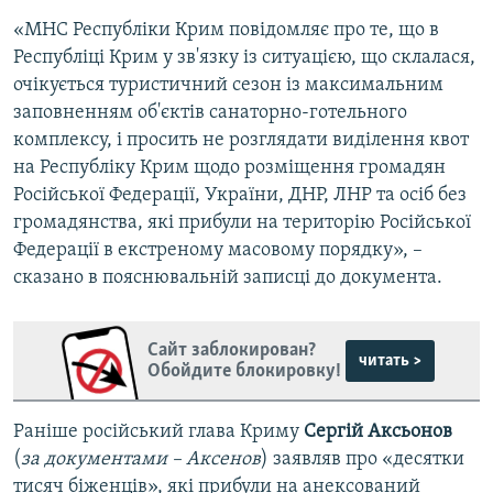
«МНС Республіки Крим повідомляє про те, що в
Республіці Крим у зв'язку із ситуацією, що склалася,
очікується туристичний сезон із максимальним
заповненням об'єктів санаторно-готельного
комплексу, і просить не розглядати виділення квот
на Республіку Крим щодо розміщення громадян
Російської Федерації, України, ДНР, ЛНР та осіб без
громадянства, які прибули на територію Російської
Федерації в екстреному масовому порядку», –
сказано в пояснювальній записці до документа.
Сайт заблокирован?
читать >
Обойдите блокировку!
Раніше російський глава Криму
Сергій Аксьонов
(
за документами – Аксенов
) заявляв про «десятки
тисяч біженців», які прибули на анексований