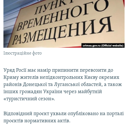
ВІДЕОУРОКИ «ELIFBE»
Русский
СВІДЧЕННЯ ОКУПАЦІЇ
Qırımtatar
УКРАЇНСЬКА ПРОБЛЕМА КРИМУ
ДОЛУЧАЙСЯ!
ІНФОГРАФІКА
Ілюстраційне фото
Усі сайти RFE/RL
Уряд Росії має намір припинити перевозити до
Криму жителів непідконтрольних Києву окремих
районів Донецької та Луганської областей, а також
інших громадян України через майбутній
«туристичний сезон».
Відповідний проєкт ухвали опубліковано на порталі
проєктів нормативних актів.