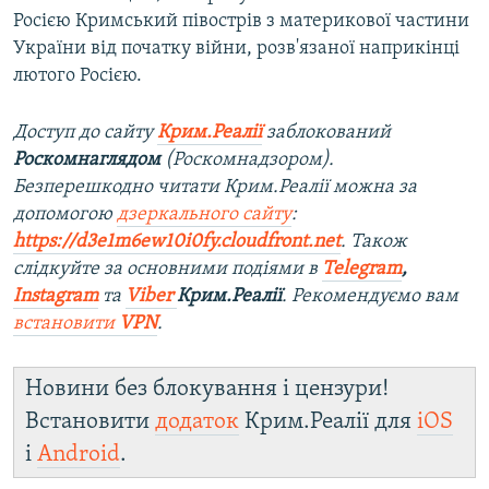
Росією Кримський півострів з материкової частини
України від початку війни, розв'язаної наприкінці
лютого Росією.
Доступ до сайту
Крим.Реалії
заблокований
Роскомнаглядом
(Роскомнадзором).
Безперешкодно читати Крим.Реалії можна за
допомогою
дзеркального сайту
:
https://d3e1m6ew10i0fy.cloudfront.net
. Також
слідкуйте за основними подіями в
Telegram
,
Instagram
та
Viber
Крим.Реалії
. Рекомендуємо вам
встановити
VPN
.
Новини без блокування і цензури!
Встановити
додаток
Крим.Реалії для
iOS
і
Android
.