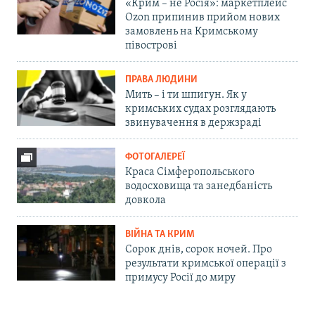
«Крим – не Росія»: маркетплейс
Ozon припинив прийом нових
замовлень на Кримському
півострові
ПРАВА ЛЮДИНИ
Мить – і ти шпигун. Як у
кримських судах розглядають
звинувачення в держзраді
ФОТОГАЛЕРЕЇ
Краса Сімферопольського
водосховища та занедбаність
довкола
ВІЙНА ТА КРИМ
Сорок днів, сорок ночей. Про
результати кримської операції з
примусу Росії до миру