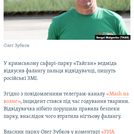
ВІДЕОУРОКИ «ELIFBE»
Русский
СВІДЧЕННЯ ОКУПАЦІЇ
Qırımtatar
УКРАЇНСЬКА ПРОБЛЕМА КРИМУ
ДОЛУЧАЙСЯ!
ІНФОГРАФІКА
Олег Зубков
У кримському сафарі-парку «Тайган» ведмідь
Усі сайти RFE/RL
відкусив фалангу пальця відвідувачці, пишуть
російські ЗМІ.
Згідно з повідомленням телеграм-каналу
«Mash на
волне»
, інцидент стався під час годування тварини.
Відвідувачка нібито порушила правила безпеки
парку, внаслідок чого втратила нігтьову фалангу.
Власник парку Олег Зубков у коментарі
«РИА