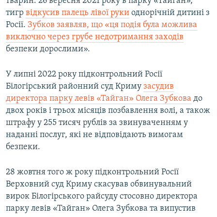
тварин. 26 вересня 2021 року в парку «Тайган»,
тигр
відкусив палець лівої руки
однорічній дитині з
Росії.
Зубков заявляв, що «ця подія була можлива
виключно через грубе недотримання заходів
безпеки дорослими».
У липні 2022 року підконтрольний Росії
Білогірський районний суд Криму
засудив
директора парку левів «Тайган» Олега Зубкова
до
двох років і трьох місяців позбавлення волі, а також
штрафу у 255 тисяч рублів за звинуваченням у
наданні послуг, які не відповідають вимогам
безпеки.
28 жовтня того ж року підконтрольний Росії
Верховний суд Криму скасував обвинувальний
вирок Білогірського райсуду стосовно директора
парку левів «Тайган» Олега Зубкова та випустив