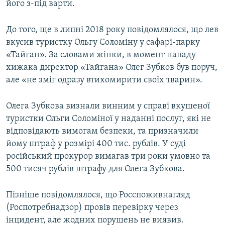
його з-під варти.
До того, ще в липні 2018 року повідомлялося, що лев
вкусив туристку Ольгу Соломіну у сафарі-парку
«Тайган». За словами жінки, в момент нападу
хижака директор «Тайгана» Олег Зубков був поруч,
але «не зміг одразу втихомирити своїх тварин».
Олега Зубкова визнали винним у справі вкушеної
туристки Ольги Соломіної у наданні послуг, які не
відповідають вимогам безпеки, та призначили
йому штраф у розмірі 400 тис. рублів. У суді
російський прокурор вимагав три роки умовно та
500 тисяч рублів штрафу для Олега Зубкова.
Пізніше повідомлялося, що Росспоживнагляд
(Роспотребнадзор) провів перевірку через
інцидент, але жодних порушень не виявив. ​