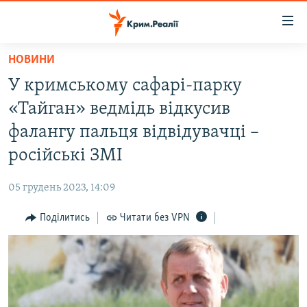
Доступність
посилання
Перейти
НОВИНИ
до
НОВИНИ
У кримському сафарі-парку
основного
ВОДА.КРИМ
матеріалу
«Тайган» ведмідь відкусив
ВІДЕО ТА ФОТО
Перейти
фалангу пальця відвідувачці –
до
ПОЛІТИКА
російські ЗМІ
основної
БЛОГИ
навігації
05 грудень 2023, 14:09
Перейти
ПОГЛЯД
до
Поділитись
Читати без VPN
ІНТЕРВ'Ю
пошуку
ВСЕ ЗА ДЕНЬ
СПЕЦПРОЕКТИ
ЯК ОБІЙТИ БЛОКУВАННЯ
ДЕПОРТАЦІЯ