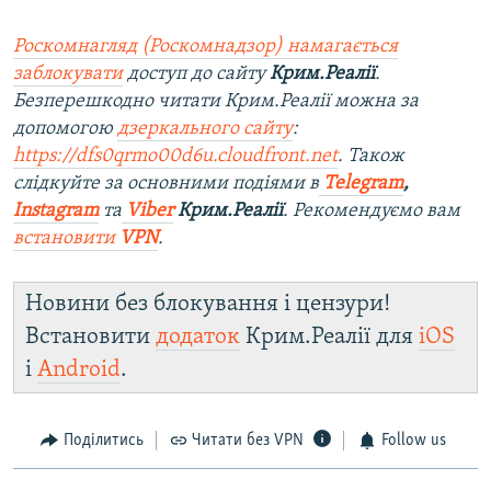
Роскомнагляд (Роскомнадзор) намагається
заблокувати
доступ до сайту
Крим.Реалії
.
Безперешкодно читати Крим.Реалії можна за
допомогою
дзеркального сайту
:
https://dfs0qrmo00d6u.cloudfront.net
. Також
слідкуйте за основними подіями в
Telegram
,
Instagram
та
Viber
Крим.Реалії
. Рекомендуємо вам
встановити
VPN
.
Новини без блокування і цензури!
Встановити
додаток
Крим.Реалії для
iOS
і
Android
.
Поділитись
Читати без VPN
Follow us