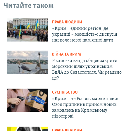
Читайте також
ПРАВА ЛЮДИНИ
«Крим – єдиний регіон, де
українці – меншість»: дискусія
навколо нової пам'ятної дати
ВІЙНА ТА КРИМ
Російська влада обіцяє закрити
морський шлях українським
БпЛА до Севастополя. Чи реально
це?
СУСПІЛЬСТВО
«Крим – не Росія»: маркетплейс
Ozon припинив прийом нових
замовлень на Кримському
півострові
ПРАВА ЛЮДИНИ