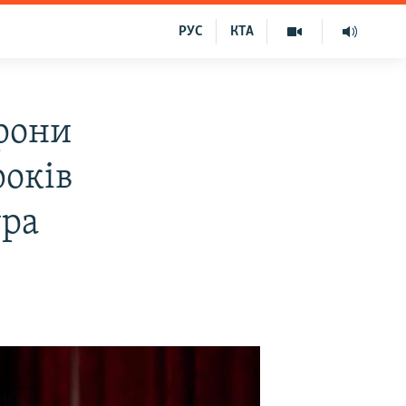
РУС
КТА
рони
років
ура