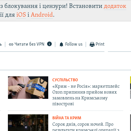
з блокування і цензури! Встановити
додаток
ії для
iOS
і
Android
.
ь
Читати без VPN
Follow us
Print
СУСПІЛЬСТВО
«Крим – не Росія»: маркетплейс
Ozon припинив прийом нових
замовлень на Кримському
півострові
ВІЙНА ТА КРИМ
Сорок днів, сорок ночей. Про
результати кримської операції з