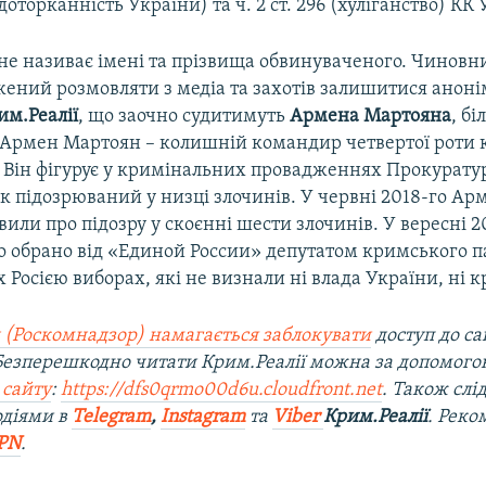
едоторканність України) та ч. 2 ст. 296 (хуліганство) КК
не називає імені та прізвища обвинуваченого. Чиновн
жений розмовляти з медіа та захотів залишитися анон
им.Реалії
, що заочно судитимуть
Армена Мартояна
, б
 Армен Мартоян – колишній командир четвертої роти 
 Він фігурує у кримінальних провадженнях Прокурату
к підозрюваний у низці злочинів. У червні 2018-го Ар
или про підозру у скоєнні шести злочинів. У вересні 2
о обрано від «Единой России» депутатом кримського 
 Росією виборах, які не визнали ні влада України, ні к
 (Роскомнадзор) намагається заблокувати
доступ до са
 Безперешкодно читати Крим.Реалії можна за допомог
 сайту
:
https://dfs0qrmo00d6u.cloudfront.net
. Також слі
одіями в
Telegram
,
Instagram
та
Viber
Крим.Реалії
. Рек
PN
.