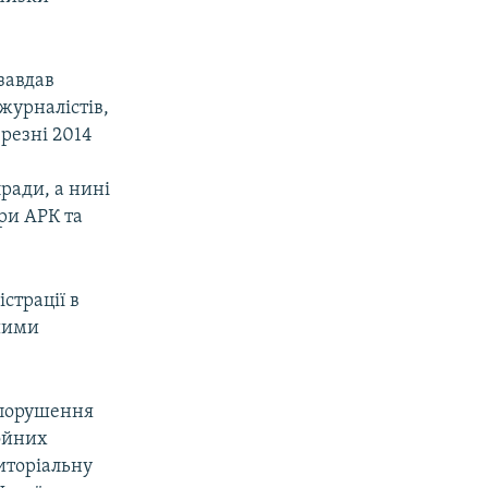
завдав
журналістів,
ерезні 2014
ради, а нині
ри АРК та
страції в
шими
 (порушення
ройних
риторіальну