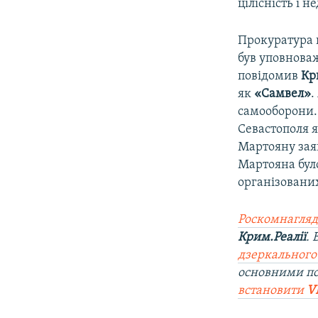
цілісність і н
Прокуратура 
був уповнова
повідомив
Кр
як
«Самвел»
.
самооборони.
Севастополя я
Мартояну заяв
Мартояна бул
організованих
Роскомнагляд
Крим.Реалії
.
дзеркального
основними п
встановити
V