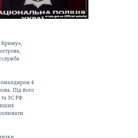
 Криму»,
острова,
есслужба
 командиром 4
ова. Під його
 та ЗС РФ
 інших
тролювати
низки