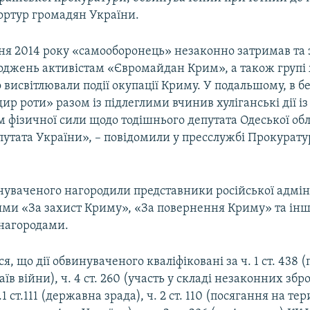
тортур громадян України.
зня 2014 року «самооборонець» незаконно затримав та 
оджень активістам «Євромайдан Крим», а також групі 
о висвітлювали події окупації Криму. У подальшому, в б
ир роти» разом із підлеглими вчинив хуліганські дії із
 фізичної сили щодо тодішнього депутата Одеської обл
путата України», – повідомили у пресслужбі Прокурату
уваченого нагородили представники російської адміні
ми «За захист Криму», «За повернення Криму» та ін
нагородами.
я, що дії обвинуваченого кваліфіковані за ч. 1 ст. 438
чаїв війни), ч. 4 ст. 260 (участь у складі незаконних зб
1 ст.111 (державна зрада), ч. 2 ст. 110 (посягання на те