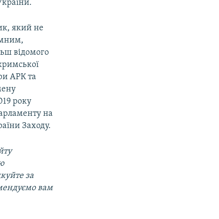
 України.
ик, який не
імним,
ільш відомого
кримської
ри АРК та
мену
019 року
парламенту на
раїни Заходу.
йту
ою
дкуйте за
омендуємо вам