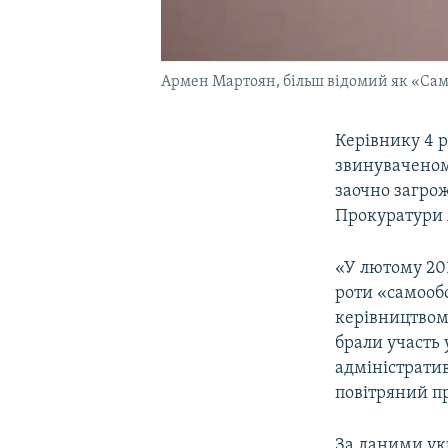
Армен Мартоян, більш відомий як «Самв
Керівнику 4 
звинуваченому
заочно загрож
Прокуратури 
«У лютому 20
роти «самообо
керівництвом
брали участь
адміністрати
повітряний пр
За даними ук