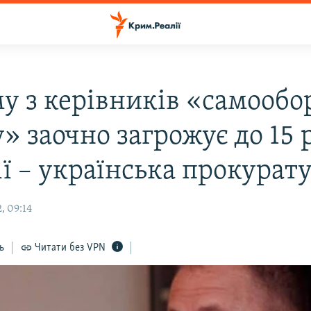
у з керівників «самообо
» заочно загрожує до 15 
ії – українська прокурат
, 09:14
ь
Читати без VPN