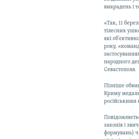
викрадень і 
«Так, 11 бере
тілесних ушк
які об'єктивн
року, «команд
застосуванням
народного де
Севастополя.
Пізніше обвин
Криму медаля
російськими 
Повідомляєтьс
законів і зви
формувань) ч.