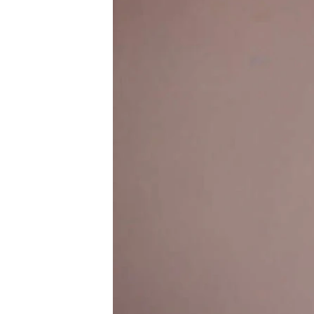
ВІДЕОУРОКИ «ELIFBE»
СВІДЧЕННЯ ОКУПАЦІЇ
УКРАЇНСЬКА ПРОБЛЕМА КРИМУ
ІНФОГРАФІКА