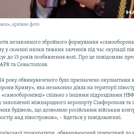
ел», архівне фото
роти незаконного збройного формування «самооборона
 у скоєнні низки тяжких злочинів під час окупації пів
ує до 15 років позбавлення волі. Про це повідомляє пр
АРК та Севастополя.
14 року обвинуваченого було призначено окупантами
рони Криму», яка незаконно діяла на території півостр
 «самооборонівці» спільно з іншими підрозділами НВФ
 у захопленні міжнародного аеропорту Сімферополя та
вних будівель, що дозволило російським військам кон
остір над півостровом», – йдеться у повідомленні.
раїнської прокуратури, обвинувачений причетний до 