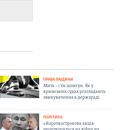
ПРАВА ЛЮДИНИ
Мить – і ти шпигун. Як у
кримських судах розглядають
звинувачення в держзраді
ПОЛІТИКА
«Короткострокова акція
перетворилася на війну на