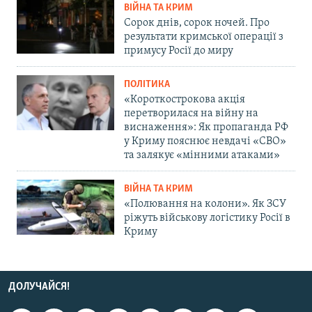
ВІЙНА ТА КРИМ
Сорок днів, сорок ночей. Про
результати кримської операції з
примусу Росії до миру
ПОЛІТИКА
«Короткострокова акція
перетворилася на війну на
виснаження»: Як пропаганда РФ
у Криму пояснює невдачі «СВО»
та залякує «мінними атаками»
ВІЙНА ТА КРИМ
«Полювання на колони». Як ЗСУ
ріжуть військову логістику Росії в
Криму
ДОЛУЧАЙСЯ!