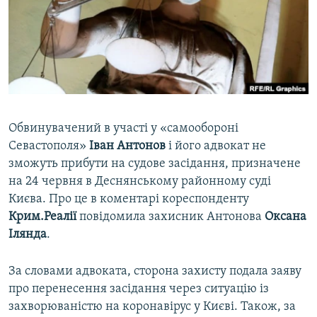
ВІДЕОУРОКИ «ELIFBE»
Русский
СВІДЧЕННЯ ОКУПАЦІЇ
Qırımtatar
УКРАЇНСЬКА ПРОБЛЕМА КРИМУ
ДОЛУЧАЙСЯ!
ІНФОГРАФІКА
Обвинувачений в участі у «самообороні
Севастополя»
Іван Антонов
і його адвокат не
Усі сайти RFE/RL
зможуть прибути на судове засідання, призначене
на 24 червня в Деснянському районному суді
Києва. Про це в коментарі кореспонденту
Крим.Реалії
повідомила захисник Антонова
Оксана
Ілянда
.
За словами адвоката, сторона захисту подала заяву
про перенесення засідання через ситуацію із
захворюваністю на коронавірус у Києві. Також, за