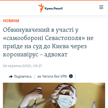
Доступність
посилання
Перейти
НОВИНИ
до
НОВИНИ
Обвинувачений в участі у
основного
ВОДА.КРИМ
матеріалу
«самообороні Севастополя» не
ВІДЕО ТА ФОТО
Перейти
приїде на суд до Києва через
до
ПОЛІТИКА
коронавірус – адвокат
основної
БЛОГИ
навігації
24 червень 2020, 08:27
Перейти
ПОГЛЯД
до
Поділитись
Читати без VPN
ІНТЕРВ'Ю
пошуку
ВСЕ ЗА ДЕНЬ
СПЕЦПРОЕКТИ
ЯК ОБІЙТИ БЛОКУВАННЯ
ДЕПОРТАЦІЯ