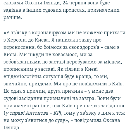
словами Оксани Ілянди, 24 червня вона буде
задіяна в інших судових процесах, призначених
раніше.
«У зв'язку з коронавірусом ми не можемо приїхати
з Херсона до Києва. Я написала заяву про
перенесення, бо боїмося за своє здоров'я – саме в
Києві. Ми нікуди не ховаємося, ми за
зобов'язаннями по заставі перебуваємо за місцем,
прописаним у заставі. Як тільки в Києві
епідеміологічна ситуація буде краща, то ми,
звичайно, приїдемо. Ми про це повідомили в Київ.
Це одна з причин, друга причина – у мене два
судові засідання призначені на завтра. Вони були
призначені раніше, ніж Київ призначив засідання
(
у справі Антонова – КР
), тому у зв'язку з цим я теж
не можу з'явитися до суду», – повідомила Оксана
Ілянда.