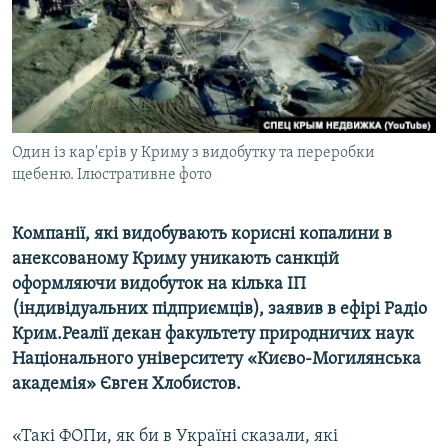
ВІДЕОУРОКИ «ELIFBE»
Русский
СВІДЧЕННЯ ОКУПАЦІЇ
Qırımtatar
УКРАЇНСЬКА ПРОБЛЕМА КРИМУ
ДОЛУЧАЙСЯ!
ІНФОГРАФІКА
Один із кар'єрів у Криму з видобутку та переробки
щебеню. Ілюстративне фото
Усі сайти RFE/RL
Компанії, які видобувають корисні копалини в
анексованому Криму уникають санкцій
оформляючи видобуток на кілька ІП
(індивідуальних підприємців), заявив в ефірі Радіо
Крим.Реалії декан факультету природничих наук
Національного університету «Києво-Могилянська
академія» Євген Хлобистов.
«Такі ФОПи, як би в Україні сказали, які