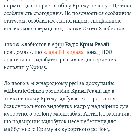
норми. Цього просто ніби у Криму не існує. Це така
особливість сьогодення. Це пояснюється особливим
статусом, особливим становищем, спеціальною
військовою операцією», – каже Євген Хлобистов.
Також Хлобистов в ефірі
Радіо Крим.Реалії
повідомляв, що
влада РФ видала
понад 1100
ліцензій на видобуток різних видів корисних
копалин у Криму.
До цього в міжнародному русі за деокупацію
#LiberateCrimea
розповіли
Крим.Реалії
, що в
анексованому Криму відбувається зростання
безконтрольного видобутку надр у надмірних для
курортного регіону масштабах. Активіст зазначив,
що надмірний видобуток несе небезпеку для
майбутнього Криму як курортного регіону.