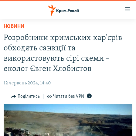
Доступність
посилання
Перейти
НОВИНИ
до
НОВИНИ
Розробники кримських кар'єрів
основного
ВОДА.КРИМ
матеріалу
обходять санкції та
ВІДЕО ТА ФОТО
Перейти
використовують сірі схеми –
до
ПОЛІТИКА
еколог Євген Хлобистов
основної
БЛОГИ
навігації
12 червень 2024, 14:40
Перейти
ПОГЛЯД
до
Поділитись
Читати без VPN
ІНТЕРВ'Ю
пошуку
ВСЕ ЗА ДЕНЬ
СПЕЦПРОЕКТИ
ЯК ОБІЙТИ БЛОКУВАННЯ
ДЕПОРТАЦІЯ