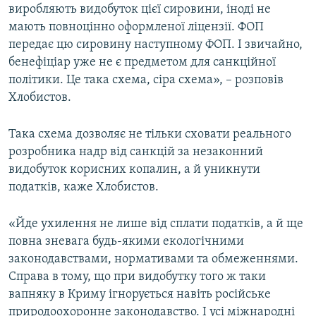
виробляють видобуток цієї сировини, іноді не
мають повноцінно оформленої ліцензії. ФОП
передає цю сировину наступному ФОП. І звичайно,
бенефіціар уже не є предметом для санкційної
політики. Це така схема, сіра схема», – розповів
Хлобистов.
Така схема дозволяє не тільки сховати реального
розробника надр від санкцій за незаконний
видобуток корисних копалин, а й уникнути
податків, каже Хлобистов.
«Йде ухилення не лише від сплати податків, а й ще
повна зневага будь-якими екологічними
законодавствами, нормативами та обмеженнями.
Справа в тому, що при видобутку того ж таки
вапняку в Криму ігнорується навіть російське
природоохоронне законодавство. І усі міжнародні