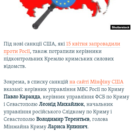
ВІДЕОУРОКИ «ELIFBE»
Русский
СВІДЧЕННЯ ОКУПАЦІЇ
Qırımtatar
УКРАЇНСЬКА ПРОБЛЕМА КРИМУ
ДОЛУЧАЙСЯ!
ІНФОГРАФІКА
Під нові санкції США, які
15 квітня запровадили
проти Росії
, також потрапили керівники
підконтрольних Кремлю кримських силових
Усі сайти RFE/RL
відомств.
Зокрема, в списку санкцій
на сайті Мінфіну США
вказані: керівник управління МВС Росії по Криму
Павло Каранда
, керівник управління ФСБ по Криму
і Севастополю
Леонід Михайлюк
, начальник
управління російського Слідкому по Криму і
Севастополю
Володимир Терентьєв
, голова
Мінмайна Криму
Лариса Кулинич
.