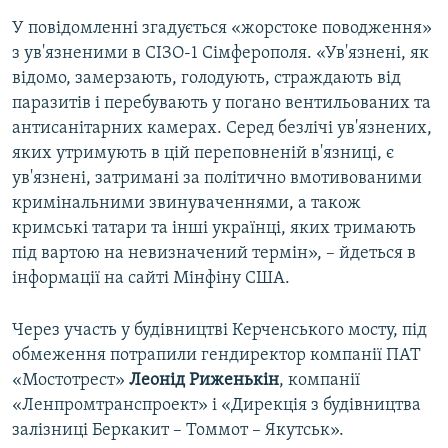
У повідомленні згадується «жорстоке поводження»
з ув'язненими в СІЗО-1 Сімферополя. «Ув'язнені, як
відомо, замерзають, голодують, страждають від
паразитів і перебувають у погано вентильованих та
антисанітарних камерах. Серед безлічі ув'язнених,
яких утримують в цій переповненій в'язниці, є
ув'язнені, затримані за політично вмотивованими
кримінальними звинуваченнями, а також
кримські татари та інші українці, яких тримають
під вартою на невизначений термін», – йдеться в
інформації на сайті Мінфіну США.
Через участь у будівництві Керченського мосту, під
обмеження потрапили гендиректор компанії ПАТ
«Мостотрест»
Леонід Риженькін
, компанії
«Ленпромтранспроект» і «Дирекція з будівництва
залізниці Беркакит – Томмот – Якутськ».