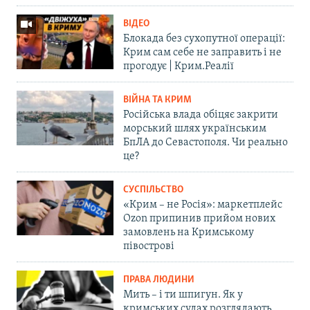
ВІДЕО
Блокада без сухопутної операції:
Крим сам себе не заправить і не
прогодує | Крим.Реалії
ВІЙНА ТА КРИМ
Російська влада обіцяє закрити
морський шлях українським
БпЛА до Севастополя. Чи реально
це?
СУСПІЛЬСТВО
«Крим – не Росія»: маркетплейс
Ozon припинив прийом нових
замовлень на Кримському
півострові
ПРАВА ЛЮДИНИ
Мить – і ти шпигун. Як у
кримських судах розглядають