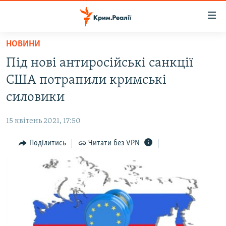
Доступність
посилання
Перейти
НОВИНИ
до
НОВИНИ
Під нові антиросійські санкції
основного
ВОДА.КРИМ
матеріалу
США потрапили кримські
ВІДЕО ТА ФОТО
Перейти
силовики
до
ПОЛІТИКА
основної
15 квітень 2021, 17:50
БЛОГИ
навігації
Перейти
Поділитись
Читати без VPN
ПОГЛЯД
до
ІНТЕРВ'Ю
пошуку
ВСЕ ЗА ДЕНЬ
СПЕЦПРОЕКТИ
ЯК ОБІЙТИ БЛОКУВАННЯ
ДЕПОРТАЦІЯ