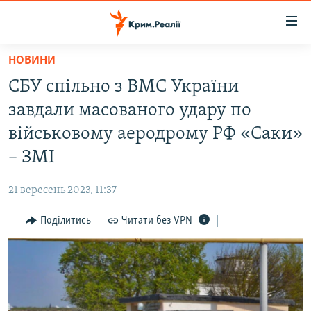
Доступність
посилання
Перейти
НОВИНИ
до
НОВИНИ
СБУ спільно з ВМС України
основного
ВОДА.КРИМ
матеріалу
завдали масованого удару по
ВІДЕО ТА ФОТО
Перейти
військовому аеродрому РФ «Саки»
до
ПОЛІТИКА
– ЗМІ
основної
БЛОГИ
навігації
21 вересень 2023, 11:37
Перейти
ПОГЛЯД
до
Поділитись
Читати без VPN
ІНТЕРВ'Ю
пошуку
ВСЕ ЗА ДЕНЬ
СПЕЦПРОЕКТИ
ЯК ОБІЙТИ БЛОКУВАННЯ
ДЕПОРТАЦІЯ