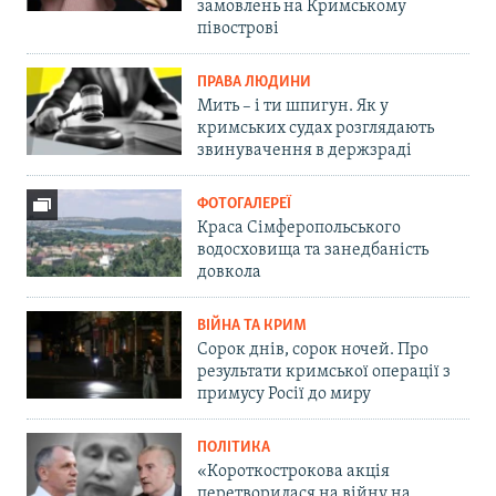
замовлень на Кримському
півострові
ПРАВА ЛЮДИНИ
Мить – і ти шпигун. Як у
кримських судах розглядають
звинувачення в держзраді
ФОТОГАЛЕРЕЇ
Краса Сімферопольського
водосховища та занедбаність
довкола
ВІЙНА ТА КРИМ
Сорок днів, сорок ночей. Про
результати кримської операції з
примусу Росії до миру
ПОЛІТИКА
«Короткострокова акція
перетворилася на війну на