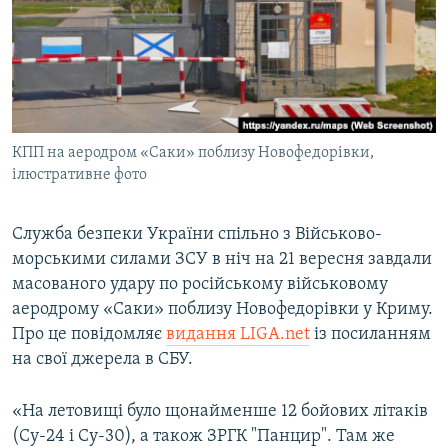
ВІДЕОУРОКИ «ELIFBE»
Русский
СВІДЧЕННЯ ОКУПАЦІЇ
Qırımtatar
УКРАЇНСЬКА ПРОБЛЕМА КРИМУ
ДОЛУЧАЙСЯ!
ІНФОГРАФІКА
КПП на аеродром «Саки» поблизу Новофедорівки,
ілюстративне фото
Усі сайти RFE/RL
Служба безпеки України спільно з Військово-
морськими силами ЗСУ в ніч на 21 вересня завдали
масованого удару по російському військовому
аеродрому «Саки» поблизу Новофедорівки у Криму.
Про це повідомляє
видання LIGA.net
із посиланням
на свої джерела в СБУ.
«На летовищі було щонайменше 12 бойових літаків
(Су-24 і Су-30), а також ЗРГК "Панцир". Там же