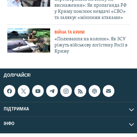
виснаження»: Як пропаганда РФ
у Криму пояснює невдачі «СВО»
та залякує «мінними атаками»
ВІЙНА ТА КРИМ
«Полювання на колони». Як ЗСУ
ріжуть військову логістику Росії в
Криму
ДОЛУЧАЙСЯ!
ПІДТРИМКА
ІНФО