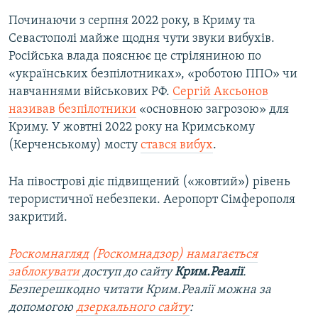
Починаючи з серпня 2022 року, в Криму та
Севастополі майже щодня чути звуки вибухів.
Російська влада пояснює це стріляниною по
«українських безпілотниках», «роботою ППО» чи
навчаннями військових РФ.
Сергій Аксьонов
називав безпілотники
«основною загрозою» для
Криму. У жовтні 2022 року на Кримському
(Керченському) мосту
стався вибух
.
На півострові діє підвищений («жовтий») рівень
терористичної небезпеки. Аеропорт Сімферополя
закритий.
Роскомнагляд (Роскомнадзор) намагається
заблокувати
доступ до сайту
Крим.Реалії
.
Безперешкодно читати Крим.Реалії можна за
допомогою
дзеркального сайту
: