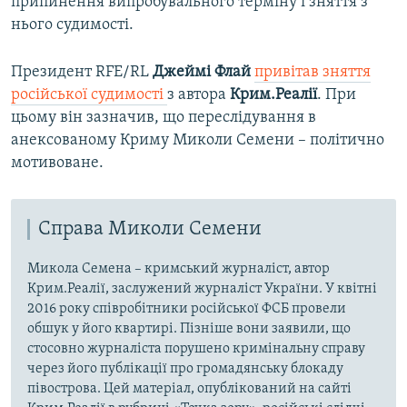
припинення випробувального терміну і зняття з
l
нього судимості.
i
d
Президент RFE/RL
Джеймі Флай
привітав зняття
e
російської судимості
з автора
Крим.Реалії
. При
цьому він зазначив, що переслідування в
анексованому Криму Миколи Семени – політично
мотивоване.
Справа Миколи Семени
Микола Семена – кримський журналіст, автор
Крим.Реалії, заслужений журналіст України. У квітні
2016 року співробітники російської ФСБ провели
обшук у його квартирі. Пізніше вони заявили, що
стосовно журналіста порушено кримінальну справу
через його публікації про громадянську блокаду
півострова. Цей матеріал, опублікований на сайті