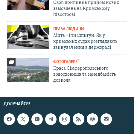
Ozon припинив прийом нових
замовлень на Кримському
півострові
ПРАВА ЛЮДИНИ
Мить – і ти шпигун. Як у
кримських судах розглядають
звинувачення в держзраді
ФОТОГАЛЕРЕЇ
Краса Сімферопольського
водосховища та занедбаність
довкола
ДОЛУЧАЙСЯ!