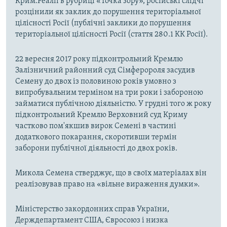
Крим.Реалії в рубриці «Точка зору», російські слідчі
розцінили як заклик до порушення територіальної
цілісності Росії (публічні заклики до порушення
територіальної цілісності Росії (стаття 280.1 КК Росії).
22 вересня 2017 року підконтрольний Кремлю
Залізничний районний суд Сімферороля засудив
Семену до двох із половиною років умовно з
випробувальним терміном на три роки і забороною
займатися публічною діяльністю. У грудні того ж року
підконтрольний Кремлю Верховний суд Криму
частково пом'якшив вирок Семені в частині
додаткового покарання, скоротивши термін
заборони публічної діяльності до двох років.
Микола Семена стверджує, що в своїх матеріалах він
реалізовував право на «вільне вираження думки».
Міністерство закордонних справ України,
Держдепартамент США, Євросоюз і низка