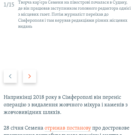
Творча кар'єра Семени на півострові почалася в Судаку,
1/15
де він працював заступником головного редактора однієї
з місцевих газет. Потім журналіст переїхав до
Сімферополя і там керував редакціями різних місцевих
видань
P
N
r
e
e
x
v
t
Наприкінці 2018 року в Сімферополі він переніс
i
s
операцію з видалення жовчного міхура і каменів з
o
l
жовчовивідних шляхів.
u
i
s
d
28 січня Семена
отримав постанову
про дострокове
s
e