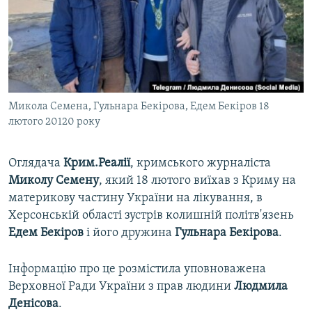
ВІДЕОУРОКИ «ELIFBE»
Русский
СВІДЧЕННЯ ОКУПАЦІЇ
Qırımtatar
УКРАЇНСЬКА ПРОБЛЕМА КРИМУ
ДОЛУЧАЙСЯ!
ІНФОГРАФІКА
Микола Семена, Гульнара Бекірова, Едем Бекіров 18
лютого 20120 року
Усі сайти RFE/RL
Оглядача
Крим.Реалії
, кримського журналіста
Миколу Семену
, який 18 лютого виїхав з Криму на
материкову частину України на лікування, в
Херсонській області зустрів колишній політв'язень
Едем Бекіров
і його дружина
Гульнара Бекірова
.
Інформацію про це розмістила уповноважена
Верховної Ради України з прав людини
Людмила
Денісова
.