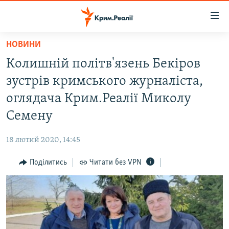
Доступність
посилання
Перейти
НОВИНИ
до
НОВИНИ
Колишній політв'язень Бекіров
основного
ВОДА.КРИМ
матеріалу
зустрів кримського журналіста,
ВІДЕО ТА ФОТО
Перейти
оглядача Крим.Реалії Миколу
до
ПОЛІТИКА
Семену
основної
БЛОГИ
навігації
18 лютий 2020, 14:45
Перейти
ПОГЛЯД
до
Поділитись
Читати без VPN
ІНТЕРВ'Ю
пошуку
ВСЕ ЗА ДЕНЬ
СПЕЦПРОЕКТИ
ЯК ОБІЙТИ БЛОКУВАННЯ
ДЕПОРТАЦІЯ