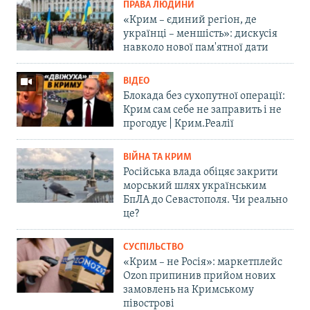
ПРАВА ЛЮДИНИ
«Крим – єдиний регіон, де
українці – меншість»: дискусія
навколо нової пам'ятної дати
ВІДЕО
Блокада без сухопутної операції:
Крим сам себе не заправить і не
прогодує | Крим.Реалії
ВІЙНА ТА КРИМ
Російська влада обіцяє закрити
морський шлях українським
БпЛА до Севастополя. Чи реально
це?
СУСПІЛЬСТВО
«Крим – не Росія»: маркетплейс
Ozon припинив прийом нових
замовлень на Кримському
півострові