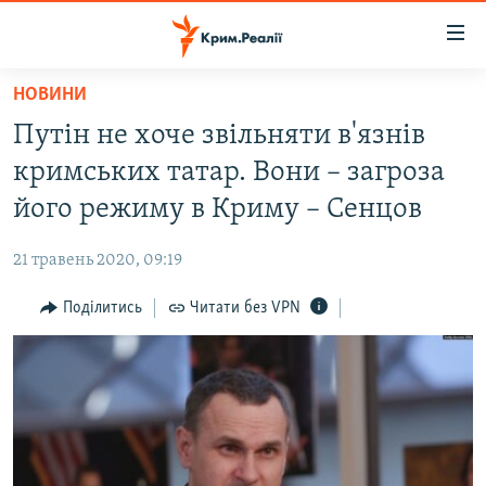
Доступність
посилання
Перейти
НОВИНИ
до
НОВИНИ
Путін не хоче звільняти в'язнів
основного
ВОДА.КРИМ
матеріалу
кримських татар. Вони – загроза
ВІДЕО ТА ФОТО
Перейти
його режиму в Криму – Сенцов
до
ПОЛІТИКА
основної
21 травень 2020, 09:19
БЛОГИ
навігації
Перейти
Поділитись
Читати без VPN
ПОГЛЯД
до
ІНТЕРВ'Ю
пошуку
ВСЕ ЗА ДЕНЬ
СПЕЦПРОЕКТИ
ЯК ОБІЙТИ БЛОКУВАННЯ
ДЕПОРТАЦІЯ