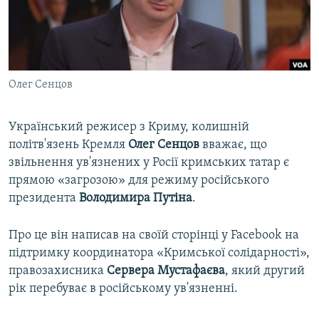
ВІДЕОУРОКИ «ELIFBE»
Русский
СВІДЧЕННЯ ОКУПАЦІЇ
Qırımtatar
УКРАЇНСЬКА ПРОБЛЕМА КРИМУ
Олег Сенцов
ДОЛУЧАЙСЯ!
ІНФОГРАФІКА
Український режисер з Криму, колишній
політв'язень Кремля
Олег Сенцов
вважає, що
Усі сайти RFE/RL
звільнення ув'язнених у Росії кримських татар є
прямою «загрозою» для режиму російського
президента
Володимира Путіна
.
Про це він написав на своїй сторінці у Facebook на
підтримку координатора «Кримської солідарності»,
правозахисника
Сервера Мустафаєва
, який другий
рік перебуває в російському ув'язненні.