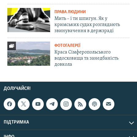
ПРАВА ЛЮДИНИ
Мить – і ти шпигун. Як у
кримських судах розглядають
звинувачення в держзраді
ФОТОГАЛЕРЕЇ
Краса Сімферопольського
водосховища та занедбаність
довкола
ДОЛУЧАЙСЯ!
ПІДТРИМКА
ІНФО