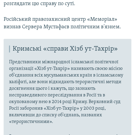
розглядати цю справу по суті.
Російський правозахисний центр «Меморіал»
визнав Сервера Мустафаєв політичним в'язнем.
Кримські «справи Хізб ут-Тахрір»
Представники міжнародної ісламської політичної
організації «Хізб ут-Тахрір» називають своєю місією
об'єднання всіх мусульманських країн в ісламському
халіфаті, але вони відкидають терористичні методи
досягнення цього і кажуть, що зазнають
несправедливого переслідування в Росії та в
окупованому нею в 2014 році Криму. Верховний суд
Росії заборонив «Хізб ут-Тахрір» у 2003 році,
включивши до списку об'єднань, названих
«терористичними».