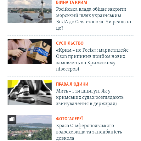
ВІЙНА ТА КРИМ
Російська влада обіцяє закрити
морський шлях українським
БпЛА до Севастополя. Чи реально
це?
СУСПІЛЬСТВО
«Крим – не Росія»: маркетплейс
Ozon припинив прийом нових
замовлень на Кримському
півострові
ПРАВА ЛЮДИНИ
Мить – і ти шпигун. Як у
кримських судах розглядають
звинувачення в держзраді
ФОТОГАЛЕРЕЇ
Краса Сімферопольського
водосховища та занедбаність
довкола