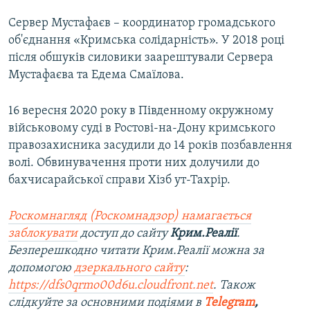
Сервер Мустафаєв – координатор громадського
об'єднання «Кримська солідарність». У 2018 році
після обшуків силовики заарештували Сервера
Мустафаєва та Едема Смаїлова.
16 вересня 2020 року в Південному окружному
військовому суді в Ростові-на-Дону кримського
правозахисника засудили до 14 років позбавлення
волі. Обвинувачення проти них долучили до
бахчисарайської справи Хізб ут-Тахрір.
Роскомнагляд (Роскомнадзор) намагається
заблокувати
доступ до сайту
Крим.Реалії
.
Безперешкодно читати Крим.Реалії можна за
допомогою
дзеркального сайту
:
https://dfs0qrmo00d6u.cloudfront.net
. Також
слідкуйте за основними подіями в
Telegram
,