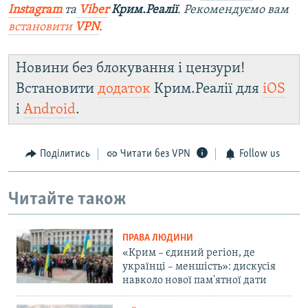
Instagram
та
Viber
Крим.Реалії
. Рекомендуємо вам
встановити
VPN
.
Новини без блокування і цензури!
Встановити
додаток
Крим.Реалії для
iOS
і
Android
.
Поділитись
Читати без VPN
Follow us
Читайте також
ПРАВА ЛЮДИНИ
«Крим – єдиний регіон, де
українці – меншість»: дискусія
навколо нової пам'ятної дати