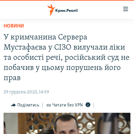
Доступність
посилання
Перейти
НОВИНИ
до
НОВИНИ
У кримчанина Сервера
основного
ВОДА.КРИМ
матеріалу
Мустафаєва у СІЗО вилучали ліки
ВІДЕО ТА ФОТО
Перейти
та особисті речі, російський суд не
до
ПОЛІТИКА
побачив у цьому порушень його
основної
БЛОГИ
навігації
прав
Перейти
ПОГЛЯД
до
29 грудень 2023, 14:59
ІНТЕРВ'Ю
пошуку
Поділитись
Читати без VPN
ВСЕ ЗА ДЕНЬ
СПЕЦПРОЕКТИ
ЯК ОБІЙТИ БЛОКУВАННЯ
ДЕПОРТАЦІЯ