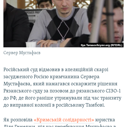
ВІДЕОУРОКИ «ELIFBE»
Русский
СВІДЧЕННЯ ОКУПАЦІЇ
Qırımtatar
УКРАЇНСЬКА ПРОБЛЕМА КРИМУ
ДОЛУЧАЙСЯ!
ІНФОГРАФІКА
Сервер Мустафаєв
Усі сайти RFE/RL
Російський суд відмовив в апеляційній скарзі
засудженого Росією кримчанина Сервера
Мустафаєва, який намагався оскаржити рішення
Рязанського суду за позовом до рязанського СІЗО-1
до РФ, де його раніше утримували під час транзиту
до виправної колонії в російському Тамбові.
Як розповіла
«Кримській солідарності»
юристка