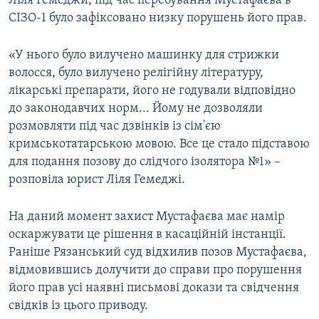
Ліля Гемеджи, під час перебування Мустафаєва в
СІЗО-1 було зафіксовано низку порушень його прав.
«У нього було вилучено машинку для стрижки
волосся, було вилучено релігійну літературу,
лікарські препарати, його не годували відповідно
до законодавчих норм... Йому не дозволяли
розмовляти під час дзвінків із сім'єю
кримськотатарською мовою. Все це стало підставою
для подання позову до слідчого ізолятора №1» –
розповіла юрист Ліля Гемеджі.
На даний момент захист Мустафаєва має намір
оскаржувати це рішення в касаційній інстанції.
Раніше Рязанський суд відхилив позов Мустафаєва,
відмовившись долучити до справи про порушення
його прав усі наявні письмові докази та свідчення
свідків із цього приводу.