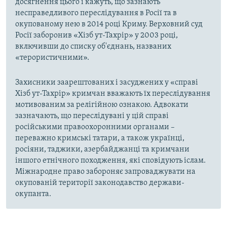
досягнення цього і кажуть, що зазнають
несправедливого переслідування в Росії та в
окупованому нею в 2014 році Криму. Верховний суд
Росії заборонив «Хізб ут-Тахрір» у 2003 році,
включивши до списку об'єднань, названих
«терористичними».
Захисники заарештованих і засуджених у «справі
Хізб ут-Тахрір» кримчан вважають їх переслідування
мотивованим за релігійною ознакою. Адвокати
зазначають, що переслідувані у цій справі
російськими правоохоронними органами –
переважно кримські татари, а також українці,
росіяни, таджики, азербайджанці та кримчани
іншого етнічного походження, які сповідують іслам.
Міжнародне право забороняє запроваджувати на
окупованій території законодавство держави-
окупанта.