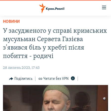
Доступність
посилання
Перейти
НОВИНИ
до
НОВИНИ
У засудженого у справі кримських
основного
ВОДА.КРИМ
матеріалу
мусульман Сервета Газієва
ВІДЕО ТА ФОТО
Перейти
з'явився біль у хребті після
до
ПОЛІТИКА
побиття - родичі
основної
БЛОГИ
навігації
28 липень 2023, 17:43
Перейти
ПОГЛЯД
до
Поділитись
Читати без VPN
ІНТЕРВ'Ю
пошуку
ВСЕ ЗА ДЕНЬ
СПЕЦПРОЕКТИ
ЯК ОБІЙТИ БЛОКУВАННЯ
ДЕПОРТАЦІЯ