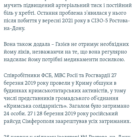
мучить підвищений артеріальний тиск і постійний
біль у хребті. Остання проблема з'явилася у нього
після побиття у вересні 2021 року в СІЗО-5 Ростова-
на-Дону.
Вона також додала – Газієв не отримує необхідних
йому ліків, незважаючи на те, що вона регулярно
надсилає йому потрібні медикаменти посилкою.
Співробітники ФСБ, МВС Росії та Росгвардії 27
березня 2019 року провели у Криму обшуки в
будинках кримськотатарських активістів, у тому
числі представників громадського об'єднання
«Кримська солідарність». Загалом було затримано
24 особи. 27 і 28 березня 2019 року російський
райсуд Сімферополя заарештував усіх затриманих.