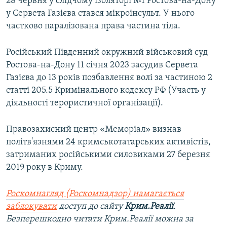
28 червня у слідчому ізоляторі №1 Ростова-на-Дону
у Сервета Газієва стався мікроінсульт. У нього
частково паралізована права частина тіла.
Російський Південний окружний військовий суд
Ростова-на-Дону 11 січня 2023 засудив Сервета
Газієва до 13 років позбавлення волі за частиною 2
статті 205.5 Кримінального кодексу РФ (Участь у
діяльності терористичної організації).
Правозахисний центр «Меморіал» визнав
політв'язнями 24 кримськотатарських активістів,
затриманих російськими силовиками 27 березня
2019 року в Криму.
Роскомнагляд (Роскомнадзор) намагається
заблокувати
доступ до сайту
Крим.Реалії
.
Безперешкодно читати Крим.Реалії можна за