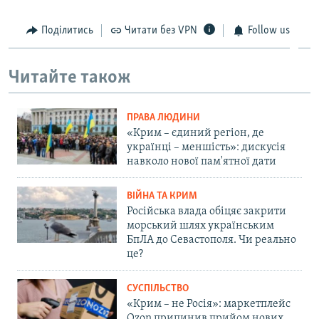
Поділитись
Читати без VPN
Follow us
Читайте також
ПРАВА ЛЮДИНИ
«Крим – єдиний регіон, де
українці – меншість»: дискусія
навколо нової пам'ятної дати
ВІЙНА ТА КРИМ
Російська влада обіцяє закрити
морський шлях українським
БпЛА до Севастополя. Чи реально
це?
СУСПІЛЬСТВО
«Крим – не Росія»: маркетплейс
Ozon припинив прийом нових