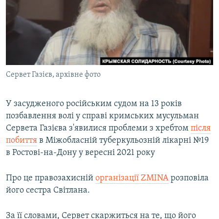
ВІДЕОУРОКИ «ELIFBE»
Русский
СВІДЧЕННЯ ОКУПАЦІЇ
Qırımtatar
УКРАЇНСЬКА ПРОБЛЕМА КРИМУ
ДОЛУЧАЙСЯ!
ІНФОГРАФІКА
Сервет Газієв, архівне фото
У засудженого російським судом на 13 років
Усі сайти RFE/RL
позбавлення волі у справі кримських мусульман
Сервета Газієва з'явилися проблеми з хребтом
після
побиття
в Міжобласній туберкульозній лікарні №19
в Ростові-на-Дону у вересні 2021 року
Про це правозахисній
організації ZMINA
розповіла
його сестра Світлана.
За її словами, Сервет скаржиться на те, що його