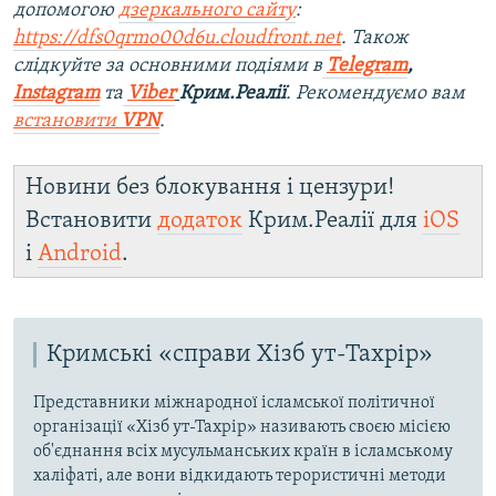
допомогою
дзеркального сайту
:
https://dfs0qrmo00d6u.cloudfront.net
. Також
слідкуйте за основними подіями в
Telegram
,
Instagram
та
Viber
Крим.Реалії
. Рекомендуємо вам
встановити
VPN
.
Новини без блокування і цензури!
Встановити
додаток
Крим.Реалії для
iOS
і
Android
.
Кримські «справи Хізб ут-Тахрір»
Представники міжнародної ісламської політичної
організації «Хізб ут-Тахрір» називають своєю місією
об'єднання всіх мусульманських країн в ісламському
халіфаті, але вони відкидають терористичні методи