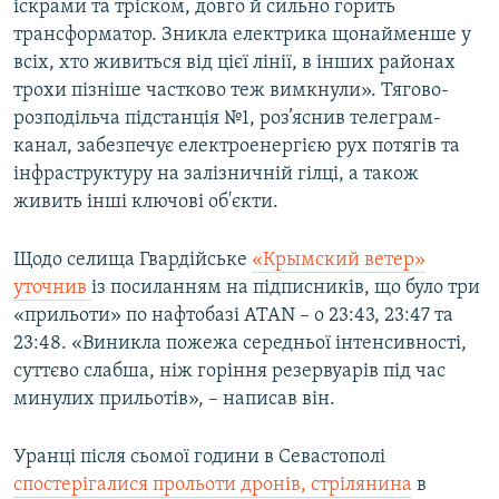
іскрами та тріском, довго й сильно горить
трансформатор. Зникла електрика щонайменше у
всіх, хто живиться від цієї лінії, в інших районах
трохи пізніше частково теж вимкнули». Тягово-
розподільча підстанція №1, роз’яснив телеграм-
канал, забезпечує електроенергією рух потягів та
інфраструктуру на залізничній гілці, а також
живить інші ключові об'єкти.
Щодо селища Гвардійське
«Крымский ветер»
уточнив
із посиланням на підписників, що було три
«прильоти» по нафтобазі ATAN – о 23:43, 23:47 та
23:48. «Виникла пожежа середньої інтенсивності,
суттєво слабша, ніж горіння резервуарів під час
минулих прильотів», – написав він.
Уранці після сьомої години в Севастополі
спостерігалися прольоти дронів, стрілянина
в