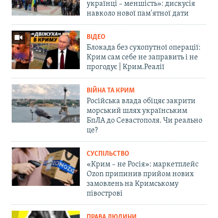
українці – меншість»: дискусія
навколо нової пам'ятної дати
ВІДЕО
Блокада без сухопутної операції:
Крим сам себе не заправить і не
прогодує | Крим.Реалії
ВІЙНА ТА КРИМ
Російська влада обіцяє закрити
морський шлях українським
БпЛА до Севастополя. Чи реально
це?
СУСПІЛЬСТВО
«Крим – не Росія»: маркетплейс
Ozon припинив прийом нових
замовлень на Кримському
півострові
ПРАВА ЛЮДИНИ