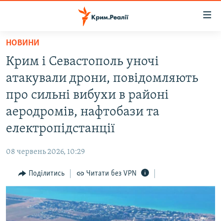
Доступність
посилання
Перейти
НОВИНИ
до
НОВИНИ
Крим і Севастополь уночі
основного
ВОДА.КРИМ
матеріалу
атакували дрони, повідомляють
ВІДЕО ТА ФОТО
Перейти
про сильні вибухи в районі
до
ПОЛІТИКА
аеродромів, нафтобази та
основної
БЛОГИ
навігації
електропідстанції
Перейти
ПОГЛЯД
до
08 червень 2026, 10:29
ІНТЕРВ'Ю
пошуку
Поділитись
Читати без VPN
ВСЕ ЗА ДЕНЬ
СПЕЦПРОЕКТИ
ЯК ОБІЙТИ БЛОКУВАННЯ
ДЕПОРТАЦІЯ