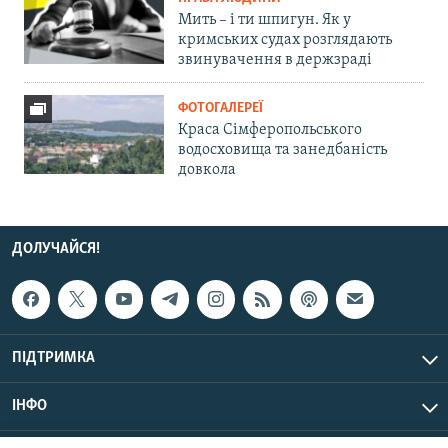
Мить – і ти шпигун. Як у
кримських судах розглядають
звинувачення в держзраді
ФОТОГАЛЕРЕЇ
Краса Сімферопольського
водосховища та занедбаність
довкола
ДОЛУЧАЙСЯ!
ПІДТРИМКА
ІНФО