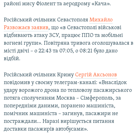
районі мису Фіолент та аеродрому «Кача».
Російський очільник Севастополя
Михайло
Развожаєв заявив
, що «в Севастополі військові
відбивають атаку ЗСУ, працює ППО та мобільні
вогневі групи». Повітряна тривога оголошувалася в
місті двічі – о 22:43 та 07:05, о 08:21 було дано
відбій.
Російський очільник Криму
Сергій Аксьонов
повідомив у своєму телеграм-каналі: «Внаслідок
удару ворожого дрона по тепловозу пасажирського
потяга сполученням Москва – Сімферополь, за
попередніми даними, поранено машиніста,
помічник машиніста – загинув, пасажири не
постраждали… Наразі вирішується питання
доставки пасажирів автобусами».