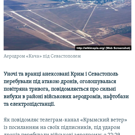
ВІДЕОУРОКИ «ELIFBE»
Русский
СВІДЧЕННЯ ОКУПАЦІЇ
Qırımtatar
УКРАЇНСЬКА ПРОБЛЕМА КРИМУ
ДОЛУЧАЙСЯ!
ІНФОГРАФІКА
Аеродром «Кача» під Севастополем
Усі сайти RFE/RL
Уночі та вранці анексовані Крим і Севастополь
перебували під атакою дронів, оголошувалася
повітряна тривога, повідомляється про сильні
вибухи в районі військових аеродромів, нафтобази
та електропідстанції.
Як повідомляє телеграм-канал «Крымский ветер»
із посиланням на своїх підписників, під ударом