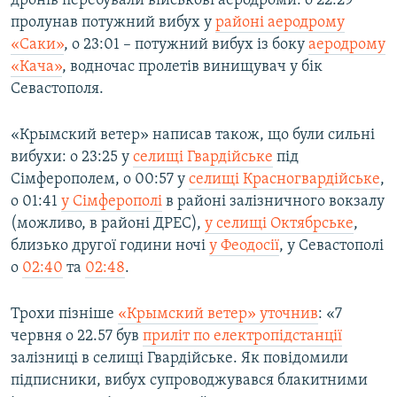
дронів перебували військові аеродроми: о 22:29
пролунав потужний вибух у
районі аеродрому
«Саки»
, о 23:01 – потужний вибух із боку
аеродрому
«Кача»
, водночас пролетів винищувач у бік
Севастополя.
«Крымский ветер» написав також, що були сильні
вибухи: о 23:25 у
селищі Гвардійське
під
Сімферополем, о 00:57 у
селищі Красногвардійське
,
о 01:41
у Сімферополі
в районі залізничного вокзалу
(можливо, в районі ДРЕС),
у селищі Октябрське
,
близько другої години ночі
у Феодосії
, у Севастополі
о
02:40
та
02:48
.
Трохи пізніше
«Крымский ветер» уточнив
: «7
червня о 22.57 був
приліт по електропідстанції
залізниці в селищі Гвардійське. Як повідомили
підписники, вибух супроводжувався блакитними