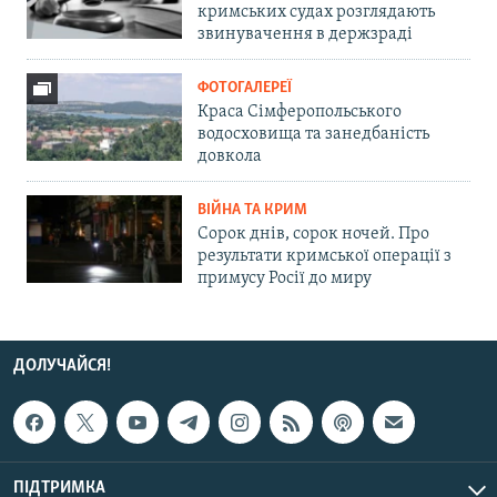
кримських судах розглядають
звинувачення в держзраді
ФОТОГАЛЕРЕЇ
Краса Сімферопольського
водосховища та занедбаність
довкола
ВІЙНА ТА КРИМ
Сорок днів, сорок ночей. Про
результати кримської операції з
примусу Росії до миру
ДОЛУЧАЙСЯ!
ПІДТРИМКА