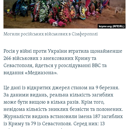
ВІДЕОУРОКИ «ELIFBE»
Русский
СВІДЧЕННЯ ОКУПАЦІЇ
Qırımtatar
УКРАЇНСЬКА ПРОБЛЕМА КРИМУ
Могили російських військових в Сімферополі
ДОЛУЧАЙСЯ!
ІНФОГРАФІКА
Росія у війні проти України втратила щонайменше
266 військових з анексованих Криму та
Усі сайти RFE/RL
Севастополя, йдеться у розслідуванні ВВС та
видання «Медиазона».
Це дані із відкритих джерел станом на 9 березня.
За даними видань, реальна кількість загиблих
може бути вищою в кілька разів. Крім того,
невідома кількість зниклих безвісти та полонених.
Журналісти видань встановили імена 187 загиблих
із Криму та 79 із Севастополя. Серед них: 13