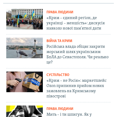
ПРАВА ЛЮДИНИ
«Крим – єдиний регіон, де
українці – меншість»: дискусія
навколо нової пам'ятної дати
ВІЙНА ТА КРИМ
Російська влада обіцяє закрити
морський шлях українським
БпЛА до Севастополя. Чи реально
це?
СУСПІЛЬСТВО
«Крим – не Росія»: маркетплейс
Ozon припинив прийом нових
замовлень на Кримському
півострові
ПРАВА ЛЮДИНИ
Мить – і ти шпигун. Як у