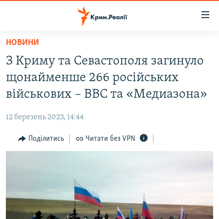
Доступність
посилання
Перейти
НОВИНИ
до
НОВИНИ
З Криму та Севастополя загинуло
основного
ВОДА.КРИМ
матеріалу
щонайменше 266 російських
ВІДЕО ТА ФОТО
Перейти
військових – ВВС та «Медиазона»
до
ПОЛІТИКА
основної
12 березень 2023, 14:44
БЛОГИ
навігації
Перейти
Поділитись
Читати без VPN
ПОГЛЯД
до
ІНТЕРВ'Ю
пошуку
ВСЕ ЗА ДЕНЬ
СПЕЦПРОЕКТИ
ЯК ОБІЙТИ БЛОКУВАННЯ
ДЕПОРТАЦІЯ