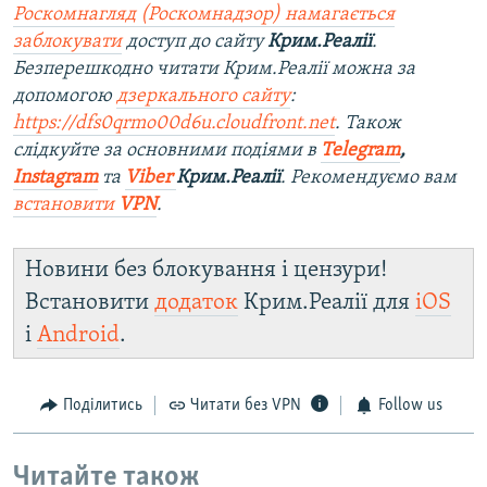
Роскомнагляд (Роскомнадзор) намагається
заблокувати
доступ до сайту
Крим.Реалії
.
Безперешкодно читати Крим.Реалії можна за
допомогою
дзеркального сайту
:
https://dfs0qrmo00d6u.cloudfront.net
. Також
слідкуйте за основними подіями в
Telegram
,
Instagram
та
Viber
Крим.Реалії
. Ре
комендуємо вам
встановити
VPN
.
Новини без блокування і цензури!
Встановити
додаток
Крим.Реалії для
iOS
і
Android
.
Поділитись
Читати без VPN
Follow us
Читайте також