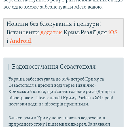
вересня наступного року в разі невипадання опадів
все одно зможе забезпечувати місто водою.
Новини без блокування і цензури!
Встановити
додаток
Крим.Реалії для
iOS
і
Android
.
Водопостачання Севастополя
Україна забезпечувала до 85% потреб Криму та
Севастополя в прісній воді через Північно-
Кримський канал, що з'єднує головне русло Дніпра з
півостровом. Після анексії Криму Росією в 2014 році
поставки води на півострів припинили.
Запаси води в Криму поповнюють з водосховищ
природного стоку і підземних джерел. За заявами