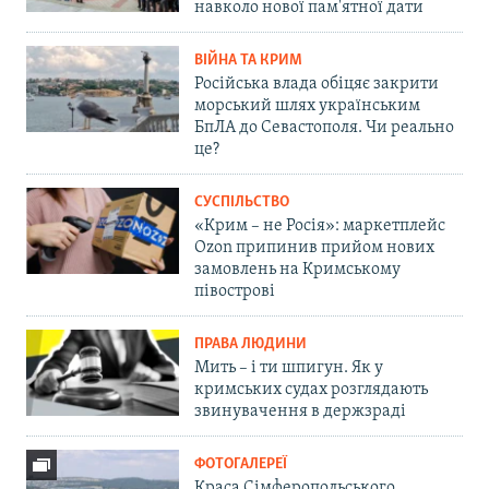
навколо нової пам'ятної дати
ВІЙНА ТА КРИМ
Російська влада обіцяє закрити
морський шлях українським
БпЛА до Севастополя. Чи реально
це?
СУСПІЛЬСТВО
«Крим – не Росія»: маркетплейс
Ozon припинив прийом нових
замовлень на Кримському
півострові
ПРАВА ЛЮДИНИ
Мить – і ти шпигун. Як у
кримських судах розглядають
звинувачення в держзраді
ФОТОГАЛЕРЕЇ
Краса Сімферопольського