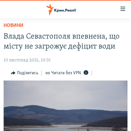
Доступність
посилання
Перейти
НОВИНИ
до
НОВИНИ
Влада Севастополя впевнена, що
основного
ВОДА.КРИМ
матеріалу
місту не загрожує дефіцит води
ВІДЕО ТА ФОТО
Перейти
до
10 листопад 2021, 10:31
ПОЛІТИКА
основної
БЛОГИ
Поділитись
Читати без VPN
навігації
Перейти
ПОГЛЯД
до
ІНТЕРВ'Ю
пошуку
ВСЕ ЗА ДЕНЬ
СПЕЦПРОЕКТИ
ЯК ОБІЙТИ БЛОКУВАННЯ
ДЕПОРТАЦІЯ