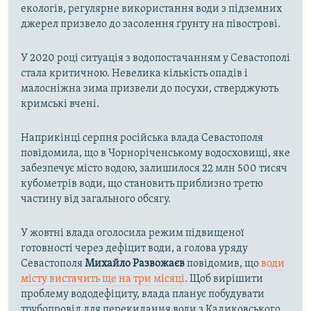
екологів, регулярне використання води з підземних
джерел призвело до засолення ґрунту на півострові.
У 2020 році ситуація з водопостачанням у Севастополі
стала критичною. Невелика кількість опадів і
малосніжна зима призвели до посухи, стверджують
кримські вчені.
Наприкінці серпня російська влада Севастополя
повідомила, що в Чорноріченському водосховищі, яке
забезпечує місто водою, залишилося 22 млн 500 тисяч
кубометрів води, що становить приблизно третю
частину від загального обсягу.
У жовтні влада оголосила режим підвищеної
готовності через дефіцит води, а голова уряду
Севастополя
Михайло Развожаєв
повідомив, що
води
місту вистачить ще на три місяці
. Щоб вирішити
проблему вододефіциту, влада планує побудувати
трубопровід для перекидання води з Кадиковського