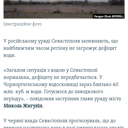
ВІДЕОУРОКИ «ELIFBE»
Русский
СВІДЧЕННЯ ОКУПАЦІЇ
Qırımtatar
Ілюстраційне фото
УКРАЇНСЬКА ПРОБЛЕМА КРИМУ
ДОЛУЧАЙСЯ!
ІНФОГРАФІКА
У російському уряді Севастополя запевняють, що
найближчим часом регіону не загрожує дефіцит
води.
Усі сайти RFE/RL
«Загалом ситуація з водою у Севастополі
нормальна, дефіциту не передбачається. У
Чорноріченському водосховищі зараз близько 40
млн. куб. м води. Готуємося до паводкового
періоду», – повідомив заступник глави уряду міста
Микола Жигулін
.
У червні влада Севастополя прогнозувала, що до