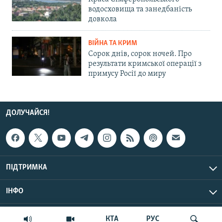
водосховища та занедбаність
довкола
ВІЙНА ТА КРИМ
Сорок днів, сорок ночей. Про
результати кримської операції з
примусу Росії до миру
ДОЛУЧАЙСЯ!
ПІДТРИМКА
ІНФО
© Крим.Реалії, 2026 | Усі права застережено.
КТА
РУС